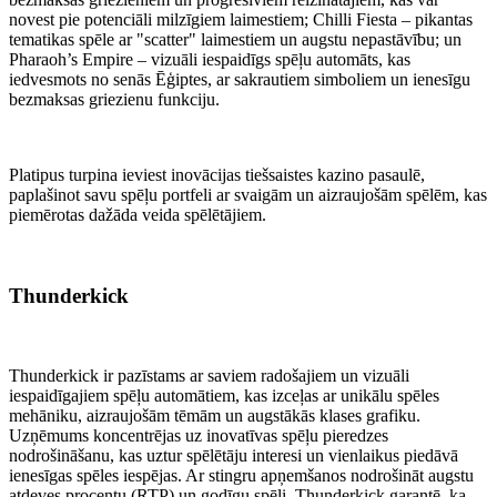
novest pie potenciāli milzīgiem laimestiem; Chilli Fiesta – pikantas
tematikas spēle ar "scatter" laimestiem un augstu nepastāvību; un
Pharaoh’s Empire – vizuāli iespaidīgs spēļu automāts, kas
iedvesmots no senās Ēģiptes, ar sakrautiem simboliem un ienesīgu
bezmaksas griezienu funkciju.
Platipus turpina ieviest inovācijas tiešsaistes kazino pasaulē,
paplašinot savu spēļu portfeli ar svaigām un aizraujošām spēlēm, kas
piemērotas dažāda veida spēlētājiem.
Thunderkick
Thunderkick ir pazīstams ar saviem radošajiem un vizuāli
iespaidīgajiem spēļu automātiem, kas izceļas ar unikālu spēles
mehāniku, aizraujošām tēmām un augstākās klases grafiku.
Uzņēmums koncentrējas uz inovatīvas spēļu pieredzes
nodrošināšanu, kas uztur spēlētāju interesi un vienlaikus piedāvā
ienesīgas spēles iespējas. Ar stingru apņemšanos nodrošināt augstu
atdeves procentu (RTP) un godīgu spēli, Thunderkick garantē, ka