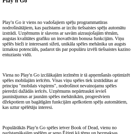
Play'n Go
Play'n Go ir viens no vadošajiem spēļu programmatūras
nodrošinātājiem, kas pazīstams ar izcilu tiešsaistes spēļu automātu
izstrādi. Uzņēmums ir slavens ar savām aizraujošajām tēmām,
augstas kvalitātes grafiku un inovatīvām bonusa funkcijām. Viņu
spēlēs bieži ir interesanti sižeti, unikāla spēles mehānika un augsts
izmaksu potenciāls, padarot tās par populāru izvēli tiešsaistes kazino
entuziastu vidū.
Viena no Play'n Go izcilākajām iezīmēm ir tā apņemšanās optimizēt
spēles mobilajām ierīcēm. Visas viņu spēles tiek izstrādātas ar
principu "mobilais vispirms", nodrošinot nevainojamu spēles
pieredzi dažādās ierīcēs. Uzņēmums nepārtraukti ievieš
jauninājumus ar jaunām spēles mehānikām, progresīviem
džekpotiem un bagātīgām funkcijām aprīkotiem spēļu automātiem,
kas uztur spēlētāju interesi.
Populārākās Play'n Go spēles ietver Book of Dead, vienu no
pazīstamākajām spēlēm ar seno Ēģipti kā tēmu un bezmaksas