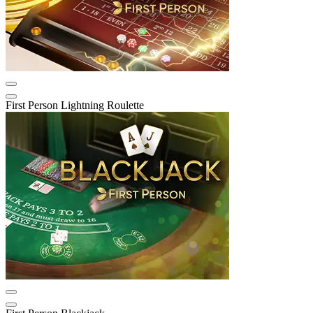
First Person Lightning Roulette