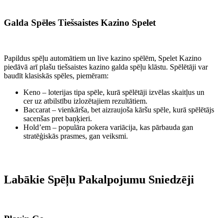
Galda Spēles Tiešsaistes Kazino Spelet
Papildus spēļu automātiem un live kazino spēlēm, Spelet Kazino
piedāvā arī plašu tiešsaistes kazino galda spēļu klāstu. Spēlētāji var
baudīt klasiskās spēles, piemēram:
Keno – loterijas tipa spēle, kurā spēlētāji izvēlas skaitļus un
cer uz atbilstību izlozētajiem rezultātiem.
Baccarat – vienkārša, bet aizraujoša kāršu spēle, kurā spēlētājs
sacenšas pret baņķieri.
Hold’em – populāra pokera variācija, kas pārbauda gan
stratēģiskās prasmes, gan veiksmi.
Labākie Spēļu Pakalpojumu Sniedzēji