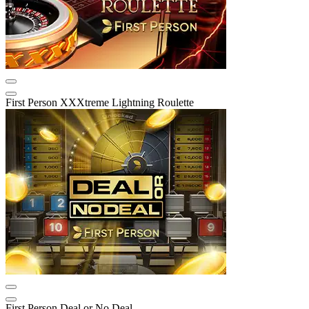
First Person XXXtreme Lightning Roulette
First Person Deal or No Deal