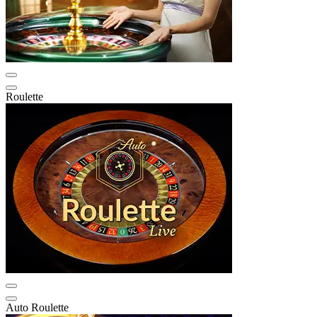
Roulette
Auto Roulette