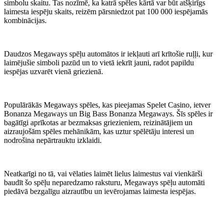
simbolu skaitu. Tas nozīmē, ka katrā spēles kārtā var būt atšķirīgs
laimesta iespēju skaits, reizēm pārsniedzot pat 100 000 iespējamās
kombinācijas.
Daudzos Megaways spēļu automātos ir iekļauti arī krītošie ruļļi, kur
laimējušie simboli pazūd un to vietā iekrīt jauni, radot papildu
iespējas uzvarēt vienā griezienā.
Populārākās Megaways spēles, kas pieejamas Spelet Casino, ietver
Bonanza Megaways un Big Bass Bonanza Megaways. Šīs spēles ir
bagātīgi aprīkotas ar bezmaksas griezieniem, reizinātājiem un
aizraujošām spēles mehānikām, kas uztur spēlētāju interesi un
nodrošina nepārtrauktu izklaidi.
Neatkarīgi no tā, vai vēlaties laimēt lielus laimestus vai vienkārši
baudīt šo spēļu neparedzamo raksturu, Megaways spēļu automāti
piedāvā bezgalīgu aizrautību un ievērojamas laimesta iespējas.