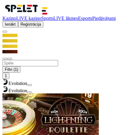
Kazino
LIVE kazino
Sports
LIVE likmes
Esports
Piedāvājumi
Ienākt
Reģistrācija
Filtri
(1)
1
Evolution
Evolution