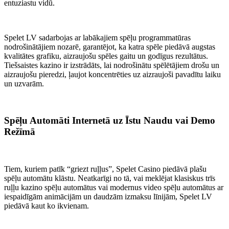
entuziastu vidū.
Spelet LV sadarbojas ar labākajiem spēļu programmatūras
nodrošinātājiem nozarē, garantējot, ka katra spēle piedāvā augstas
kvalitātes grafiku, aizraujošu spēles gaitu un godīgus rezultātus.
Tiešsaistes kazino ir izstrādāts, lai nodrošinātu spēlētājiem drošu un
aizraujošu pieredzi, ļaujot koncentrēties uz aizraujoši pavadītu laiku
un uzvarām.
Spēļu Automāti Internetā uz Īstu Naudu vai Demo
Režīmā
Tiem, kuriem patīk “griezt ruļļus”, Spelet Casino piedāvā plašu
spēļu automātu klāstu. Neatkarīgi no tā, vai meklējat klasiskus trīs
ruļļu kazino spēļu automātus vai modernus video spēļu automātus ar
iespaidīgām animācijām un daudzām izmaksu līnijām, Spelet LV
piedāvā kaut ko ikvienam.