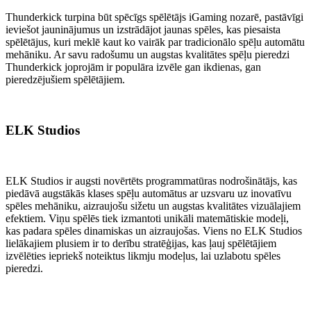
Thunderkick turpina būt spēcīgs spēlētājs iGaming nozarē, pastāvīgi
ieviešot jauninājumus un izstrādājot jaunas spēles, kas piesaista
spēlētājus, kuri meklē kaut ko vairāk par tradicionālo spēļu automātu
mehāniku. Ar savu radošumu un augstas kvalitātes spēļu pieredzi
Thunderkick joprojām ir populāra izvēle gan ikdienas, gan
pieredzējušiem spēlētājiem.
ELK Studios
ELK Studios ir augsti novērtēts programmatūras nodrošinātājs, kas
piedāvā augstākās klases spēļu automātus ar uzsvaru uz inovatīvu
spēles mehāniku, aizraujošu sižetu un augstas kvalitātes vizuālajiem
efektiem. Viņu spēlēs tiek izmantoti unikāli matemātiskie modeļi,
kas padara spēles dinamiskas un aizraujošas. Viens no ELK Studios
lielākajiem plusiem ir to derību stratēģijas, kas ļauj spēlētājiem
izvēlēties iepriekš noteiktus likmju modeļus, lai uzlabotu spēles
pieredzi.