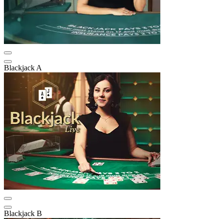
Blackjack A
Blackjack B