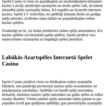
Spelet Casino ir viens no jaunākajiem un modernākajiem tiešsaistes
kazino Latvijā, piedāvājot aizraujošu un drošu spēles vidi, lai klienti
izbaudītu plašu azartspēļu klāstu. Kā regulēts un licencēts interneta
kazino, Spelet LV nodrošina, ka spēlētāji izbauda drošu un godīgu
spēļu pieredzi, izvēloties starp dažām no populārākajām online
kazino spēlēm.
Neatkarīgi no tā, vai dodat priekšroku online spēļu automātiem, live
kazino spēlēm vai klasiskām galda spēlēm, Spelet piedāvā visu
nepieciešamo aizraujošai un bagātīgai spēles pieredzei.
Labākās Azartspēles Internetā Spelet
Casino
Spelet Casino piedāvā vienu no lielākajiem online azartspēļu
klāstiem, tam pastāvīgi pievienojot jaunus spēļu nosaukumus un
pakalpojumu sniedzējus. Spēlētāji var baudīt spēļu automātus
tiešsaistē, klasiskos kazino spēļu automātus un galda spēles ar reālas
naudas likmēm. Vietnes plašais spēļu automātu klāsts padara to par
populāru izvēli gan gadījuma spēlētāju, gan pieredzējušu azartspēļu