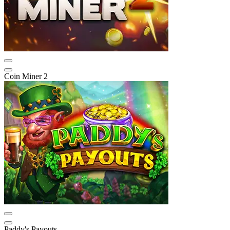
Coin Miner 2
Paddy's Payouts