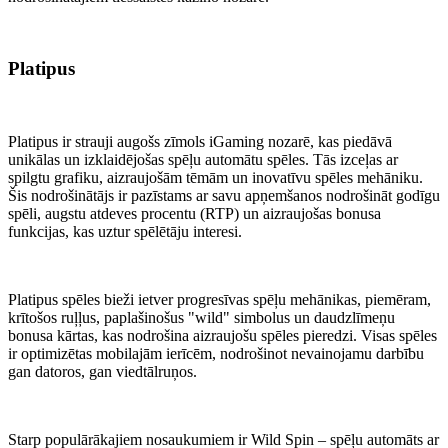
Platipus
Platipus ir strauji augošs zīmols iGaming nozarē, kas piedāvā
unikālas un izklaidējošas spēļu automātu spēles. Tās izceļas ar
spilgtu grafiku, aizraujošām tēmām un inovatīvu spēles mehāniku.
Šis nodrošinātājs ir pazīstams ar savu apņemšanos nodrošināt godīgu
spēli, augstu atdeves procentu (RTP) un aizraujošas bonusa
funkcijas, kas uztur spēlētāju interesi.
Platipus spēles bieži ietver progresīvas spēļu mehānikas, piemēram,
krītošos ruļļus, paplašinošus "wild" simbolus un daudzlīmeņu
bonusa kārtas, kas nodrošina aizraujošu spēles pieredzi. Visas spēles
ir optimizētas mobilajām ierīcēm, nodrošinot nevainojamu darbību
gan datoros, gan viedtālruņos.
Starp populārākajiem nosaukumiem ir Wild Spin – spēļu automāts ar