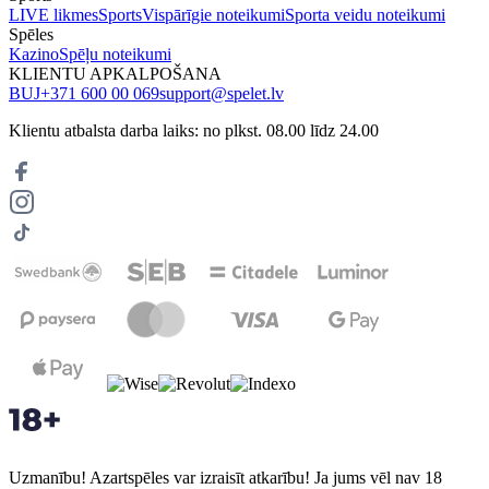
LIVE likmes
Sports
Vispārīgie noteikumi
Sporta veidu noteikumi
Spēles
Kazino
Spēļu noteikumi
KLIENTU APKALPOŠANA
BUJ
+371 600 00 069
support@spelet.lv
Klientu atbalsta darba laiks: no plkst. 08.00 līdz 24.00
Uzmanību! Azartspēles var izraisīt atkarību! Ja jums vēl nav 18