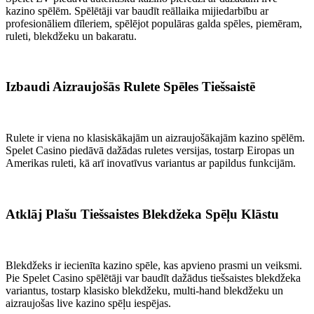
kazino spēlēm. Spēlētāji var baudīt reāllaika mijiedarbību ar
profesionāliem dīleriem, spēlējot populāras galda spēles, piemēram,
ruleti, blekdžeku un bakaratu.
Izbaudi Aizraujošās Rulete Spēles Tiešsaistē
Rulete ir viena no klasiskākajām un aizraujošākajām kazino spēlēm.
Spelet Casino piedāvā dažādas ruletes versijas, tostarp Eiropas un
Amerikas ruleti, kā arī inovatīvus variantus ar papildus funkcijām.
Atklāj Plašu Tiešsaistes Blekdžeka Spēļu Klāstu
Blekdžeks ir iecienīta kazino spēle, kas apvieno prasmi un veiksmi.
Pie Spelet Casino spēlētāji var baudīt dažādus tiešsaistes blekdžeka
variantus, tostarp klasisko blekdžeku, multi-hand blekdžeku un
aizraujošas live kazino spēļu iespējas.