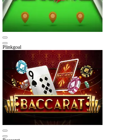
Plinkgoal