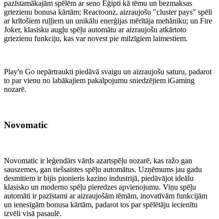
pazīstamākajām spēlēm ar seno Ēģipti kā tēmu un bezmaksas
griezienu bonusa kārtām; Reactoonz, aizraujošu "cluster pays" spēli
ar krītošiem ruļļiem un unikālu enerģijas mērītāja mehāniku; un Fire
Joker, klasisku augļu spēļu automātu ar aizraujošu atkārtoto
griezienu funkciju, kas var novest pie milzīgiem laimestiem.
Play'n Go nepārtraukti piedāvā svaigu un aizraujošu saturu, padarot
to par vienu no labākajiem pakalpojumu sniedzējiem iGaming
nozarē.
Novomatic
Novomatic ir leģendārs vārds azartspēļu nozarē, kas ražo gan
sauszemes, gan tiešsaistes spēļu automātus. Uzņēmums jau gadu
desmitiem ir bijis pionieris kazino industrijā, piedāvājot ideālu
klasisko un moderno spēļu pieredzes apvienojumu. Viņu spēļu
automāti ir pazīstami ar aizraujošām tēmām, inovatīvām funkcijām
un ienesīgām bonusa kārtām, padarot tos par spēlētāju iecienītu
izvēli visā pasaulē.