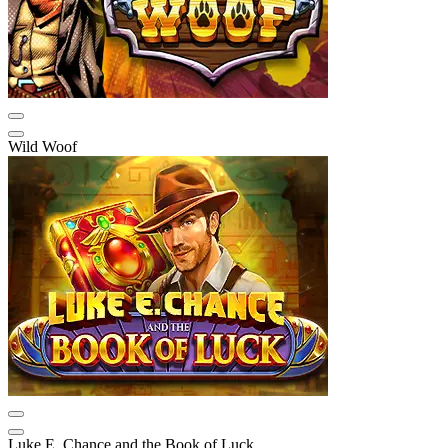
Wild Woof
Luke E. Chance and the Book of Luck