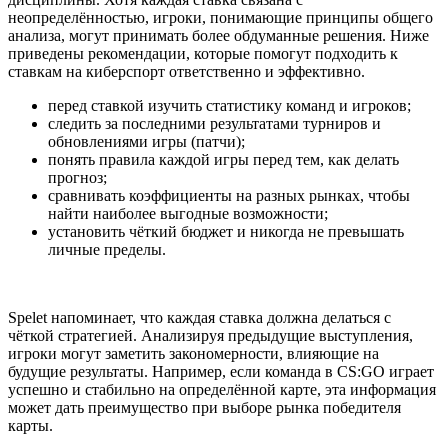
неопределённостью, игроки, понимающие принципы общего
анализа, могут принимать более обдуманные решения. Ниже
приведены рекомендации, которые помогут подходить к
ставкам на киберспорт ответственно и эффективно.
перед ставкой изучить статистику команд и игроков;
следить за последними результатами турниров и
обновлениями игры (патчи);
понять правила каждой игры перед тем, как делать
прогноз;
сравнивать коэффициенты на разных рынках, чтобы
найти наиболее выгодные возможности;
установить чёткий бюджет и никогда не превышать
личные пределы.
Spelet напоминает, что каждая ставка должна делаться с
чёткой стратегией. Анализируя предыдущие выступления,
игроки могут заметить закономерности, влияющие на
будущие результаты. Например, если команда в CS:GO играет
успешно и стабильно на определённой карте, эта информация
может дать преимущество при выборе рынка победителя
карты.