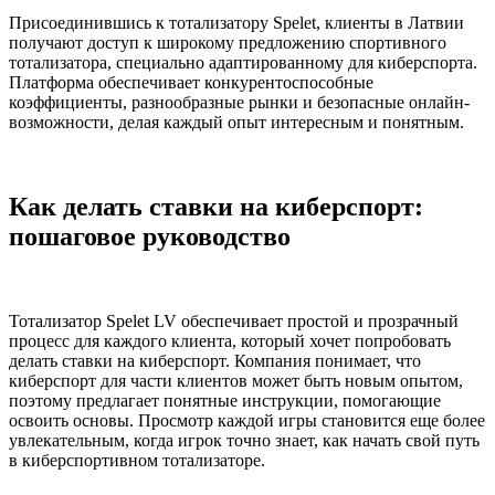
Присоединившись к тотализатору Spelet, клиенты в Латвии
получают доступ к широкому предложению спортивного
тотализатора, специально адаптированному для киберспорта.
Платформа обеспечивает конкурентоспособные
коэффициенты, разнообразные рынки и безопасные онлайн-
возможности, делая каждый опыт интересным и понятным.
Как делать ставки на киберспорт:
пошаговое руководство
Тотализатор Spelet LV обеспечивает простой и прозрачный
процесс для каждого клиента, который хочет попробовать
делать ставки на киберспорт. Компания понимает, что
киберспорт для части клиентов может быть новым опытом,
поэтому предлагает понятные инструкции, помогающие
освоить основы. Просмотр каждой игры становится еще более
увлекательным, когда игрок точно знает, как начать свой путь
в киберспортивном тотализаторе.