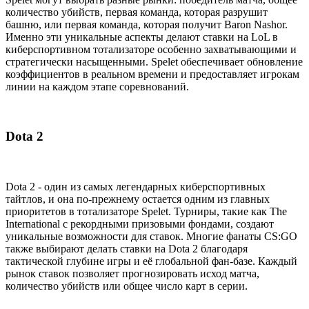
количество убийств, первая команда, которая разрушит
башню, или первая команда, которая получит Baron Nashor.
Именно эти уникальные аспекты делают ставки на LoL в
киберспортивном тотализаторе особенно захватывающими и
стратегически насыщенными. Spelet обеспечивает обновление
коэффициентов в реальном времени и предоставляет игрокам
линии на каждом этапе соревнований.
Dota 2
Dota 2 - один из самых легендарных киберспортивных
тайтлов, и она по-прежнему остается одним из главных
приоритетов в тотализаторе Spelet. Турниры, такие как The
International с рекордными призовыми фондами, создают
уникальные возможности для ставок. Многие фанаты CS:GO
также выбирают делать ставки на Dota 2 благодаря
тактической глубине игры и её глобальной фан-базе. Каждый
рынок ставок позволяет прогнозировать исход матча,
количество убийств или общее число карт в серии.