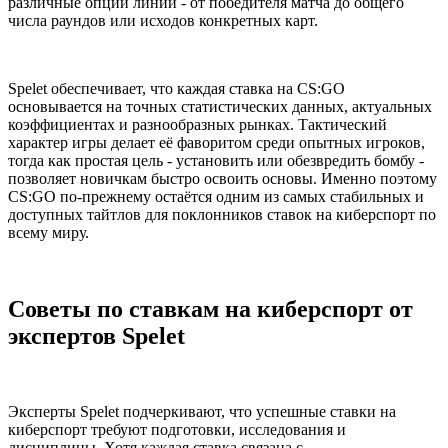
различные опции линий - от победителя матча до общего
числа раундов или исходов конкретных карт.
Spelet обеспечивает, что каждая ставка на CS:GO
основывается на точных статистических данных, актуальных
коэффициентах и разнообразных рынках. Тактический
характер игры делает её фаворитом среди опытных игроков,
тогда как простая цель - установить или обезвредить бомбу -
позволяет новичкам быстро освоить основы. Именно поэтому
CS:GO по-прежнему остаётся одним из самых стабильных и
доступных тайтлов для поклонников ставок на киберспорт по
всему миру.
Советы по ставкам на киберспорт от
экспертов Spelet
Эксперты Spelet подчеркивают, что успешные ставки на
киберспорт требуют подготовки, исследования и
дисциплины. Хотя каждая ставка связана с