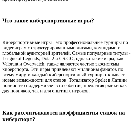
Что такое киберспортивные игры?
Киберспортивные игры - это профессиональные турниры по
видеоиграм с структурированными лигами, командами и
глобальной аудиторией зрителей. Самые популярные титулы -
League of Legends, Dota 2 и CS:GO, однако такие игры, как
Valorant и Overwatch, также являются частью экосистемы
киберспорта. Эти игры привлекают миллионы фанатов по
всему миру, и каждый киберспортивный турнир открывает
новые возможности для ставок. Тотализатор Spelet в Латвии
полностью поддерживает эти события, предлагая рынки как
для новичков, так и для опытных игроков.
Как рассчитываются коэффициенты ставок на
киберспорт?