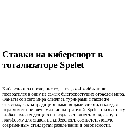
Ставки на киберспорт в
тотализаторе Spelet
Киберспорт за последние годы из узкой хобби-ниши
превратился в одну из самых быстрорастущих отраслей мира.
Фанаты со всего мира следят за турнирами с такой же
страстью, как за традиционными видами спорта, и каждая
игра может привлечь миллионы зрителей. Spelet признает эту
глобальную тенденцию и предлагает клиентам надежную
платформу для ставок на киберспорт, соответствующую
современным стандартам развлечений и безопасности.