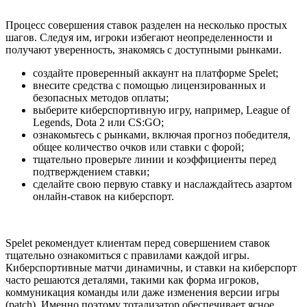
Процесс совершения ставок разделен на несколько простых
шагов. Следуя им, игроки избегают неопределенности и
получают уверенность, знакомясь с доступными рынками.
создайте проверенный аккаунт на платформе Spelet;
внесите средства с помощью лицензированных и
безопасных методов оплаты;
выберите киберспортивную игру, например, League of
Legends, Dota 2 или CS:GO;
ознакомьтесь с рынками, включая прогноз победителя,
общее количество очков или ставки с форой;
тщательно проверьте линии и коэффициенты перед
подтверждением ставки;
сделайте свою первую ставку и наслаждайтесь азартом
онлайн-ставок на киберспорт.
Spelet рекомендует клиентам перед совершением ставок
тщательно ознакомиться с правилами каждой игры.
Киберспортивные матчи динамичны, и ставки на киберспорт
часто решаются деталями, такими как форма игроков,
коммуникация команды или даже изменения версии игры
(patch). Именно поэтому тотализатор обеспечивает ясное