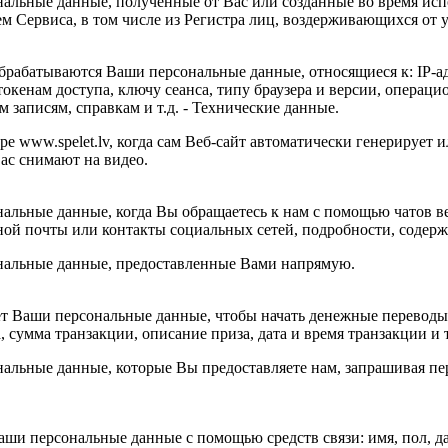
льные данные, полученные от Вас или созданные во время исп
м Сервиса, в том числе из Регистра лиц, воздерживающихся от у
 обрабатываются Ваши персональные данные, относящиеся к: IP-а
окенам доступа, ключу сеанса, типу браузера и версии, операц
 записям, справкам и т.д. - Технические данные.
www.spelet.lv, когда сам Веб-сайт автоматически генерирует и
вас снимают на видео.
нальные данные, когда Вы обращаетесь к нам с помощью чатов в
ой почты или контакты социальных сетей, подробности, содержан
нальные данные, предоставленные Вами напрямую.
ет Ваши персональные данные, чтобы начать денежные переводы,
сумма транзакции, описание приза, дата и время транзакции и т.
льные данные, которые Вы предоставляете нам, запрашивая пер
и персональные данные с помощью средств связи: имя, пол, дат