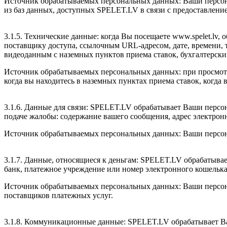
Источник обрабатываемых персональных данных: Ваши персона
из баз данных, доступных SPELET.LV в связи с предоставление
3.1.5. Технические данные: когда Вы посещаете www.spelet.lv,
поставщику доступа, ссылочным URL-адресом, дате, времени, т
видеоданным с наземных пунктов приема ставок, бухгалтерским
Источник обрабатываемых персональных данных: при просмотре 
когда вы находитесь в наземных пунктах приема ставок, когда 
3.1.6. Данные для связи: SPELET.LV обрабатывает Ваши персо
подаче жалобы: содержание вашего сообщения, адрес электронн
Источник обрабатываемых персональных данных: Ваши персо
3.1.7. Данные, относящиеся к деньгам: SPELET.LV обрабатыва
банк, платежное учреждение или номер электронного кошелька, 
Источник обрабатываемых персональных данных: Ваши персона
поставщиков платежных услуг.
3.1.8. Коммуникационные данные: SPELET.LV обрабатывает Ваш