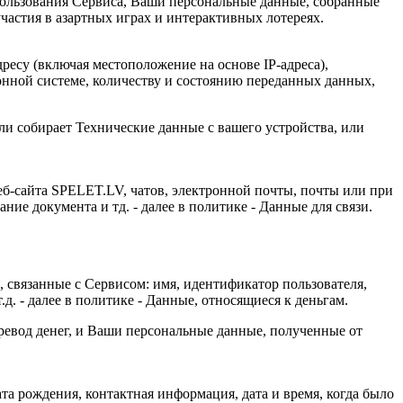
ользования Сервиса, Ваши персональные данные, собранные
частия в азартных играх и интерактивных лотереях.
дресу (включая местоположение на основе IP-адреса),
ионной системе, количеству и состоянию переданных данных,
ли собирает Технические данные с вашего устройства, или
еб-сайта SPELET.LV, чатов, электронной почты, почты или при
ие документа и тд. - далее в политике - Данные для связи.
 связанные с Сервисом: имя, идентификатор пользователя,
д. - далее в политике - Данные, относящиеся к деньгам.
евод денег, и Ваши персональные данные, полученные от
а рождения, контактная информация, дата и время, когда было