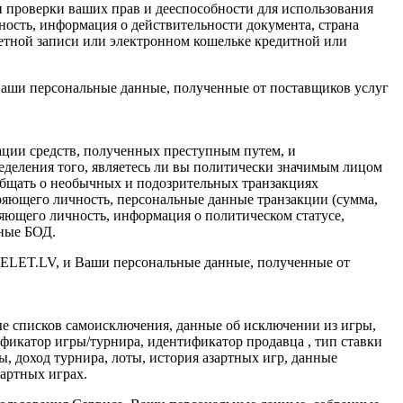
 проверки ваших прав и дееспособности для использования
ность, информация о действительности документа, страна
четной записи или электронном кошельке кредитной или
аши персональные данные, полученные от поставщиков услуг
ации средств, полученных преступным путем, и
деления того, являетесь ли вы политически значимым лицом
общать о необычных и подозрительных транзакциях
яющего личность, персональные данные транзакции (сумма,
еряющего личность, информация о политическом статусе,
нные БОД.
PELET.LV, и Ваши персональные данные, полученные от
ые списков самоисключения, данные об исключении из игры,
ификатор игры/турнира, идентификатор продавца , тип ставки
ы, доход турнира, лоты, история азартных игр, данные
зартных играх.