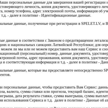
аши персональные данные для завершения вашей регистрации и
остоверяющего личность, копия документа, удостоверяющего лич
та, номер телефона, адрес электронной почты, информация об у
 т.д. - далее в политике - Идентификационные данные.
альные данные, полученные при регистрации в SPELET.LV, и В
ые данные в соответствии с Законом о предотвращении легализ
иях и национальных санкциях Латвийской Республики; для опре
и можем ли мы или не можем предоставить вам наш Сервис и со
кационный (персональный) номер, данные документа, удостовер
электронной почты, адрес проживания, копия документа, удостов
 и соответствующая информация и т.д. - далее в политике - Да
альные данные, которые вы предоставляете непосредственно S
ентов.
ши персональные данные, чтобы предоставить Вам Сервис: данн
за, валюта, сумма ставки или прогноза, текущий баланс, идент
ыигрыша, дата результата ставки, сумма выигрыша, сумма выплат
мя использования Сервиса и т.д. далее в политике - Данные об а