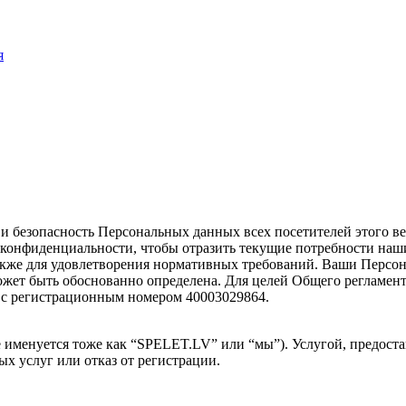
я
и безопасность Персональных данных всех посетителей этого ве
конфиденциальности, чтобы отразить текущие потребности наши
а также для удовлетворения нормативных требований. Ваши Пер
жет быть обоснованно определена. Для целей Общего регламент
 с регистрационным номером 40003029864.
 именуется тоже как “SPELET.LV” или “мы”). Услугой, предоста
х услуг или отказ от регистрации.