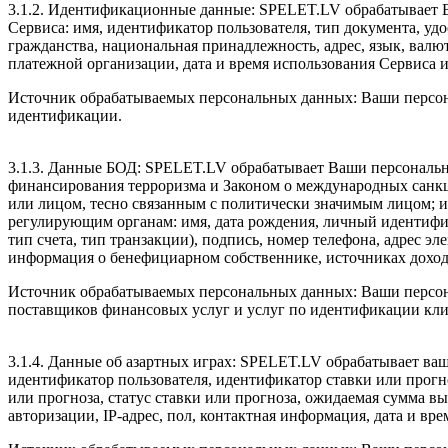
3.1.2. Идентификационные данные: SPELET.LV обрабатывает В
Сервиса: имя, идентификатор пользователя, тип документа, уд
гражданства, национальная принадлежность, адрес, язык, валю
платежной организации, дата и время использования Сервиса и
Источник обрабатываемых персональных данных: Ваши персон
идентификации.
3.1.3. Данные БОД: SPELET.LV обрабатывает Ваши персональн
финансирования терроризма и Законом о международных санкц
или лицом, тесно связанным с политически значимым лицом; 
регулирующим органам: имя, дата рождения, личный идентифи
тип счета, тип транзакции), подпись, номер телефона, адрес 
информация о бенефициарном собственнике, источниках дохода
Источник обрабатываемых персональных данных: Ваши персон
поставщиков финансовых услуг и услуг по идентификации кли
3.1.4. Данные об азартных играх: SPELET.LV обрабатывает ва
идентификатор пользователя, идентификатор ставки или прогно
или прогноза, статус ставки или прогноза, ожидаемая сумма в
авторизации, IP-адрес, пол, контактная информация, дата и вре