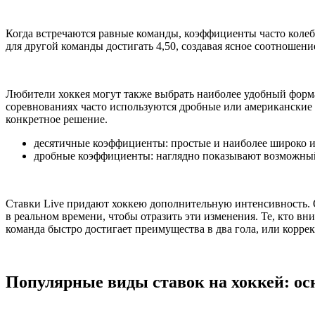
Когда встречаются равные команды, коэффициенты часто колебл
для другой команды достигать 4,50, создавая ясное соотношен
Любители хоккея могут также выбрать наиболее удобный форм
соревнованиях часто используются дробные или американские
конкретное решение.
десятичные коэффициенты: простые и наиболее широко и
дробные коэффициенты: наглядно показывают возможный
Ставки Live придают хоккею дополнительную интенсивность. О
в реальном времени, чтобы отразить эти изменения. Те, кто вни
команда быстро достигает преимущества в два гола, или коррек
Популярные виды ставок на хоккей: о