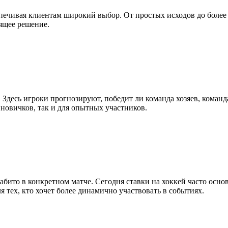
спечивая клиентам широкий выбор. От простых исходов до более
дящее решение.
Здесь игроки прогнозируют, победит ли команда хозяев, команд
новичков, так и для опытных участников.
забито в конкретном матче. Сегодня ставки на хоккей часто осно
 тех, кто хочет более динамично участвовать в событиях.