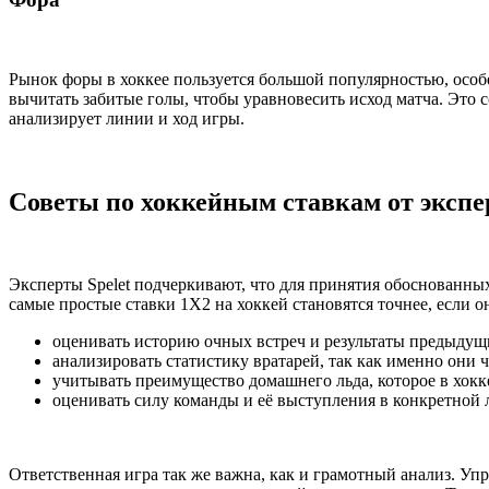
Рынок форы в хоккее пользуется большой популярностью, особе
вычитать забитые голы, чтобы уравновесить исход матча. Это 
анализирует линии и ход игры.
Советы по хоккейным ставкам от экспер
Эксперты Spelet подчеркивают, что для принятия обоснованны
самые простые ставки 1X2 на хоккей становятся точнее, если 
оценивать историю очных встреч и результаты предыдущ
анализировать статистику вратарей, так как именно они 
учитывать преимущество домашнего льда, которое в хокк
оценивать силу команды и её выступления в конкретной
Ответственная игра так же важна, как и грамотный анализ. 