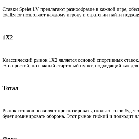
Ставки Spelet LV предлагают разнообразие в каждой игре, обе
totalizator позволяют каждому игроку и стратегии найти подхо
1X2
Классический рынок 1X2 является основой спортивных ставок. 
Это простой, но важный стартовый пункт, подходящий как для 
Тотал
Рынок тоталов позволяет прогнозировать, сколько голов будет 
будет доминировать оборона. Этот рынок гибкий и подходит для
Фора