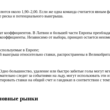
ются около 1,90–2,00. Если же одна команда считается явным ф
ие риска и потенциального выигрыша.
ат коэффициентов. В Латвии и большей части Европы преоблад
 коэффициенты. Независимо от выбора, принцип остается неизм
спользуемые в Европе;
 выигрыш относительно ставки, распространены в Великобрит
дно большинство, удаление или быстро забитые голы могут мгн
мательно следит за событиями на льду, могут использовать эти и
тировать ставки на общий счет и гандикап в соответствии с тем
сновные рынки