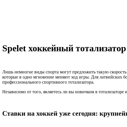
Spelet хоккейный тотализатор
Лишь немногие виды спорта могут предложить такую скорость 
которые в одно мгновение меняют ход игры. Для латвийских 
профессионального спортивного тотализатора.
Независимо от того, являетесь ли вы новичком в тотализаторе
Ставки на хоккей уже сегодня: крупней