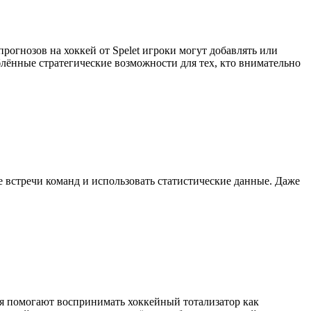
рогнозов на хоккей от Spelet игроки могут добавлять или
блённые стратегические возможности для тех, кто внимательно
 встречи команд и использовать статистические данные. Даже
ия помогают воспринимать хоккейный тотализатор как