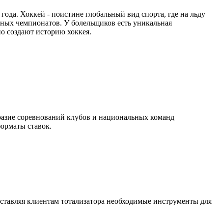
года. Хоккей - поистине глобальный вид спорта, где на льду
ных чемпионатов. У болельщиков есть уникальная
о создают историю хоккея.
бразие соревнований клубов и национальных команд
орматы ставок.
оставляя клиентам тотализатора необходимые инструменты для