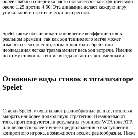
более слабого соперника часто появляется с коэффициентами
около 1.25 против 4.50. Эта динамика делает каждую игру
уникальной и стратегически интересной.
Spelet также обеспечивает обновление коэффициентов в
реальном времени, так как ход теннисного матча может
измениться мгновенно, когда происходит брейк или
неожиданная легкая травма меняет весь ход встречи. Именно
поэтому ставки на теннис всегда остаются динамичными!
Основные виды ставок в тотализаторе
Spelet
Ставки Spelet lv охватывают разнообразные рынки, позволяя
выбрать наиболее подходящую стратегию. Независимо от
того, прогнозируются ли результаты турниров WTA или ATP,
или делаются более точные предположения о выступлении
конкретного игрока, возможности весьма разнообразны. Ниже