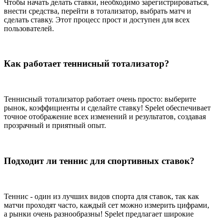
Чтобы начать делать ставки, необходимо зарегистрироваться,
внести средства, перейти в тотализатор, выбрать матч и
сделать ставку. Этот процесс прост и доступен для всех
пользователей.
Как работает теннисный тотализатор?
Теннисный тотализатор работает очень просто: выберите
рынок, коэффициенты и сделайте ставку! Spelet обеспечивает
точное отображение всех изменений и результатов, создавая
прозрачный и приятный опыт.
Подходит ли теннис для спортивных ставок?
Теннис - один из лучших видов спорта для ставок, так как
матчи проходят часто, каждый сет можно измерить цифрами,
а рынки очень разнообразны! Spelet предлагает широкие