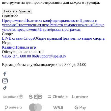
инструменты для прогнозирования для каждого турнира.
Показать больше
Полезное
Предложения
Политика конфиденциальности
Правила и
условия
Ответственная игра
Регистр самоисключения
Общие
условия предложений
Партнёрская программа
Спорт
LIVE ставки
Спорт
Общие правила
Правила по видам спорта
Игры
Казино
Правила игр
Обслуживание клиентов
ЧаВо
+371 600 00 069
support@spelet.lv
Время работы службы поддержки: с 8:00 до 24:00