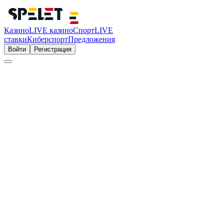
Казино
LIVE казино
Спорт
LIVE
ставки
Киберспорт
Предложения
Войти
Регистрация