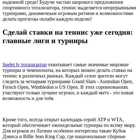
надежной среде! Будучи частью широкого предложения
спортивного тотализатора, теннис выделяется непрерывными
турнирами, динамичным игровым ритмом и возможностями
делать прогнозы онлайн каждую неделю!
Сделай ставки на теннис уже сегодня:
главные лиги и турниры
Spelet lv тотализатор
охватывает самые значимые мировые
турниры и чемпионаты, на которых можно делать ставки на
теннис в различных рынках. Каждый сезон зрители могут
следить за четырьмя турнирами Grand Slam - Australian Open,
French Open, Wimbledon и US Open. В этих соревнованиях
участвуют только лучшие игроки, и каждый матч - это новая
возможность и для тебя.
Кроме того, всегда открыт календарь серий ATP и WTA,
который обеспечивает еженедельные турниры по всему миру.
Для игроков из Латвии особенно интересны также Кубок
Дэвиса и Billie Jean King Cup, где национальные сборные