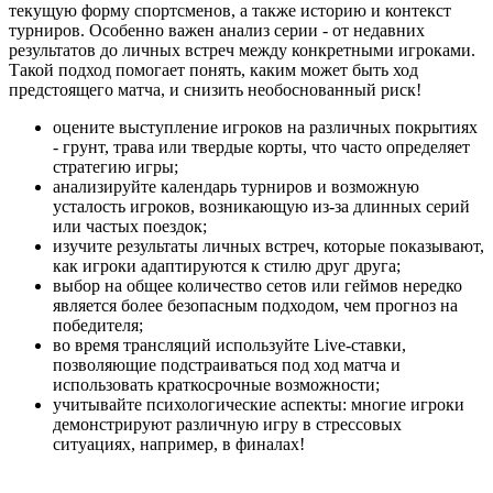
текущую форму спортсменов, а также историю и контекст
турниров. Особенно важен анализ серии - от недавних
результатов до личных встреч между конкретными игроками.
Такой подход помогает понять, каким может быть ход
предстоящего матча, и снизить необоснованный риск!
оцените выступление игроков на различных покрытиях
- грунт, трава или твердые корты, что часто определяет
стратегию игры;
анализируйте календарь турниров и возможную
усталость игроков, возникающую из-за длинных серий
или частых поездок;
изучите результаты личных встреч, которые показывают,
как игроки адаптируются к стилю друг друга;
выбор на общее количество сетов или геймов нередко
является более безопасным подходом, чем прогноз на
победителя;
во время трансляций используйте Live-ставки,
позволяющие подстраиваться под ход матча и
использовать краткосрочные возможности;
учитывайте психологические аспекты: многие игроки
демонстрируют различную игру в стрессовых
ситуациях, например, в финалах!