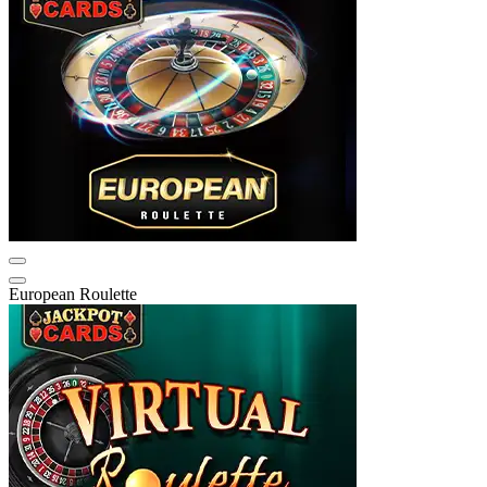
European Roulette