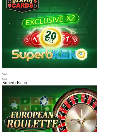
Superb Keno