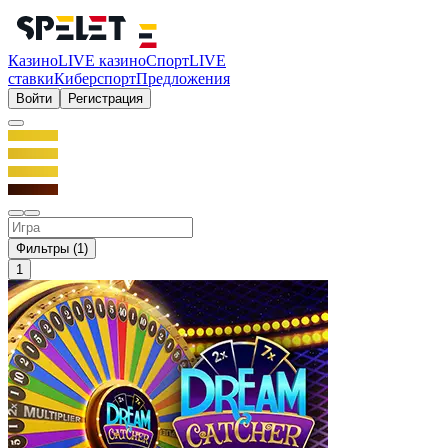
Казино
LIVE казино
Спорт
LIVE
ставки
Киберспорт
Предложения
Войти
Регистрация
Фильтры
(1)
1