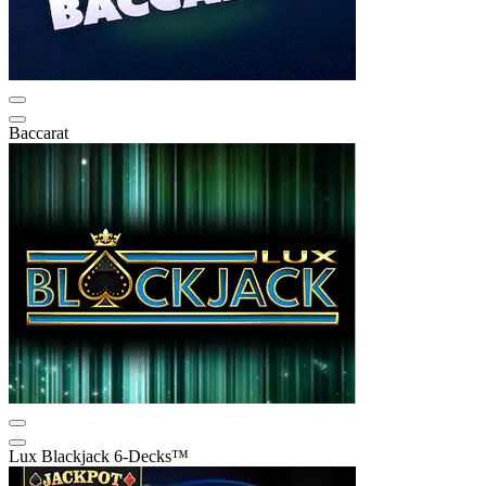
Baccarat
Lux Blackjack 6-Decks™