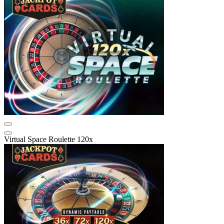
Virtual Space Roulette 120x