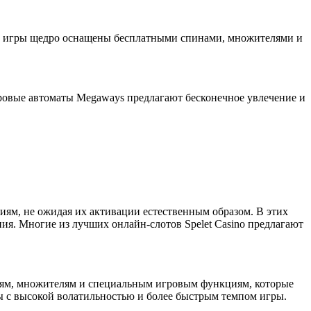
ти игры щедро оснащены бесплатными спинами, множителями и
гровые автоматы Megaways предлагают бесконечное увлечение и
иям, не ожидая их активации естественным образом. В этих
ия. Многие из лучших онлайн-слотов Spelet Casino предлагают
ниям, множителям и специальным игровым функциям, которые
ы с высокой волатильностью и более быстрым темпом игры.