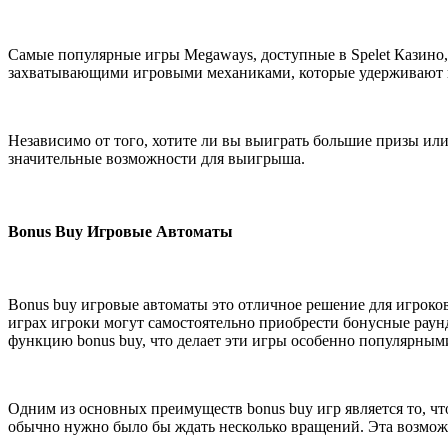
Самые популярные игры Megaways, доступные в Spelet Казино
захватывающими игровыми механиками, которые удерживают и
Независимо от того, хотите ли вы выиграть большие призы ил
значительные возможности для выигрыша.
Bonus Buy Игровые Автоматы
Bonus buy игровые автоматы это отличное решение для игроко
играх игроки могут самостоятельно приобрести бонусные раун
функцию bonus buy, что делает эти игры особенно популярным
Одним из основных преимуществ bonus buy игр является то, 
обычно нужно было бы ждать несколько вращений. Эта возмож