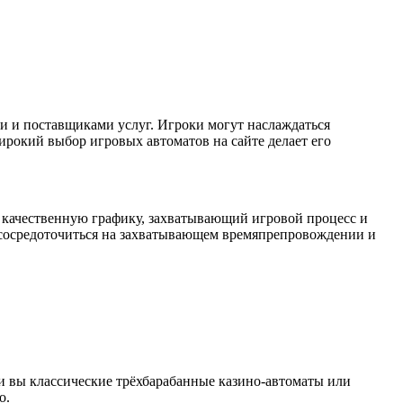
и и поставщиками услуг. Игроки могут наслаждаться
рокий выбор игровых автоматов на сайте делает его
т качественную графику, захватывающий игровой процесс и
я сосредоточиться на захватывающем времяпрепровождении и
ли вы классические трёхбарабанные казино-автоматы или
о.