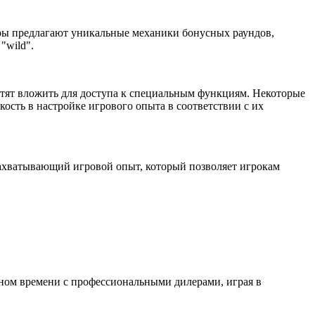
гры предлагают уникальные механики бонусных раундов,
"wild".
хотят вложить для доступа к специальным функциям. Некоторые
кость в настройке игрового опыта в соответствии с их
захватывающий игровой опыт, который позволяет игрокам
ьном времени с профессиональными дилерами, играя в