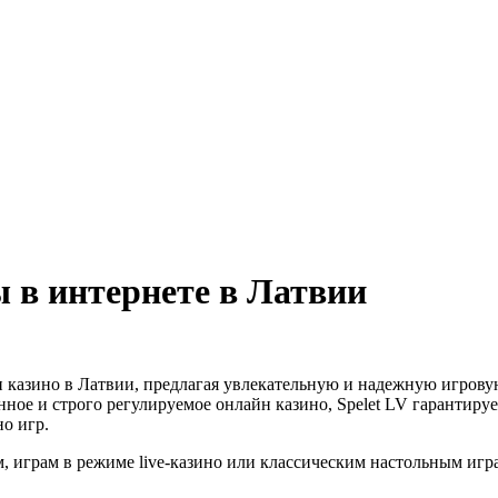
ы в интернете в Латвии
йн казино в Латвии, предлагая увлекательную и надежную игров
ное и строго регулируемое онлайн казино, Spelet LV гарантиру
о игр.
, играм в режиме live-казино или классическим настольным игра