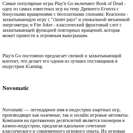
Самые популярные игры Play'n Go включают Book of Dead -
одну из самых известных игр на тему Древнего Египта с
бонусными вращениями с бесплатными спинами; Reactoonz -
захватывающую игру с "cluster pays" и уникальной механикой
энергометра; и Fire Joker - классический фруктовый слот с
захватывающей функцией повторных вращений, которая
может привести к огромным выигрышам.
Play'n Go постоянно предлагает свежий и захватывающий
контент, что делает его одним из лучших поставщиков в
индустрии iGaming.
Novomatic
Novomatic — легендарное имя в индустрии азартных игр,
производящее как наземные, так и онлайн игровые автоматы.
Компания на протяжении десятилетий является пионером в
казино-индустрии, предлагая идеальное сочетание
классического и современного игрового опыта. Их игровые