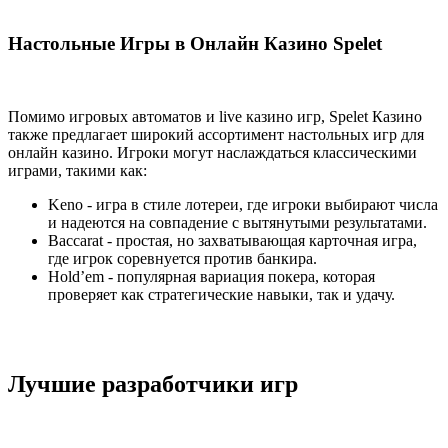
Настольные Игры в Онлайн Казино Spelet
Помимо игровых автоматов и live казино игр, Spelet Казино
также предлагает широкий ассортимент настольных игр для
онлайн казино. Игроки могут наслаждаться классическими
играми, такими как:
Keno - игра в стиле лотереи, где игроки выбирают числа
и надеются на совпадение с вытянутыми результатами.
Baccarat - простая, но захватывающая карточная игра,
где игрок соревнуется против банкира.
Hold’em - популярная вариация покера, которая
проверяет как стратегические навыки, так и удачу.
Лучшие разработчики игр