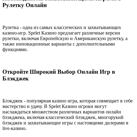
Рулетку Онлайн
Рулетка - одна из самых классических и захватывающих
казино-игр. Spelet Казино предлагает различные версии
рулетки, включая Европейскую и Американскую рулетку, а
также инновационные варианты с дополнительными
функциями.
Откройте Широкий Выбор Онлайн Игр в
Блэкджек
Блэкджек - популярная казино игра, которая совмещает в себе
мастерство и удачу. В Spelet Казино игроки могут
наслаждаться множеством различных вариантов онлайн
блэкджека, включая классический блэкджек, многорукий
блэкджек и захватывающие игры с настоящими дилерами в
live-казино.