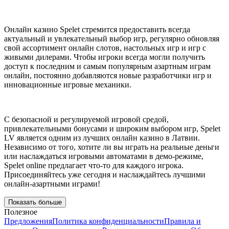
Онлайн казино Spelet стремится предоставить всегда
актуальный и увлекательный выбор игр, регулярно обновляя
свой ассортимент онлайн слотов, настольных игр и игр с
живыми дилерами. Чтобы игроки всегда могли получить
доступ к последним и самым популярным азартным играм
онлайн, постоянно добавляются новые разработчики игр и
инновационные игровые механики.
С безопасной и регулируемой игровой средой,
привлекательными бонусами и широким выбором игр, Spelet
LV является одним из лучших онлайн казино в Латвии.
Независимо от того, хотите ли вы играть на реальные деньги
или наслаждаться игровыми автоматами в демо-режиме,
Spelet online предлагает что-то для каждого игрока.
Присоединяйтесь уже сегодня и наслаждайтесь лучшими
онлайн-азартными играми!
Показать больше
Полезное
Предложения
Политика конфиденциальности
Правила и