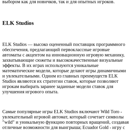
выбором как для новичков, так и для опытных игроков.
ELK Studios
ELK Studios — высоко оцененный поставщик программного
обеспечения, предлагающий первоклассные игровые
автоматы с акцентом на инновационную игровую механику,
захватывающие сюжеты и высококачественные визуальные
эффекты. В их играх используются уникальные
математические модели, которые делают игры динамичными
и увлекательными. Одним из главных преимуществ ELK
Studios являются их стратегии ставок, которые позволяют
игрокам выбирать заранее заданные модели ставок для
улучшения игрового опыта.
Самые популярные игры ELK Studios включают Wild Toro -
увлекательный игровой автомат, который сочетает символы
"wild" и уникальную функцию повторных вращений, создавая
отличные возможности для выигрыша; Ecuador Gold - игру с