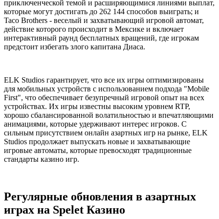
приключенческой темой и расширяющимися линиями выплат,
которые могут достигать до 262 144 способов выиграть; и
Taco Brothers - веселый и захватывающий игровой автомат,
действие которого происходит в Мексике и включает
интерактивный раунд бесплатных вращений, где игрокам
предстоит избегать злого капитана Диаса.
ELK Studios гарантирует, что все их игры оптимизированы
для мобильных устройств с использованием подхода "Mobile
First", что обеспечивает безупречный игровой опыт на всех
устройствах. Их игры известны высоким уровнем RTP,
хорошо сбалансированной волатильностью и впечатляющими
анимациями, которые удерживают интерес игроков. С
сильным присутствием онлайн азартных игр на рынке, ELK
Studios продолжает выпускать новые и захватывающие
игровые автоматы, которые превосходят традиционные
стандарты казино игр.
Регулярные обновления в азартных
играх на Spelet Казино