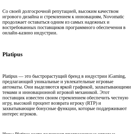
Со своей долгосрочной репутацией, высоким качеством
игрового дизайна и стремлением к инновациям, Novomatic
продолжает оставаться одним из самых надежных и
востребованных поставщиков программного обеспечения в
онлайн-казино индустрии.
Platipus
Platipus — это быстрорастущий бренд в индустрии iGaming,
предлагающий уникальные и увлекательные игровые
автоматы. Они выделяются яркой графикой, захватывающими
темами и инновационной игровой механикой. Этот
поставщик известен своим стремлением обеспечить честную
игру, высокий процент возврата игроку (RTP) и
захватывающие бонусные функции, которые поддерживают
интерес игроков.