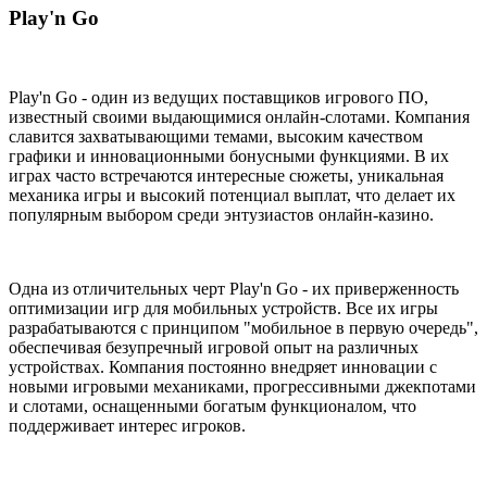
Play'n Go
Play'n Go - один из ведущих поставщиков игрового ПО,
известный своими выдающимися онлайн-слотами. Компания
славится захватывающими темами, высоким качеством
графики и инновационными бонусными функциями. В их
играх часто встречаются интересные сюжеты, уникальная
механика игры и высокий потенциал выплат, что делает их
популярным выбором среди энтузиастов онлайн-казино.
Одна из отличительных черт Play'n Go - их приверженность
оптимизации игр для мобильных устройств. Все их игры
разрабатываются с принципом "мобильное в первую очередь",
обеспечивая безупречный игровой опыт на различных
устройствах. Компания постоянно внедряет инновации с
новыми игровыми механиками, прогрессивными джекпотами
и слотами, оснащенными богатым функционалом, что
поддерживает интерес игроков.