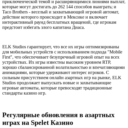
приключенческой темой и расширяющимися линиями выплат,
которые могут достигать до 262 144 способов выиграть; и
Taco Brothers - веселый и захватывающий игровой автомат,
действие которого происходит в Мексике и включает
интерактивный раунд бесплатных вращений, где игрокам
предстоит избегать злого капитана Диаса.
ELK Studios гарантирует, что все их игры оптимизированы
для мобильных устройств с использованием подхода "Mobile
First", что обеспечивает безупречный игровой опыт на всех
устройствах. Их игры известны высоким уровнем RTP,
хорошо сбалансированной волатильностью и впечатляющими
анимациями, которые удерживают интерес игроков. С
сильным присутствием онлайн азартных игр на рынке, ELK
Studios продолжает выпускать новые и захватывающие
игровые автоматы, которые превосходят традиционные
стандарты казино игр.
Регулярные обновления в азартных
играх на Spelet Казино