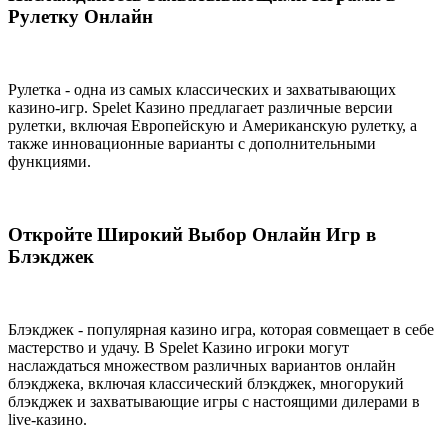
Рулетку Онлайн
Рулетка - одна из самых классических и захватывающих
казино-игр. Spelet Казино предлагает различные версии
рулетки, включая Европейскую и Американскую рулетку, а
также инновационные варианты с дополнительными
функциями.
Откройте Широкий Выбор Онлайн Игр в
Блэкджек
Блэкджек - популярная казино игра, которая совмещает в себе
мастерство и удачу. В Spelet Казино игроки могут
наслаждаться множеством различных вариантов онлайн
блэкджека, включая классический блэкджек, многорукий
блэкджек и захватывающие игры с настоящими дилерами в
live-казино.