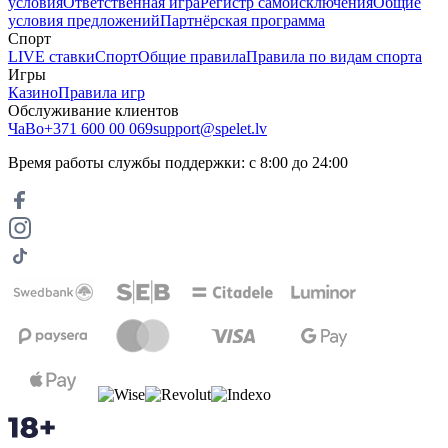
условия
Ответственная игра
Регистр самоисключения
Общие
условия предложений
Партнёрская программа
Спорт
LIVE ставки
Спорт
Общие правила
Правила по видам спорта
Игры
Казино
Правила игр
Обслуживание клиентов
ЧаВо
+371 600 00 069
support@spelet.lv
Время работы службы поддержки: с 8:00 до 24:00