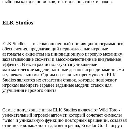
выбором как для новичков, так и для опытных игроков.
ELK Studios
ELK Studios — высоко оцененный поставщик программного
обеспечения, предлагающий первоклассные игровые
автоматы с акцентом на инновационную игровую механику,
захватывающие сюжеты и высококачественные визуальные
эффекты. В их играх используются уникальные
математические модели, которые делают игры динамичными
и увлекательными. Одним из главных преимуществ ELK
Studios являются их стратегии ставок, которые позволяют
игрокам выбирать заранее заданные модели ставок для
улучшения игрового опыта.
Самые популярные игры ELK Studios включают Wild Toro -
увлекательный игровой автомат, который сочетает символы
"wild" и уникальную функцию повторных вращений, создавая
отличные возможности для выигрыша; Ecuador Gold - игру с