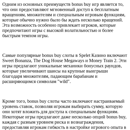
Одним из основных преимуществ bonus buy игр является то,
что они предоставляют мгновенный доступ к бесплатным
вращениям, множителям и специальным игровым функциям,
которые обычно нужно было бы ждать несколько вращений.
Эта возможность особенно привлекает игроков, которые
предпочитают игры с высокой волатильностью и более
быстрым темпом игры.
Самые популярные bonus buy слоты в Spelet Казино включают
Sweet Bonanza, The Dog House Megaways и Money Train 2. Эти
игры предлагают уникальные механики бонусных раундов,
которые увеличивают шансы на крупные выигрыши
благодаря множителям, падающим барабанам и
расширяющимся символам "wild".
Кроме того, bonus buy слоты часто включают настраиваемый
уровень ставок, позволяя игрокам выбирать сумму, которую
они хотят вложить для доступа к специальным функциям.
Некоторые игры предлагают даже несколько опций bonus buy,
каждая с разным уровнем риска и вознаграждения,
предоставляя игрокам гибкость в настройке игрового опыта в