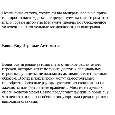
Независимо от того, хотите ли вы выиграть большие призы
или просто наслаждаться непредсказуемым характером этих
игр, игровые автоматы Megaways предлагают бесконечное
увлечение и значительные возможности для выигрыша.
Bonus Buy Игровые Автоматы
Bonus buy игровые автоматы это отличное решение для
игроков, которые хотят получить доступ к специальным
игровым функциям, не ожидая их активации естественным
образом. В этих играх игроки могут самостоятельно
приобрести бонусные раунды, увеличивая свои шансы на
джекпоты или бесплатные вращения. Многие из лучших
онлайн-слотов Spelet Casino предлагают функцию bonus buy,
что делает эти игры особенно популярными среди игроков с
высокими ставками.