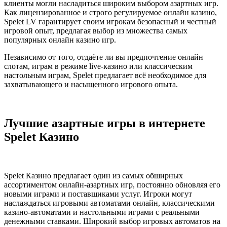
клиенты могли насладиться широким выбором азартных игр.
Как лицензированное и строго регулируемое онлайн казино,
Spelet LV гарантирует своим игрокам безопасный и честный
игровой опыт, предлагая выбор из множества самых
популярных онлайн казино игр.
Независимо от того, отдаёте ли вы предпочтение онлайн
слотам, играм в режиме live-казино или классическим
настольным играм, Spelet предлагает всё необходимое для
захватывающего и насыщенного игрового опыта.
Лучшие азартные игры в интернете
Spelet Казино
Spelet Казино предлагает один из самых обширных
ассортиментом онлайн-азартных игр, постоянно обновляя его
новыми играми и поставщиками услуг. Игроки могут
наслаждаться игровыми автоматами онлайн, классическими
казино-автоматами и настольными играми с реальными
денежными ставками. Широкий выбор игровых автоматов на