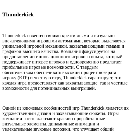
Thunderkick
Thunderkick известен своими креативными и визуально
впечатляющими игровыми автоматами, которые выделяются
уникальной игровой механикой, захватывающими темами и
графикой высшего качества. Компания фокусируется на
предоставлении инновационного игрового опыта, который
поддерживает интерес игроков и одновременно предлагает
прибыльные игровые возможности. С твердым
обязательством обеспечивать высокий процент возврата
игроку (RTP) и честную игру, Thunderkick гарантирует, что
каждая игра предоставляет как захватывающие, так и честные
возможности для потенциальных выигрышей.
Одной из ключевых особенностей игр Thunderkick является их
художественный дизайн и захватывающие сюжеты. Игры
компании часто включают красиво проработанные
визуальные элементы, динамичные анимации и
увлекательные звуковые дорожки, что улучшает общий