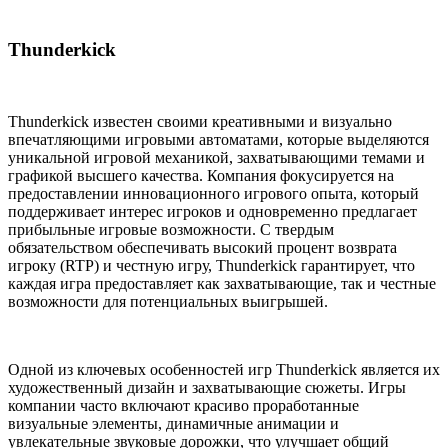
Thunderkick
Thunderkick известен своими креативными и визуально
впечатляющими игровыми автоматами, которые выделяются
уникальной игровой механикой, захватывающими темами и
графикой высшего качества. Компания фокусируется на
предоставлении инновационного игрового опыта, который
поддерживает интерес игроков и одновременно предлагает
прибыльные игровые возможности. С твердым
обязательством обеспечивать высокий процент возврата
игроку (RTP) и честную игру, Thunderkick гарантирует, что
каждая игра предоставляет как захватывающие, так и честные
возможности для потенциальных выигрышей.
Одной из ключевых особенностей игр Thunderkick является их
художественный дизайн и захватывающие сюжеты. Игры
компании часто включают красиво проработанные
визуальные элементы, динамичные анимации и
увлекательные звуковые дорожки, что улучшает общий