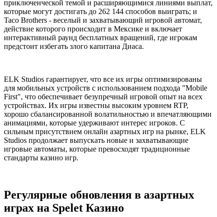
приключенческой темой и расширяющимися линиями выплат,
которые могут достигать до 262 144 способов выиграть; и
Taco Brothers - веселый и захватывающий игровой автомат,
действие которого происходит в Мексике и включает
интерактивный раунд бесплатных вращений, где игрокам
предстоит избегать злого капитана Диаса.
ELK Studios гарантирует, что все их игры оптимизированы
для мобильных устройств с использованием подхода "Mobile
First", что обеспечивает безупречный игровой опыт на всех
устройствах. Их игры известны высоким уровнем RTP,
хорошо сбалансированной волатильностью и впечатляющими
анимациями, которые удерживают интерес игроков. С
сильным присутствием онлайн азартных игр на рынке, ELK
Studios продолжает выпускать новые и захватывающие
игровые автоматы, которые превосходят традиционные
стандарты казино игр.
Регулярные обновления в азартных
играх на Spelet Казино