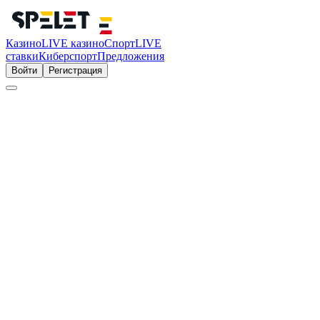
Казино
LIVE казино
Спорт
LIVE
ставки
Киберспорт
Предложения
Войти
Регистрация