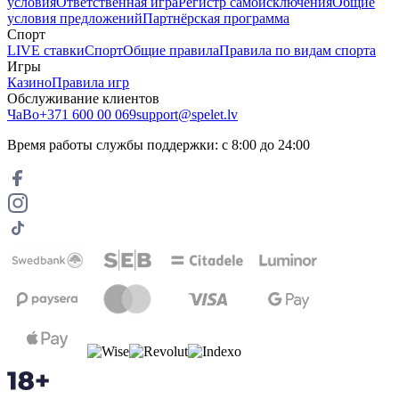
условия
Ответственная игра
Регистр самоисключения
Общие
условия предложений
Партнёрская программа
Спорт
LIVE ставки
Спорт
Общие правила
Правила по видам спорта
Игры
Казино
Правила игр
Обслуживание клиентов
ЧаВо
+371 600 00 069
support@spelet.lv
Время работы службы поддержки: с 8:00 до 24:00