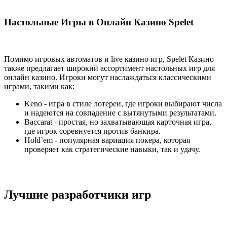
Настольные Игры в Онлайн Казино Spelet
Помимо игровых автоматов и live казино игр, Spelet Казино
также предлагает широкий ассортимент настольных игр для
онлайн казино. Игроки могут наслаждаться классическими
играми, такими как:
Keno - игра в стиле лотереи, где игроки выбирают числа
и надеются на совпадение с вытянутыми результатами.
Baccarat - простая, но захватывающая карточная игра,
где игрок соревнуется против банкира.
Hold’em - популярная вариация покера, которая
проверяет как стратегические навыки, так и удачу.
Лучшие разработчики игр