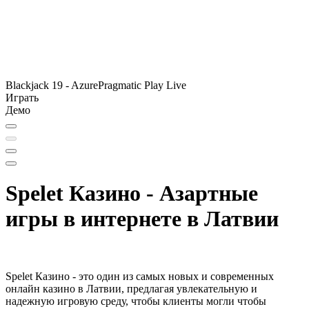
Blackjack 19 - Azure
Pragmatic Play Live
Играть
Демо
Spelet Казино - Азартные
игры в интернете в Латвии
Spelet Казино - это один из самых новых и современных
онлайн казино в Латвии, предлагая увлекательную и
надежную игровую среду, чтобы клиенты могли чтобы