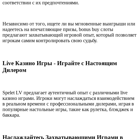
соответствии с их предпочтениями.
Независимо от того, ищете ли вы мгновенные выигрыши или
надеетесь на впечатляющие призы, bonus buy слоты
предлагают захватывающий игровой опыт, который позволяет
игрокам самим контролировать свою судьбу.
Live Казино Игры - Играйте с Настоящим
Дилером
Spelet LV предлагает аутентичный опыт с различными live
казино играми. Игроки могут наслаждаться взаимодействием
в реальном времени с профессиональными дилерами, играя в
популярные настольные игры, такие как рулетка, блэкджек и
баккара.
Наслаждайтесь Захватывающими Играми в