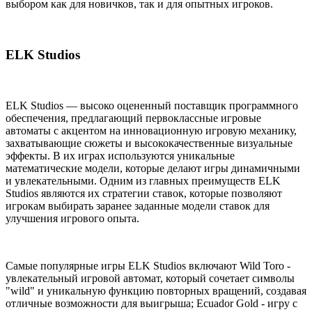
выбором как для новичков, так и для опытных игроков.
ELK Studios
ELK Studios — высоко оцененный поставщик программного
обеспечения, предлагающий первоклассные игровые
автоматы с акцентом на инновационную игровую механику,
захватывающие сюжеты и высококачественные визуальные
эффекты. В их играх используются уникальные
математические модели, которые делают игры динамичными
и увлекательными. Одним из главных преимуществ ELK
Studios являются их стратегии ставок, которые позволяют
игрокам выбирать заранее заданные модели ставок для
улучшения игрового опыта.
Самые популярные игры ELK Studios включают Wild Toro -
увлекательный игровой автомат, который сочетает символы
"wild" и уникальную функцию повторных вращений, создавая
отличные возможности для выигрыша; Ecuador Gold - игру с