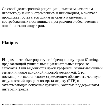
Со своей долгосрочной репутацией, высоким качеством
игрового дизайна и стремлением к инновациям, Novomatic
продолжает оставаться одним из самых надежных и
востребованных поставщиков программного обеспечения в
онлайн-казино индустрии.
Platipus
Platipus — это быстрорастущий бренд в индустрии iGaming,
предлагающий уникальные и увлекательные игровые
автоматы. Они выделяются яркой графикой, захватывающими
темами и инновационной игровой механикой. Этот
поставщик известен своим стремлением обеспечить честную
игру, высокий процент возврата игроку (RTP) и
захватывающие бонусные функции, которые поддерживают
интерес игроков.