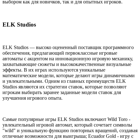
выбором как для новичков, так и для опытных игроков.
ELK Studios
ELK Studios — высоко оцененный поставщик программного
обеспечения, предлагающий первоклассные игровые
автоматы с акцентом на инновационную игровую механику,
захватывающие сюжеты и высококачественные визуальные
эффекты. В их играх используются уникальные
математические модели, которые делают игры динамичными
и увлекательными. Одним из главных преимуществ ELK
Studios являются их стратегии ставок, которые позволяют
игрокам выбирать заранее заданные модели ставок для
улучшения игрового опыта.
Самые популярные игры ELK Studios включают Wild Toro -
увлекательный игровой автомат, который сочетает символы
"wild" и уникальную функцию повторных вращений, создавая
отличные возможности для выигрыша; Ecuador Gold - игру с