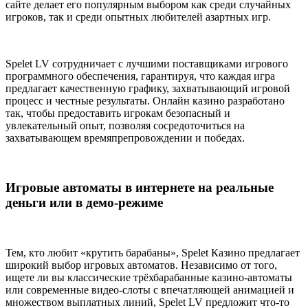
сайте делает его популярным выбором как среди случайных
игроков, так и среди опытных любителей азартных игр.
Spelet LV сотрудничает с лучшими поставщиками игрового
программного обеспечения, гарантируя, что каждая игра
предлагает качественную графику, захватывающий игровой
процесс и честные результаты. Онлайн казино разработано
так, чтобы предоставить игрокам безопасный и
увлекательный опыт, позволяя сосредоточиться на
захватывающем времяпрепровождении и победах.
Игровые автоматы в интернете на реальные
деньги или в демо-режиме
Тем, кто любит «крутить барабаны», Spelet Казино предлагает
широкий выбор игровых автоматов. Независимо от того,
ищете ли вы классические трёхбарабанные казино-автоматы
или современные видео-слоты с впечатляющей анимацией и
множеством выплатных линий, Spelet LV предложит что-то