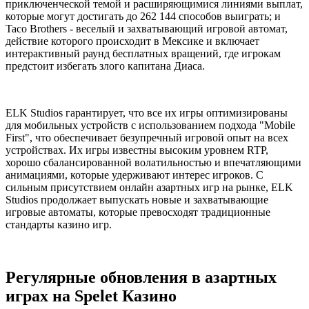
приключенческой темой и расширяющимися линиями выплат,
которые могут достигать до 262 144 способов выиграть; и
Taco Brothers - веселый и захватывающий игровой автомат,
действие которого происходит в Мексике и включает
интерактивный раунд бесплатных вращений, где игрокам
предстоит избегать злого капитана Диаса.
ELK Studios гарантирует, что все их игры оптимизированы
для мобильных устройств с использованием подхода "Mobile
First", что обеспечивает безупречный игровой опыт на всех
устройствах. Их игры известны высоким уровнем RTP,
хорошо сбалансированной волатильностью и впечатляющими
анимациями, которые удерживают интерес игроков. С
сильным присутствием онлайн азартных игр на рынке, ELK
Studios продолжает выпускать новые и захватывающие
игровые автоматы, которые превосходят традиционные
стандарты казино игр.
Регулярные обновления в азартных
играх на Spelet Казино