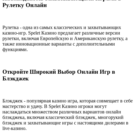
Рулетку Онлайн
Рулетка - одна из самых классических и захватывающих
казино-игр. Spelet Казино предлагает различные версии
рулетки, включая Европейскую и Американскую рулетку, а
также инновационные варианты с дополнительными
функциями.
Откройте Широкий Выбор Онлайн Игр в
Блэкджек
Блэкджек - популярная казино игра, которая совмещает в себе
мастерство и удачу. В Spelet Казино игроки могут
наслаждаться множеством различных вариантов онлайн
блэкджека, включая классический блэкджек, многорукий
блэкджек и захватывающие игры с настоящими дилерами в
live-казино.