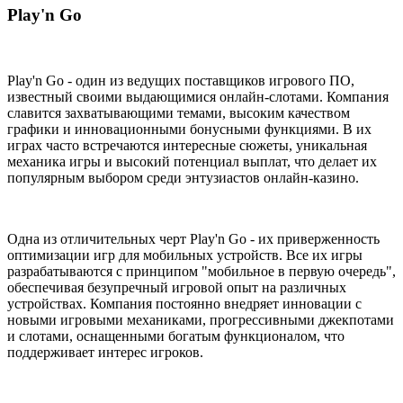
Play'n Go
Play'n Go - один из ведущих поставщиков игрового ПО,
известный своими выдающимися онлайн-слотами. Компания
славится захватывающими темами, высоким качеством
графики и инновационными бонусными функциями. В их
играх часто встречаются интересные сюжеты, уникальная
механика игры и высокий потенциал выплат, что делает их
популярным выбором среди энтузиастов онлайн-казино.
Одна из отличительных черт Play'n Go - их приверженность
оптимизации игр для мобильных устройств. Все их игры
разрабатываются с принципом "мобильное в первую очередь",
обеспечивая безупречный игровой опыт на различных
устройствах. Компания постоянно внедряет инновации с
новыми игровыми механиками, прогрессивными джекпотами
и слотами, оснащенными богатым функционалом, что
поддерживает интерес игроков.