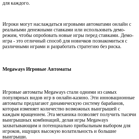
для каждого.
Игроки могут наслаждаться игровыми автоматами онлайн с
реальными денежными ставками или использовать демо-
режим, чтобы опробовать новые игры перед ставками. Демо-
игра - это отличный способ для новичков познакомиться с
различными играми и разработать стратегию без риска.
Megaways Игровые Автоматы
Игровые автоматы Megaways стали одними из самых
популярных видов игр в онлайн-казино. Эти инновационные
автоматы предлагают динамическую систему барабанов,
которая изменяет количество возможных выигрышей с
каждым вращением. Эта механика позволяет получить тысячи
выигрышных комбинаций, делая игры Megaways
захватывающим и потенциально прибыльным выбором для
игроков, ищущих высокую волатильность и большие
выигрыши.