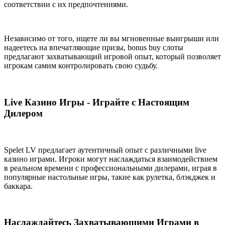
соответствии с их предпочтениями.
Независимо от того, ищете ли вы мгновенные выигрыши или
надеетесь на впечатляющие призы, bonus buy слоты
предлагают захватывающий игровой опыт, который позволяет
игрокам самим контролировать свою судьбу.
Live Казино Игры - Играйте с Настоящим
Дилером
Spelet LV предлагает аутентичный опыт с различными live
казино играми. Игроки могут наслаждаться взаимодействием
в реальном времени с профессиональными дилерами, играя в
популярные настольные игры, такие как рулетка, блэкджек и
баккара.
Наслаждайтесь Захватывающими Играми в