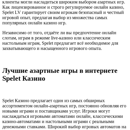
клиенты могли насладиться широким выбором азартных игр.
Как лицензированное и строго регулируемое онлайн казино,
Spelet LV гарантирует своим игрокам безопасный и честный
игровой опыт, предлагая выбор из множества самых
популярных онлайн казино игр.
Независимо от того, отдаёте ли вы предпочтение онлайн
слотам, играм в режиме live-казино или классическим
настольным играм, Spelet предлагает всё необходимое для
захватывающего и насыщенного игрового опыта.
Лучшие азартные игры в интернете
Spelet Казино
Spelet Казино предлагает один из самых обширных
ассортиментом онлайн-азартных игр, постоянно обновляя его
новыми играми и поставщиками услуг. Игроки могут
наслаждаться игровыми автоматами онлайн, классическими
казино-автоматами и настольными играми с реальными
денежными ставками. Широкий выбор игровых автоматов на