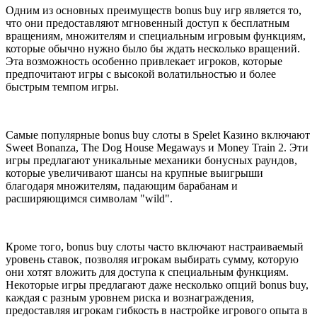
Одним из основных преимуществ bonus buy игр является то,
что они предоставляют мгновенный доступ к бесплатным
вращениям, множителям и специальным игровым функциям,
которые обычно нужно было бы ждать несколько вращений.
Эта возможность особенно привлекает игроков, которые
предпочитают игры с высокой волатильностью и более
быстрым темпом игры.
Самые популярные bonus buy слоты в Spelet Казино включают
Sweet Bonanza, The Dog House Megaways и Money Train 2. Эти
игры предлагают уникальные механики бонусных раундов,
которые увеличивают шансы на крупные выигрыши
благодаря множителям, падающим барабанам и
расширяющимся символам "wild".
Кроме того, bonus buy слоты часто включают настраиваемый
уровень ставок, позволяя игрокам выбирать сумму, которую
они хотят вложить для доступа к специальным функциям.
Некоторые игры предлагают даже несколько опций bonus buy,
каждая с разным уровнем риска и вознаграждения,
предоставляя игрокам гибкость в настройке игрового опыта в