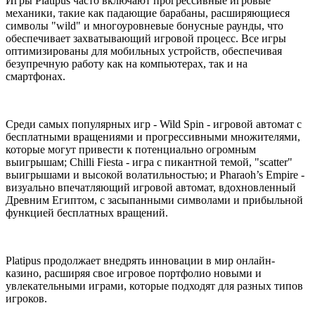
Игры Platipus часто включают прогрессивные игровые
механики, такие как падающие барабаны, расширяющиеся
символы "wild" и многоуровневые бонусные раунды, что
обеспечивает захватывающий игровой процесс. Все игры
оптимизированы для мобильных устройств, обеспечивая
безупречную работу как на компьютерах, так и на
смартфонах.
Среди самых популярных игр - Wild Spin - игровой автомат с
бесплатными вращениями и прогрессивными множителями,
которые могут привести к потенциально огромным
выигрышам; Chilli Fiesta - игра с пикантной темой, "scatter"
выигрышами и высокой волатильностью; и Pharaoh’s Empire -
визуально впечатляющий игровой автомат, вдохновленный
Древним Египтом, с засыпанными символами и прибыльной
функцией бесплатных вращений.
Platipus продолжает внедрять инновации в мир онлайн-
казино, расширяя свое игровое портфолио новыми и
увлекательными играми, которые подходят для разных типов
игроков.