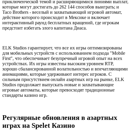
приключенческой темой и расширяющимися линиями выплат,
которые могут достигать до 262 144 способов выиграть; и
Taco Brothers - веселый и захватывающий игровой автомат,
действие которого происходит в Мексике и включает
интерактивный раунд бесплатных вращений, где игрокам
предстоит избегать злого капитана Диаса.
ELK Studios гарантирует, что все их игры оптимизированы
для мобильных устройств с использованием подхода "Mobile
First", что обеспечивает безупречный игровой опыт на всех
устройствах. Их игры известны высоким уровнем RTP,
хорошо сбалансированной волатильностью и впечатляющими
анимациями, которые удерживают интерес игроков. С
сильным присутствием онлайн азартных игр на рынке, ELK
Studios продолжает выпускать новые и захватывающие
игровые автоматы, которые превосходят традиционные
стандарты казино игр.
Регулярные обновления в азартных
играх на Spelet Казино