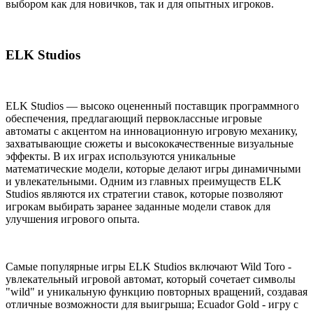
выбором как для новичков, так и для опытных игроков.
ELK Studios
ELK Studios — высоко оцененный поставщик программного
обеспечения, предлагающий первоклассные игровые
автоматы с акцентом на инновационную игровую механику,
захватывающие сюжеты и высококачественные визуальные
эффекты. В их играх используются уникальные
математические модели, которые делают игры динамичными
и увлекательными. Одним из главных преимуществ ELK
Studios являются их стратегии ставок, которые позволяют
игрокам выбирать заранее заданные модели ставок для
улучшения игрового опыта.
Самые популярные игры ELK Studios включают Wild Toro -
увлекательный игровой автомат, который сочетает символы
"wild" и уникальную функцию повторных вращений, создавая
отличные возможности для выигрыша; Ecuador Gold - игру с