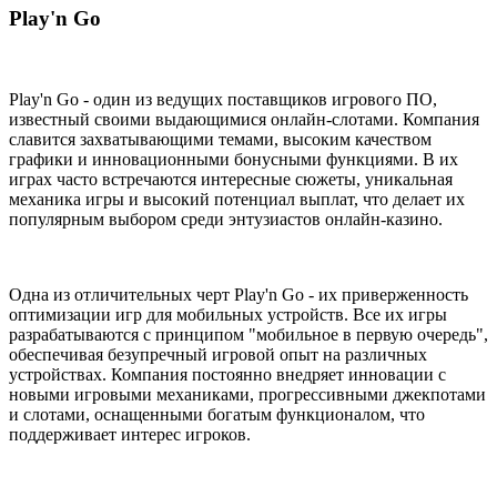
Play'n Go
Play'n Go - один из ведущих поставщиков игрового ПО,
известный своими выдающимися онлайн-слотами. Компания
славится захватывающими темами, высоким качеством
графики и инновационными бонусными функциями. В их
играх часто встречаются интересные сюжеты, уникальная
механика игры и высокий потенциал выплат, что делает их
популярным выбором среди энтузиастов онлайн-казино.
Одна из отличительных черт Play'n Go - их приверженность
оптимизации игр для мобильных устройств. Все их игры
разрабатываются с принципом "мобильное в первую очередь",
обеспечивая безупречный игровой опыт на различных
устройствах. Компания постоянно внедряет инновации с
новыми игровыми механиками, прогрессивными джекпотами
и слотами, оснащенными богатым функционалом, что
поддерживает интерес игроков.