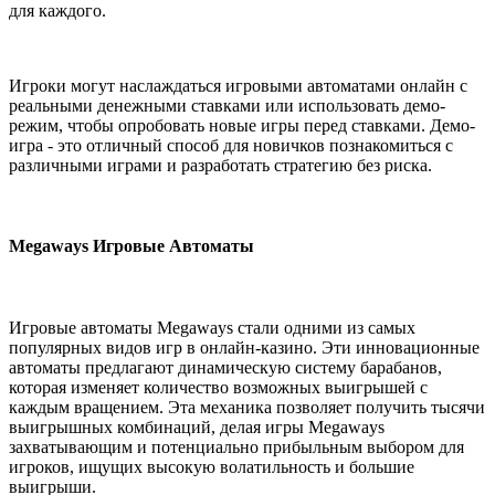
для каждого.
Игроки могут наслаждаться игровыми автоматами онлайн с
реальными денежными ставками или использовать демо-
режим, чтобы опробовать новые игры перед ставками. Демо-
игра - это отличный способ для новичков познакомиться с
различными играми и разработать стратегию без риска.
Megaways Игровые Автоматы
Игровые автоматы Megaways стали одними из самых
популярных видов игр в онлайн-казино. Эти инновационные
автоматы предлагают динамическую систему барабанов,
которая изменяет количество возможных выигрышей с
каждым вращением. Эта механика позволяет получить тысячи
выигрышных комбинаций, делая игры Megaways
захватывающим и потенциально прибыльным выбором для
игроков, ищущих высокую волатильность и большие
выигрыши.