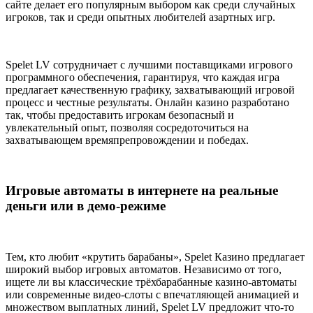
сайте делает его популярным выбором как среди случайных
игроков, так и среди опытных любителей азартных игр.
Spelet LV сотрудничает с лучшими поставщиками игрового
программного обеспечения, гарантируя, что каждая игра
предлагает качественную графику, захватывающий игровой
процесс и честные результаты. Онлайн казино разработано
так, чтобы предоставить игрокам безопасный и
увлекательный опыт, позволяя сосредоточиться на
захватывающем времяпрепровождении и победах.
Игровые автоматы в интернете на реальные
деньги или в демо-режиме
Тем, кто любит «крутить барабаны», Spelet Казино предлагает
широкий выбор игровых автоматов. Независимо от того,
ищете ли вы классические трёхбарабанные казино-автоматы
или современные видео-слоты с впечатляющей анимацией и
множеством выплатных линий, Spelet LV предложит что-то