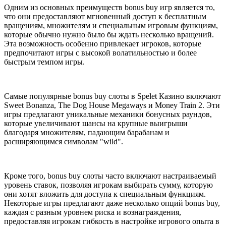
Одним из основных преимуществ bonus buy игр является то,
что они предоставляют мгновенный доступ к бесплатным
вращениям, множителям и специальным игровым функциям,
которые обычно нужно было бы ждать несколько вращений.
Эта возможность особенно привлекает игроков, которые
предпочитают игры с высокой волатильностью и более
быстрым темпом игры.
Самые популярные bonus buy слоты в Spelet Казино включают
Sweet Bonanza, The Dog House Megaways и Money Train 2. Эти
игры предлагают уникальные механики бонусных раундов,
которые увеличивают шансы на крупные выигрыши
благодаря множителям, падающим барабанам и
расширяющимся символам "wild".
Кроме того, bonus buy слоты часто включают настраиваемый
уровень ставок, позволяя игрокам выбирать сумму, которую
они хотят вложить для доступа к специальным функциям.
Некоторые игры предлагают даже несколько опций bonus buy,
каждая с разным уровнем риска и вознаграждения,
предоставляя игрокам гибкость в настройке игрового опыта в