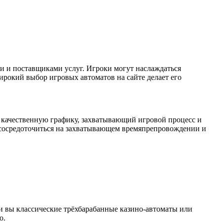
и и поставщиками услуг. Игроки могут наслаждаться
рокий выбор игровых автоматов на сайте делает его
т качественную графику, захватывающий игровой процесс и
я сосредоточиться на захватывающем времяпрепровождении и
ли вы классические трёхбарабанные казино-автоматы или
о.