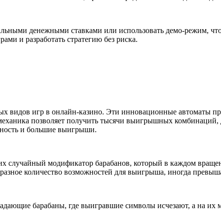
льными денежными ставками или использовать демо-режим, чтоб
ами и разработать стратегию без риска.
х видов игр в онлайн-казино. Эти инновационные автоматы пре
механика позволяет получить тысячи выигрышных комбинаций,
ность и большие выигрыши.
 их случайный модификатор барабанов, который в каждом враще
ть разное количество возможностей для выигрыша, иногда прев
адающие барабаны, где выигравшие символы исчезают, а на их 