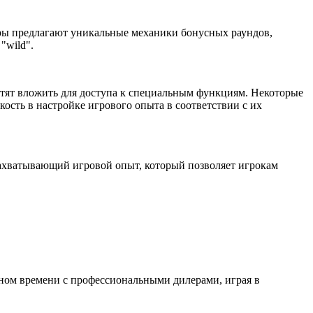
гры предлагают уникальные механики бонусных раундов,
"wild".
хотят вложить для доступа к специальным функциям. Некоторые
кость в настройке игрового опыта в соответствии с их
захватывающий игровой опыт, который позволяет игрокам
ьном времени с профессиональными дилерами, играя в