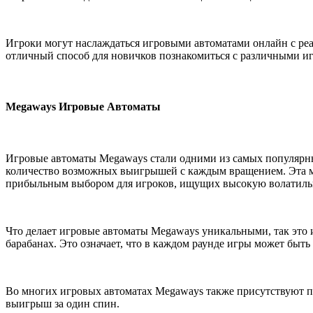
Игроки могут наслаждаться игровыми автоматами онлайн с реа
отличный способ для новичков познакомиться с различными игр
Megaways Игровые Автоматы
Игровые автоматы Megaways стали одними из самых популярны
количество возможных выигрышей с каждым вращением. Эта 
прибыльным выбором для игроков, ищущих высокую волатиль
Что делает игровые автоматы Megaways уникальными, так это
барабанах. Это означает, что в каждом раунде игры может бы
Во многих игровых автоматах Megaways также присутствуют п
выигрыш за один спин.