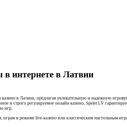
ы в интернете в Латвии
йн казино в Латвии, предлагая увлекательную и надежную игров
ное и строго регулируемое онлайн казино, Spelet LV гарантиру
о игр.
, играм в режиме live-казино или классическим настольным игра