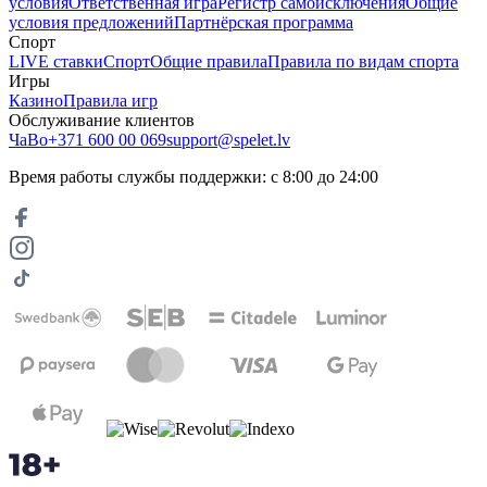
условия
Ответственная игра
Регистр самоисключения
Общие
условия предложений
Партнёрская программа
Спорт
LIVE ставки
Спорт
Общие правила
Правила по видам спорта
Игры
Казино
Правила игр
Обслуживание клиентов
ЧаВо
+371 600 00 069
support@spelet.lv
Время работы службы поддержки: с 8:00 до 24:00