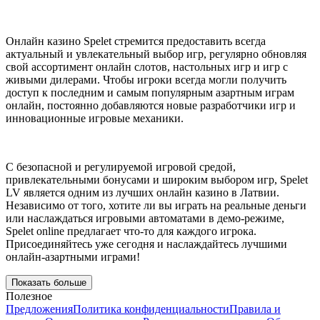
Онлайн казино Spelet стремится предоставить всегда
актуальный и увлекательный выбор игр, регулярно обновляя
свой ассортимент онлайн слотов, настольных игр и игр с
живыми дилерами. Чтобы игроки всегда могли получить
доступ к последним и самым популярным азартным играм
онлайн, постоянно добавляются новые разработчики игр и
инновационные игровые механики.
С безопасной и регулируемой игровой средой,
привлекательными бонусами и широким выбором игр, Spelet
LV является одним из лучших онлайн казино в Латвии.
Независимо от того, хотите ли вы играть на реальные деньги
или наслаждаться игровыми автоматами в демо-режиме,
Spelet online предлагает что-то для каждого игрока.
Присоединяйтесь уже сегодня и наслаждайтесь лучшими
онлайн-азартными играми!
Показать больше
Полезное
Предложения
Политика конфиденциальности
Правила и