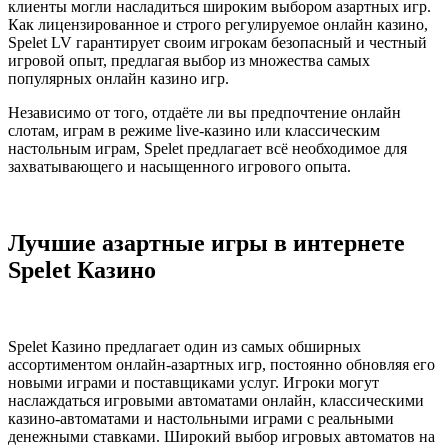
клиенты могли насладиться широким выбором азартных игр.
Как лицензированное и строго регулируемое онлайн казино,
Spelet LV гарантирует своим игрокам безопасный и честный
игровой опыт, предлагая выбор из множества самых
популярных онлайн казино игр.
Независимо от того, отдаёте ли вы предпочтение онлайн
слотам, играм в режиме live-казино или классическим
настольным играм, Spelet предлагает всё необходимое для
захватывающего и насыщенного игрового опыта.
Лучшие азартные игры в интернете
Spelet Казино
Spelet Казино предлагает один из самых обширных
ассортиментом онлайн-азартных игр, постоянно обновляя его
новыми играми и поставщиками услуг. Игроки могут
наслаждаться игровыми автоматами онлайн, классическими
казино-автоматами и настольными играми с реальными
денежными ставками. Широкий выбор игровых автоматов на