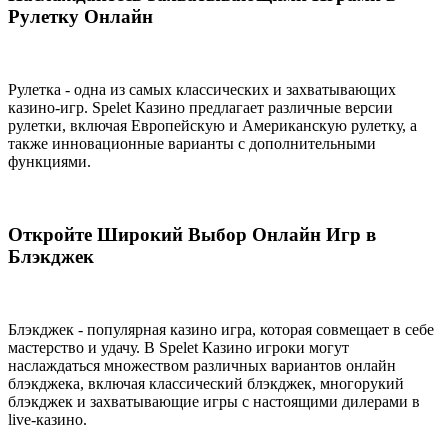
Рулетку Онлайн
Рулетка - одна из самых классических и захватывающих
казино-игр. Spelet Казино предлагает различные версии
рулетки, включая Европейскую и Американскую рулетку, а
также инновационные варианты с дополнительными
функциями.
Откройте Широкий Выбор Онлайн Игр в
Блэкджек
Блэкджек - популярная казино игра, которая совмещает в себе
мастерство и удачу. В Spelet Казино игроки могут
наслаждаться множеством различных вариантов онлайн
блэкджека, включая классический блэкджек, многорукий
блэкджек и захватывающие игры с настоящими дилерами в
live-казино.