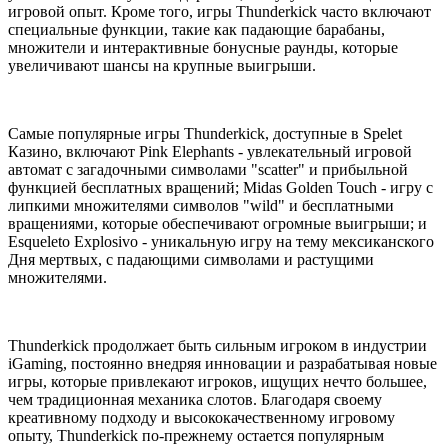
игровой опыт. Кроме того, игры Thunderkick часто включают
специальные функции, такие как падающие барабаны,
множители и интерактивные бонусные раунды, которые
увеличивают шансы на крупные выигрыши.
Самые популярные игры Thunderkick, доступные в Spelet
Казино, включают Pink Elephants - увлекательный игровой
автомат с загадочными символами "scatter" и прибыльной
функцией бесплатных вращений; Midas Golden Touch - игру с
липкими множителями символов "wild" и бесплатными
вращениями, которые обеспечивают огромные выигрыши; и
Esqueleto Explosivo - уникальную игру на тему мексиканского
Дня мертвых, с падающими символами и растущими
множителями.
Thunderkick продолжает быть сильным игроком в индустрии
iGaming, постоянно внедряя инновации и разрабатывая новые
игры, которые привлекают игроков, ищущих нечто большее,
чем традиционная механика слотов. Благодаря своему
креативному подходу и высококачественному игровому
опыту, Thunderkick по-прежнему остается популярным