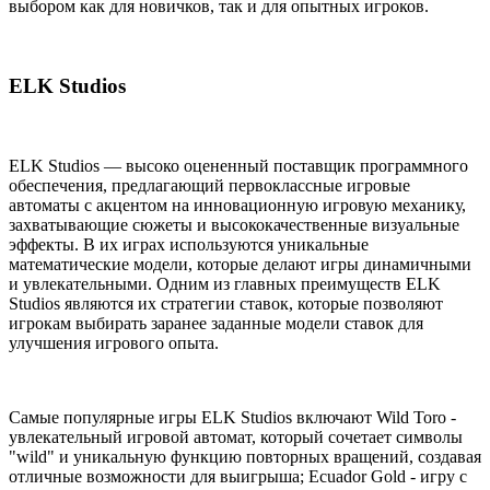
выбором как для новичков, так и для опытных игроков.
ELK Studios
ELK Studios — высоко оцененный поставщик программного
обеспечения, предлагающий первоклассные игровые
автоматы с акцентом на инновационную игровую механику,
захватывающие сюжеты и высококачественные визуальные
эффекты. В их играх используются уникальные
математические модели, которые делают игры динамичными
и увлекательными. Одним из главных преимуществ ELK
Studios являются их стратегии ставок, которые позволяют
игрокам выбирать заранее заданные модели ставок для
улучшения игрового опыта.
Самые популярные игры ELK Studios включают Wild Toro -
увлекательный игровой автомат, который сочетает символы
"wild" и уникальную функцию повторных вращений, создавая
отличные возможности для выигрыша; Ecuador Gold - игру с