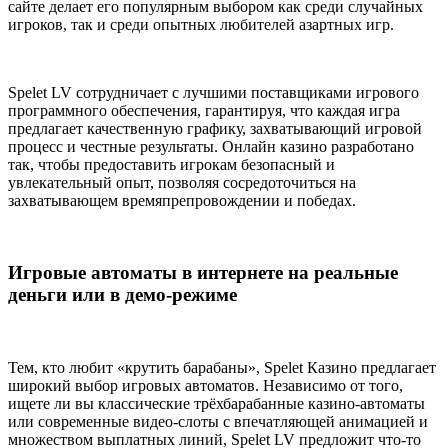
сайте делает его популярным выбором как среди случайных
игроков, так и среди опытных любителей азартных игр.
Spelet LV сотрудничает с лучшими поставщиками игрового
программного обеспечения, гарантируя, что каждая игра
предлагает качественную графику, захватывающий игровой
процесс и честные результаты. Онлайн казино разработано
так, чтобы предоставить игрокам безопасный и
увлекательный опыт, позволяя сосредоточиться на
захватывающем времяпрепровождении и победах.
Игровые автоматы в интернете на реальные
деньги или в демо-режиме
Тем, кто любит «крутить барабаны», Spelet Казино предлагает
широкий выбор игровых автоматов. Независимо от того,
ищете ли вы классические трёхбарабанные казино-автоматы
или современные видео-слоты с впечатляющей анимацией и
множеством выплатных линий, Spelet LV предложит что-то