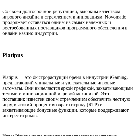
Со своей долгосрочной репутацией, высоким качеством
игрового дизайна и стремлением к инновациям, Novomatic
продолжает оставаться одним из самых надежных и
востребованных поставщиков программного обеспечения в
онлайн-казино индустрии.
Platipus
Platipus — это быстрорастущий бренд в индустрии iGaming,
предлагающий уникальные и увлекательные игровые
автоматы. Они выделяются яркой графикой, захватывающими
темами и инновационной игровой механикой. Этот
поставщик известен своим стремлением обеспечить честную
игру, высокий процент возврата игроку (RTP) и
захватывающие бонусные функции, которые поддерживают
интерес игроков.