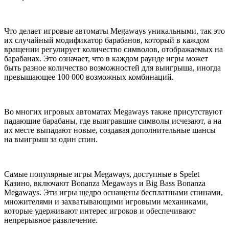
Что делает игровые автоматы Megaways уникальными, так это
их случайный модификатор барабанов, который в каждом
вращении регулирует количество символов, отображаемых на
барабанах. Это означает, что в каждом раунде игры может
быть разное количество возможностей для выигрыша, иногда
превышающее 100 000 возможных комбинаций.
Во многих игровых автоматах Megaways также присутствуют
падающие барабаны, где выигравшие символы исчезают, а на
их месте выпадают новые, создавая дополнительные шансы
на выигрыш за один спин.
Самые популярные игры Megaways, доступные в Spelet
Казино, включают Bonanza Megaways и Big Bass Bonanza
Megaways. Эти игры щедро оснащены бесплатными спинами,
множителями и захватывающими игровыми механиками,
которые удерживают интерес игроков и обеспечивают
непрерывное развлечение.