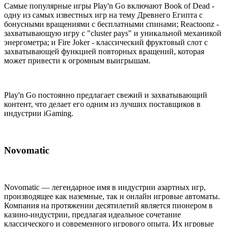
Самые популярные игры Play'n Go включают Book of Dead -
одну из самых известных игр на тему Древнего Египта с
бонусными вращениями с бесплатными спинами; Reactoonz -
захватывающую игру с "cluster pays" и уникальной механикой
энергометра; и Fire Joker - классический фруктовый слот с
захватывающей функцией повторных вращений, которая
может привести к огромным выигрышам.
Play'n Go постоянно предлагает свежий и захватывающий
контент, что делает его одним из лучших поставщиков в
индустрии iGaming.
Novomatic
Novomatic — легендарное имя в индустрии азартных игр,
производящее как наземные, так и онлайн игровые автоматы.
Компания на протяжении десятилетий является пионером в
казино-индустрии, предлагая идеальное сочетание
классического и современного игрового опыта. Их игровые