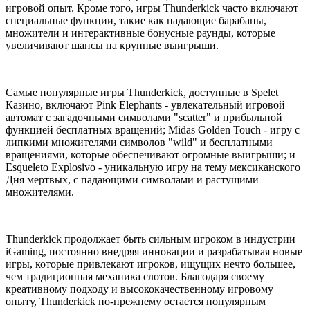
игровой опыт. Кроме того, игры Thunderkick часто включают
специальные функции, такие как падающие барабаны,
множители и интерактивные бонусные раунды, которые
увеличивают шансы на крупные выигрыши.
Самые популярные игры Thunderkick, доступные в Spelet
Казино, включают Pink Elephants - увлекательный игровой
автомат с загадочными символами "scatter" и прибыльной
функцией бесплатных вращений; Midas Golden Touch - игру с
липкими множителями символов "wild" и бесплатными
вращениями, которые обеспечивают огромные выигрыши; и
Esqueleto Explosivo - уникальную игру на тему мексиканского
Дня мертвых, с падающими символами и растущими
множителями.
Thunderkick продолжает быть сильным игроком в индустрии
iGaming, постоянно внедряя инновации и разрабатывая новые
игры, которые привлекают игроков, ищущих нечто большее,
чем традиционная механика слотов. Благодаря своему
креативному подходу и высококачественному игровому
опыту, Thunderkick по-прежнему остается популярным