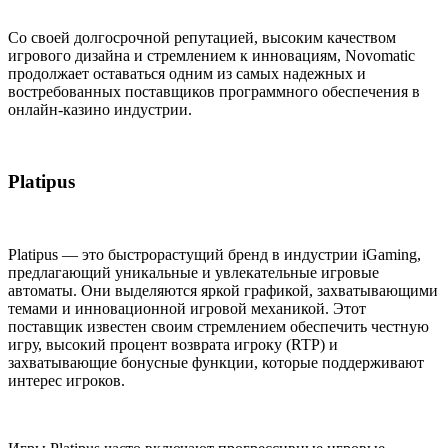
Со своей долгосрочной репутацией, высоким качеством
игрового дизайна и стремлением к инновациям, Novomatic
продолжает оставаться одним из самых надежных и
востребованных поставщиков программного обеспечения в
онлайн-казино индустрии.
Platipus
Platipus — это быстрорастущий бренд в индустрии iGaming,
предлагающий уникальные и увлекательные игровые
автоматы. Они выделяются яркой графикой, захватывающими
темами и инновационной игровой механикой. Этот
поставщик известен своим стремлением обеспечить честную
игру, высокий процент возврата игроку (RTP) и
захватывающие бонусные функции, которые поддерживают
интерес игроков.