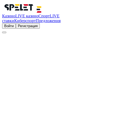
Казино
LIVE казино
Спорт
LIVE
ставки
Киберспорт
Предложения
Войти
Регистрация