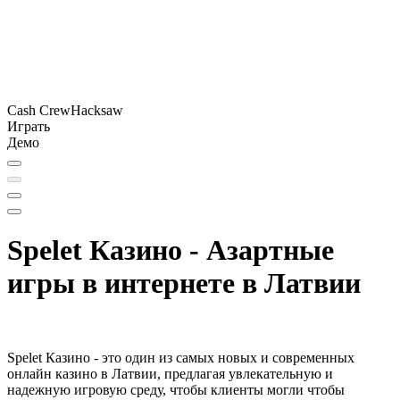
Cash Crew
Hacksaw
Играть
Демо
Spelet Казино - Азартные
игры в интернете в Латвии
Spelet Казино - это один из самых новых и современных
онлайн казино в Латвии, предлагая увлекательную и
надежную игровую среду, чтобы клиенты могли чтобы