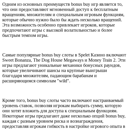
Одним из основных преимуществ bonus buy игр является то,
что они предоставляют мгновенный доступ к бесплатным
вращениям, множителям и специальным игровым функциям,
которые обычно нужно было бы ждать несколько вращений.
Эта возможность особенно привлекает игроков, которые
предпочитают игры с высокой волатильностью и более
быстрым темпом игры.
Самые популярные bonus buy слоты в Spelet Казино включают
Sweet Bonanza, The Dog House Megaways и Money Train 2. Эти
игры предлагают уникальные механики бонусных раундов,
которые увеличивают шансы на крупные выигрыши
благодаря множителям, падающим барабанам и
расширяющимся символам "wild".
Кроме того, bonus buy слоты часто включают настраиваемый
уровень ставок, позволяя игрокам выбирать сумму, которую
они хотят вложить для доступа к специальным функциям.
Некоторые игры предлагают даже несколько опций bonus buy,
каждая с разным уровнем риска и вознаграждения,
предоставляя игрокам гибкость в настройке игрового опыта в