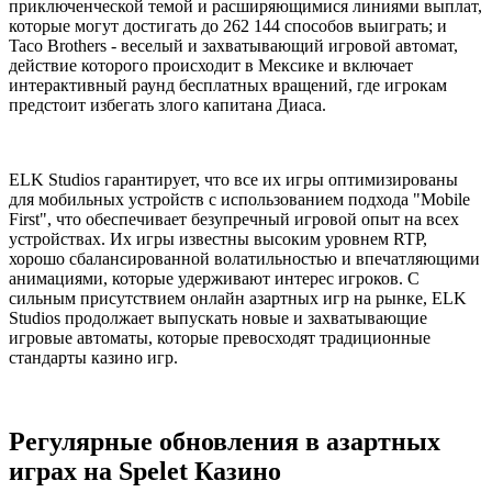
приключенческой темой и расширяющимися линиями выплат,
которые могут достигать до 262 144 способов выиграть; и
Taco Brothers - веселый и захватывающий игровой автомат,
действие которого происходит в Мексике и включает
интерактивный раунд бесплатных вращений, где игрокам
предстоит избегать злого капитана Диаса.
ELK Studios гарантирует, что все их игры оптимизированы
для мобильных устройств с использованием подхода "Mobile
First", что обеспечивает безупречный игровой опыт на всех
устройствах. Их игры известны высоким уровнем RTP,
хорошо сбалансированной волатильностью и впечатляющими
анимациями, которые удерживают интерес игроков. С
сильным присутствием онлайн азартных игр на рынке, ELK
Studios продолжает выпускать новые и захватывающие
игровые автоматы, которые превосходят традиционные
стандарты казино игр.
Регулярные обновления в азартных
играх на Spelet Казино