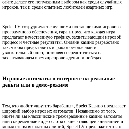
сайте делает его популярным выбором как среди случайных
игроков, так и среди опытных любителей азартных игр.
Spelet LV сотрудничает с лучшими поставщиками игрового
программного обеспечения, гарантируя, что каждая игра
предлагает качественную графику, захватывающий игровой
процесс и честные результаты. Онлайн казино разработано
так, чтобы предоставить игрокам безопасный и
увлекательный опыт, позволяя сосредоточиться на
захватывающем времяпрепровождении и победах.
Игровые автоматы в интернете на реальные
деньги или в демо-режиме
Тем, кто любит «крутить барабаны», Spelet Казино предлагает
широкий выбор игровых автоматов. Независимо от того,
ищете ли вы классические трёхбарабанные казино-автоматы
или современные видео-слоты с впечатляющей анимацией и
множеством выплатных линий, Spelet LV предложит что-то