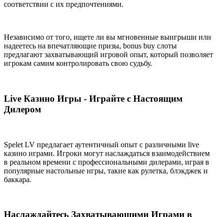
соответствии с их предпочтениями.
Независимо от того, ищете ли вы мгновенные выигрыши или
надеетесь на впечатляющие призы, bonus buy слоты
предлагают захватывающий игровой опыт, который позволяет
игрокам самим контролировать свою судьбу.
Live Казино Игры - Играйте с Настоящим
Дилером
Spelet LV предлагает аутентичный опыт с различными live
казино играми. Игроки могут наслаждаться взаимодействием
в реальном времени с профессиональными дилерами, играя в
популярные настольные игры, такие как рулетка, блэкджек и
баккара.
Наслаждайтесь Захватывающими Играми в