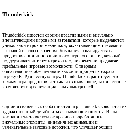
Thunderkick
Thunderkick известен своими креативными и визуально
впечатляющими игровыми автоматами, которые выделяются
уникальной игровой механикой, захватывающими темами и
графикой высшего качества. Компания фокусируется на
предоставлении инновационного игрового опыта, который
поддерживает интерес игроков и одновременно предлагает
прибыльные игровые возможности. С твердым
обязательством обеспечивать высокий процент возврата
игроку (RTP) и честную игру, Thunderkick гарантирует, что
каждая игра предоставляет как захватывающие, так и честные
возможности для потенциальных выигрышей.
Одной из ключевых особенностей игр Thunderkick является их
художественный дизайн и захватывающие сюжеты. Игры
компании часто включают красиво проработанные
визуальные элементы, динамичные анимации и
увлекательные звуковые дорожки, что улучшает общий