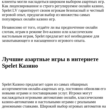
клиенты могли насладиться широким выбором азартных игр.
Как лицензированное и строго регулируемое онлайн казино,
Spelet LV гарантирует своим игрокам безопасный и честный
игровой опыт, предлагая выбор из множества самых
популярных онлайн казино игр.
Независимо от того, отдаёте ли вы предпочтение онлайн
слотам, играм в режиме live-казино или классическим
настольным играм, Spelet предлагает всё необходимое для
захватывающего и насыщенного игрового опыта.
Лучшие азартные игры в интернете
Spelet Казино
Spelet Казино предлагает один из самых обширных
ассортиментом онлайн-азартных игр, постоянно обновляя его
новыми играми и поставщиками услуг. Игроки могут
наслаждаться игровыми автоматами онлайн, классическими
казино-автоматами и настольными играми с реальными
денежными ставками. Широкий выбор игровых автоматов на