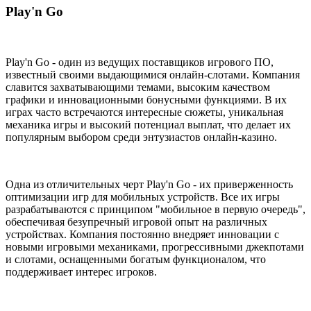
Play'n Go
Play'n Go - один из ведущих поставщиков игрового ПО,
известный своими выдающимися онлайн-слотами. Компания
славится захватывающими темами, высоким качеством
графики и инновационными бонусными функциями. В их
играх часто встречаются интересные сюжеты, уникальная
механика игры и высокий потенциал выплат, что делает их
популярным выбором среди энтузиастов онлайн-казино.
Одна из отличительных черт Play'n Go - их приверженность
оптимизации игр для мобильных устройств. Все их игры
разрабатываются с принципом "мобильное в первую очередь",
обеспечивая безупречный игровой опыт на различных
устройствах. Компания постоянно внедряет инновации с
новыми игровыми механиками, прогрессивными джекпотами
и слотами, оснащенными богатым функционалом, что
поддерживает интерес игроков.