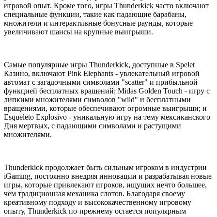
игровой опыт. Кроме того, игры Thunderkick часто включают
специальные функции, такие как падающие барабаны,
множители и интерактивные бонусные раунды, которые
увеличивают шансы на крупные выигрыши.
Самые популярные игры Thunderkick, доступные в Spelet
Казино, включают Pink Elephants - увлекательный игровой
автомат с загадочными символами "scatter" и прибыльной
функцией бесплатных вращений; Midas Golden Touch - игру с
липкими множителями символов "wild" и бесплатными
вращениями, которые обеспечивают огромные выигрыши; и
Esqueleto Explosivo - уникальную игру на тему мексиканского
Дня мертвых, с падающими символами и растущими
множителями.
Thunderkick продолжает быть сильным игроком в индустрии
iGaming, постоянно внедряя инновации и разрабатывая новые
игры, которые привлекают игроков, ищущих нечто большее,
чем традиционная механика слотов. Благодаря своему
креативному подходу и высококачественному игровому
опыту, Thunderkick по-прежнему остается популярным