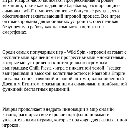
Игры Platipus часто включают прогрессивные игровые
механики, такие как падающие барабаны, расширяющиеся
символы "wild" и многоуровневые бонусные раунды, что
обеспечивает захватывающий игровой процесс. Все игры
оптимизированы для мобильных устройств, обеспечивая
безупречную работу как на компьютерах, так и на
смартфонах.
Среди самых популярных игр - Wild Spin - игровой автомат с
бесплатными вращениями и прогрессивными множителями,
которые могут привести к потенциально огромным
выигрышам; Chilli Fiesta - игра с пикантной темой, "scatter"
выигрышами и высокой волатильностью; и Pharaoh’s Empire -
визуально впечатляющий игровой автомат, вдохновленный
Древним Египтом, с засыпанными символами и прибыльной
функцией бесплатных вращений.
Platipus продолжает внедрять инновации в мир онлайн-
казино, расширяя свое игровое портфолио новыми и
увлекательными играми, которые подходят для разных типов
игроков.