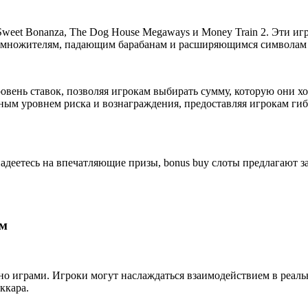
Sweet Bonanza, The Dog House Megaways и Money Train 2. Эти и
 множителям, падающим барабанам и расширяющимся символам 
ровень ставок, позволяя игрокам выбирать сумму, которую они 
зным уровнем риска и вознаграждения, предоставляя игрокам гиб
адеетесь на впечатляющие призы, bonus buy слоты предлагают 
ом
ино играми. Игроки могут наслаждаться взаимодействием в реал
ккара.