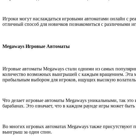
Игроки могут наслаждаться игровыми автоматами онлайн с реа
отличный способ для новичков познакомиться с различными игр
Megaways Игровые Автоматы
Игровые автоматы Megaways стали одними из самых популярны
количество возможных выигрышей с каждым вращением. Эта 
прибыльным выбором для игроков, ищущих высокую волатиль
Что делает игровые автоматы Megaways уникальными, так это
барабанах. Это означает, что в каждом раунде игры может бы
Во многих игровых автоматах Megaways также присутствуют п
выигрыш за один спин.