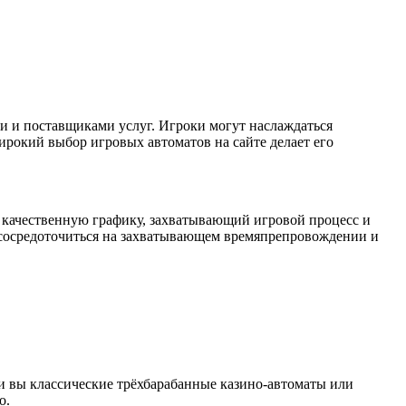
и и поставщиками услуг. Игроки могут наслаждаться
рокий выбор игровых автоматов на сайте делает его
т качественную графику, захватывающий игровой процесс и
я сосредоточиться на захватывающем времяпрепровождении и
ли вы классические трёхбарабанные казино-автоматы или
о.