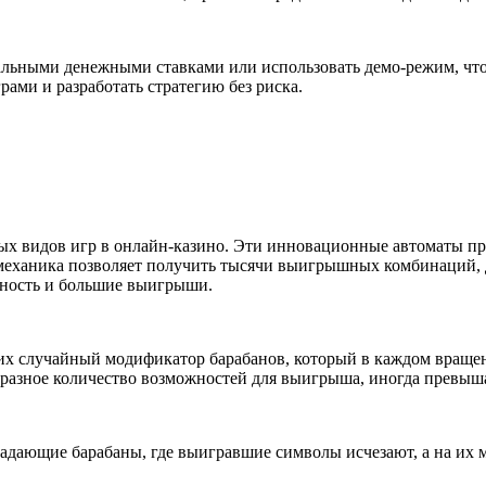
льными денежными ставками или использовать демо-режим, чтоб
ами и разработать стратегию без риска.
х видов игр в онлайн-казино. Эти инновационные автоматы пре
механика позволяет получить тысячи выигрышных комбинаций,
ность и большие выигрыши.
 их случайный модификатор барабанов, который в каждом враще
ть разное количество возможностей для выигрыша, иногда прев
адающие барабаны, где выигравшие символы исчезают, а на их 