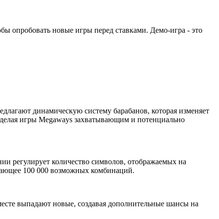
ы опробовать новые игры перед ставками. Демо-игра - это
длагают динамическую систему барабанов, которая изменяет
 делая игры Megaways захватывающим и потенциально
нии регулирует количество символов, отображаемых на
ышающее 100 000 возможных комбинаций.
месте выпадают новые, создавая дополнительные шансы на