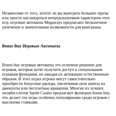
Независимо от того, хотите ли вы выиграть большие призы
или просто наслаждаться непредсказуемым характером этих
игр, игровые автоматы Megaways предлагают бесконечное
увлечение и значительные возможности для выигрыша.
Bonus Buy Игровые Автоматы
Bonus buy игровые автоматы это отличное решение для
игроков, которые хотят получить доступ к специальным
игровым функциям, не ожидая их активации естественным
образом. В этих играх игроки могут самостоятельно
приобрести бонусные раунды, увеличивая свои шансы на
джекпоты или бесплатные вращения. Многие из лучших
онлайн-слотов Spelet Casino предлагают функцию bonus buy,
что делает эти игры особенно популярными среди игроков с
высокими ставками.