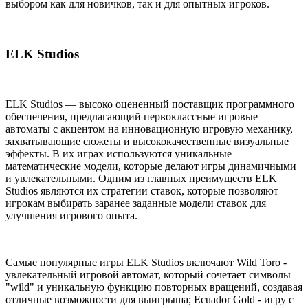
выбором как для новичков, так и для опытных игроков.
ELK Studios
ELK Studios — высоко оцененный поставщик программного
обеспечения, предлагающий первоклассные игровые
автоматы с акцентом на инновационную игровую механику,
захватывающие сюжеты и высококачественные визуальные
эффекты. В их играх используются уникальные
математические модели, которые делают игры динамичными
и увлекательными. Одним из главных преимуществ ELK
Studios являются их стратегии ставок, которые позволяют
игрокам выбирать заранее заданные модели ставок для
улучшения игрового опыта.
Самые популярные игры ELK Studios включают Wild Toro -
увлекательный игровой автомат, который сочетает символы
"wild" и уникальную функцию повторных вращений, создавая
отличные возможности для выигрыша; Ecuador Gold - игру с