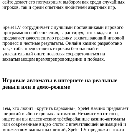
сайте делает его популярным выбором как среди случайных
игроков, так и среди опытных любителей азартных игр.
Spelet LV сотрудничает с лучшими поставщиками игрового
программного обеспечения, гарантируя, что каждая игра
предлагает качественную графику, захватывающий игровой
процесс и честные результаты. Онлайн казино разработано
так, чтобы предоставить игрокам безопасный и
увлекательный опыт, позволяя сосредоточиться на
захватывающем времяпрепровождении и победах.
Игровые автоматы в интернете на реальные
деньги или в демо-режиме
Тем, кто любит «крутить барабаны», Spelet Казино предлагает
широкий выбор игровых автоматов. Независимо от того,
ищете ли вы классические трёхбарабанные казино-автоматы
или современные видео-слоты с впечатляющей анимацией и
множеством выплатных линий, Spelet LV предложит что-то