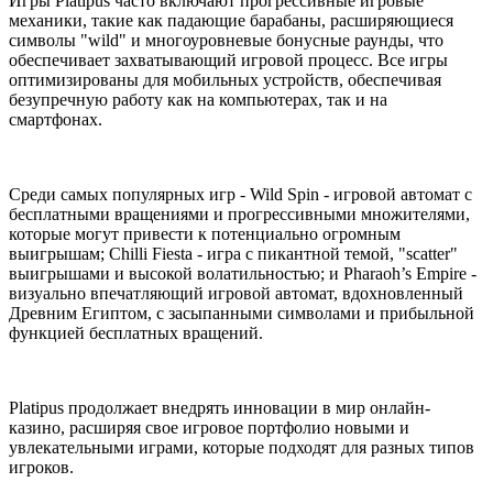
Игры Platipus часто включают прогрессивные игровые
механики, такие как падающие барабаны, расширяющиеся
символы "wild" и многоуровневые бонусные раунды, что
обеспечивает захватывающий игровой процесс. Все игры
оптимизированы для мобильных устройств, обеспечивая
безупречную работу как на компьютерах, так и на
смартфонах.
Среди самых популярных игр - Wild Spin - игровой автомат с
бесплатными вращениями и прогрессивными множителями,
которые могут привести к потенциально огромным
выигрышам; Chilli Fiesta - игра с пикантной темой, "scatter"
выигрышами и высокой волатильностью; и Pharaoh’s Empire -
визуально впечатляющий игровой автомат, вдохновленный
Древним Египтом, с засыпанными символами и прибыльной
функцией бесплатных вращений.
Platipus продолжает внедрять инновации в мир онлайн-
казино, расширяя свое игровое портфолио новыми и
увлекательными играми, которые подходят для разных типов
игроков.