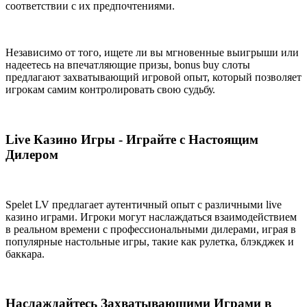
соответствии с их предпочтениями.
Независимо от того, ищете ли вы мгновенные выигрыши или
надеетесь на впечатляющие призы, bonus buy слоты
предлагают захватывающий игровой опыт, который позволяет
игрокам самим контролировать свою судьбу.
Live Казино Игры - Играйте с Настоящим
Дилером
Spelet LV предлагает аутентичный опыт с различными live
казино играми. Игроки могут наслаждаться взаимодействием
в реальном времени с профессиональными дилерами, играя в
популярные настольные игры, такие как рулетка, блэкджек и
баккара.
Наслаждайтесь Захватывающими Играми в