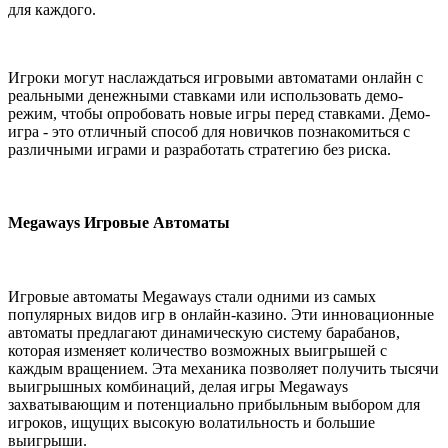
для каждого.
Игроки могут наслаждаться игровыми автоматами онлайн с
реальными денежными ставками или использовать демо-
режим, чтобы опробовать новые игры перед ставками. Демо-
игра - это отличный способ для новичков познакомиться с
различными играми и разработать стратегию без риска.
Megaways Игровые Автоматы
Игровые автоматы Megaways стали одними из самых
популярных видов игр в онлайн-казино. Эти инновационные
автоматы предлагают динамическую систему барабанов,
которая изменяет количество возможных выигрышей с
каждым вращением. Эта механика позволяет получить тысячи
выигрышных комбинаций, делая игры Megaways
захватывающим и потенциально прибыльным выбором для
игроков, ищущих высокую волатильность и большие
выигрыши.