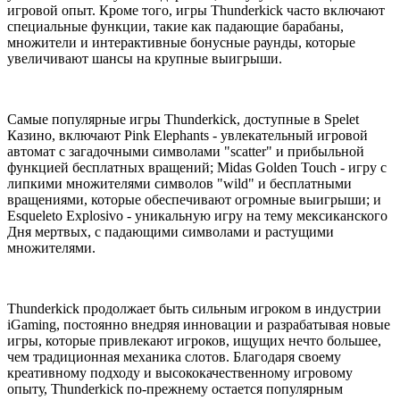
игровой опыт. Кроме того, игры Thunderkick часто включают
специальные функции, такие как падающие барабаны,
множители и интерактивные бонусные раунды, которые
увеличивают шансы на крупные выигрыши.
Самые популярные игры Thunderkick, доступные в Spelet
Казино, включают Pink Elephants - увлекательный игровой
автомат с загадочными символами "scatter" и прибыльной
функцией бесплатных вращений; Midas Golden Touch - игру с
липкими множителями символов "wild" и бесплатными
вращениями, которые обеспечивают огромные выигрыши; и
Esqueleto Explosivo - уникальную игру на тему мексиканского
Дня мертвых, с падающими символами и растущими
множителями.
Thunderkick продолжает быть сильным игроком в индустрии
iGaming, постоянно внедряя инновации и разрабатывая новые
игры, которые привлекают игроков, ищущих нечто большее,
чем традиционная механика слотов. Благодаря своему
креативному подходу и высококачественному игровому
опыту, Thunderkick по-прежнему остается популярным