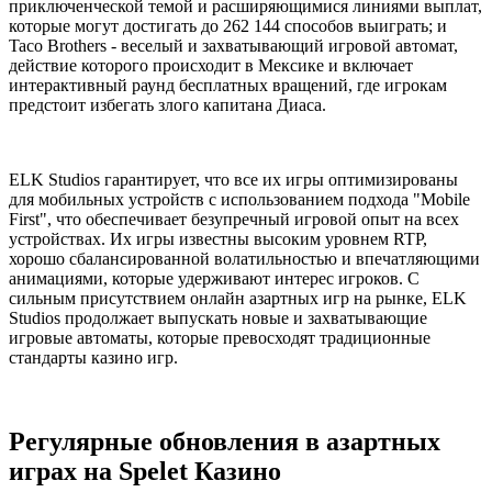
приключенческой темой и расширяющимися линиями выплат,
которые могут достигать до 262 144 способов выиграть; и
Taco Brothers - веселый и захватывающий игровой автомат,
действие которого происходит в Мексике и включает
интерактивный раунд бесплатных вращений, где игрокам
предстоит избегать злого капитана Диаса.
ELK Studios гарантирует, что все их игры оптимизированы
для мобильных устройств с использованием подхода "Mobile
First", что обеспечивает безупречный игровой опыт на всех
устройствах. Их игры известны высоким уровнем RTP,
хорошо сбалансированной волатильностью и впечатляющими
анимациями, которые удерживают интерес игроков. С
сильным присутствием онлайн азартных игр на рынке, ELK
Studios продолжает выпускать новые и захватывающие
игровые автоматы, которые превосходят традиционные
стандарты казино игр.
Регулярные обновления в азартных
играх на Spelet Казино