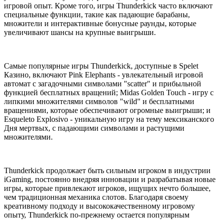
игровой опыт. Кроме того, игры Thunderkick часто включают
специальные функции, такие как падающие барабаны,
множители и интерактивные бонусные раунды, которые
увеличивают шансы на крупные выигрыши.
Самые популярные игры Thunderkick, доступные в Spelet
Казино, включают Pink Elephants - увлекательный игровой
автомат с загадочными символами "scatter" и прибыльной
функцией бесплатных вращений; Midas Golden Touch - игру с
липкими множителями символов "wild" и бесплатными
вращениями, которые обеспечивают огромные выигрыши; и
Esqueleto Explosivo - уникальную игру на тему мексиканского
Дня мертвых, с падающими символами и растущими
множителями.
Thunderkick продолжает быть сильным игроком в индустрии
iGaming, постоянно внедряя инновации и разрабатывая новые
игры, которые привлекают игроков, ищущих нечто большее,
чем традиционная механика слотов. Благодаря своему
креативному подходу и высококачественному игровому
опыту, Thunderkick по-прежнему остается популярным