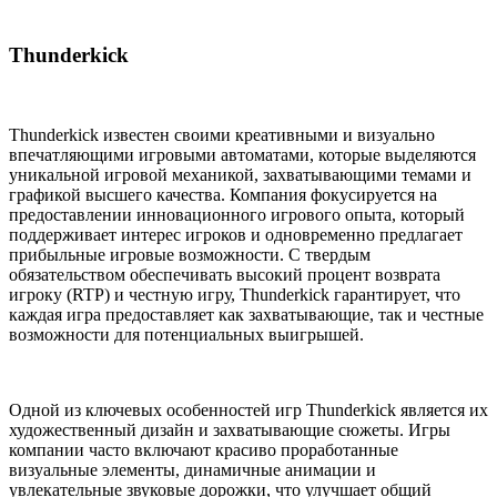
Thunderkick
Thunderkick известен своими креативными и визуально
впечатляющими игровыми автоматами, которые выделяются
уникальной игровой механикой, захватывающими темами и
графикой высшего качества. Компания фокусируется на
предоставлении инновационного игрового опыта, который
поддерживает интерес игроков и одновременно предлагает
прибыльные игровые возможности. С твердым
обязательством обеспечивать высокий процент возврата
игроку (RTP) и честную игру, Thunderkick гарантирует, что
каждая игра предоставляет как захватывающие, так и честные
возможности для потенциальных выигрышей.
Одной из ключевых особенностей игр Thunderkick является их
художественный дизайн и захватывающие сюжеты. Игры
компании часто включают красиво проработанные
визуальные элементы, динамичные анимации и
увлекательные звуковые дорожки, что улучшает общий