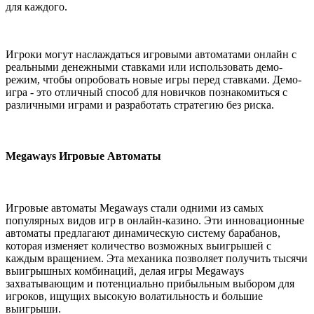
для каждого.
Игроки могут наслаждаться игровыми автоматами онлайн с
реальными денежными ставками или использовать демо-
режим, чтобы опробовать новые игры перед ставками. Демо-
игра - это отличный способ для новичков познакомиться с
различными играми и разработать стратегию без риска.
Megaways Игровые Автоматы
Игровые автоматы Megaways стали одними из самых
популярных видов игр в онлайн-казино. Эти инновационные
автоматы предлагают динамическую систему барабанов,
которая изменяет количество возможных выигрышей с
каждым вращением. Эта механика позволяет получить тысячи
выигрышных комбинаций, делая игры Megaways
захватывающим и потенциально прибыльным выбором для
игроков, ищущих высокую волатильность и большие
выигрыши.