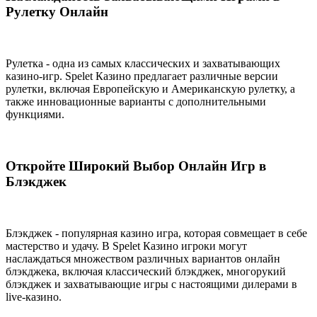
Рулетку Онлайн
Рулетка - одна из самых классических и захватывающих
казино-игр. Spelet Казино предлагает различные версии
рулетки, включая Европейскую и Американскую рулетку, а
также инновационные варианты с дополнительными
функциями.
Откройте Широкий Выбор Онлайн Игр в
Блэкджек
Блэкджек - популярная казино игра, которая совмещает в себе
мастерство и удачу. В Spelet Казино игроки могут
наслаждаться множеством различных вариантов онлайн
блэкджека, включая классический блэкджек, многорукий
блэкджек и захватывающие игры с настоящими дилерами в
live-казино.