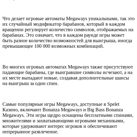
Что делает игровые автоматы Megaways уникальными, так это
их случайный модификатор барабанов, который в каждом
вращении регулирует количество символов, отображаемых на
барабанах. Это означает, что в каждом раунде игры может
быть разное количество возможностей для выигрыша, иногда
превышающее 100 000 возможных комбинаций.
Во многих игровых автоматах Megaways также присутствуют
падающие барабаны, где выигравшие символы исчезают, а на
их месте выпадают новые, создавая дополнительные шансы
на выигрыш за один спин.
Самые популярные игры Megaways, доступные в Spelet
Казино, включают Bonanza Megaways и Big Bass Bonanza
Megaways. Эти игры щедро оснащены бесплатными спинами,
множителями и захватывающими игровыми механиками,
которые удерживают интерес игроков и обеспечивают
непрерывное развлечение.