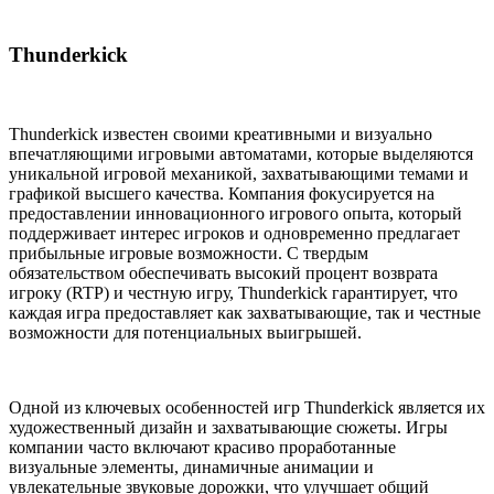
Thunderkick
Thunderkick известен своими креативными и визуально
впечатляющими игровыми автоматами, которые выделяются
уникальной игровой механикой, захватывающими темами и
графикой высшего качества. Компания фокусируется на
предоставлении инновационного игрового опыта, который
поддерживает интерес игроков и одновременно предлагает
прибыльные игровые возможности. С твердым
обязательством обеспечивать высокий процент возврата
игроку (RTP) и честную игру, Thunderkick гарантирует, что
каждая игра предоставляет как захватывающие, так и честные
возможности для потенциальных выигрышей.
Одной из ключевых особенностей игр Thunderkick является их
художественный дизайн и захватывающие сюжеты. Игры
компании часто включают красиво проработанные
визуальные элементы, динамичные анимации и
увлекательные звуковые дорожки, что улучшает общий