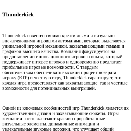
Thunderkick
Thunderkick известен своими креативными и визуально
впечатляющими игровыми автоматами, которые выделяются
уникальной игровой механикой, захватывающими темами и
графикой высшего качества. Компания фокусируется на
предоставлении инновационного игрового опыта, который
поддерживает интерес игроков и одновременно предлагает
прибыльные игровые возможности. С твердым
обязательством обеспечивать высокий процент возврата
игроку (RTP) и честную игру, Thunderkick гарантирует, что
каждая игра предоставляет как захватывающие, так и честные
возможности для потенциальных выигрышей.
Одной из ключевых особенностей игр Thunderkick является их
художественный дизайн и захватывающие сюжеты. Игры
компании часто включают красиво проработанные
визуальные элементы, динамичные анимации и
увлекательные звуковые дорожки, что улучшает общий