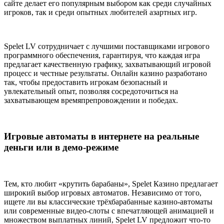
сайте делает его популярным выбором как среди случайных
игроков, так и среди опытных любителей азартных игр.
Spelet LV сотрудничает с лучшими поставщиками игрового
программного обеспечения, гарантируя, что каждая игра
предлагает качественную графику, захватывающий игровой
процесс и честные результаты. Онлайн казино разработано
так, чтобы предоставить игрокам безопасный и
увлекательный опыт, позволяя сосредоточиться на
захватывающем времяпрепровождении и победах.
Игровые автоматы в интернете на реальные
деньги или в демо-режиме
Тем, кто любит «крутить барабаны», Spelet Казино предлагает
широкий выбор игровых автоматов. Независимо от того,
ищете ли вы классические трёхбарабанные казино-автоматы
или современные видео-слоты с впечатляющей анимацией и
множеством выплатных линий, Spelet LV предложит что-то