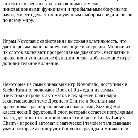
автоматы известны захватывающими темами,
инновационными функциями и прибыльными бонусными
раундами, что делает их популярным выбором среди игроков
по всему миру.
Играм Novomatic свойственна высокая волатильность, что
дает игрокам шанс на впечатляющие выигрыши. Многие из
их слотов включают прогрессивные джекпоты, бесплатные
вращения и уникальные функции риска, добавляющие игре
дополнительное волнение.
Некоторые из самых знаковых игр Novomatic, доступных в
Spelet Казино, включают Book of Ra - один из самых
известных игровых автоматов всех времен благодаря
захватывающей теме Древнего Египта и бесплатным
вращениям с расширяющимися символами; Sizzling Hot -
классический фруктовый слот, который остается популярным
благодаря простоте и прибыльности игры; и Lucky Lady’s
Charm - игровой автомат с магической темой и талисманами
удачи, которые активируют бонусные раунды и множители.