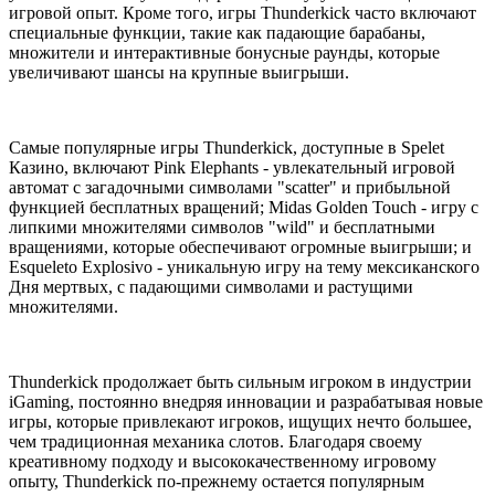
игровой опыт. Кроме того, игры Thunderkick часто включают
специальные функции, такие как падающие барабаны,
множители и интерактивные бонусные раунды, которые
увеличивают шансы на крупные выигрыши.
Самые популярные игры Thunderkick, доступные в Spelet
Казино, включают Pink Elephants - увлекательный игровой
автомат с загадочными символами "scatter" и прибыльной
функцией бесплатных вращений; Midas Golden Touch - игру с
липкими множителями символов "wild" и бесплатными
вращениями, которые обеспечивают огромные выигрыши; и
Esqueleto Explosivo - уникальную игру на тему мексиканского
Дня мертвых, с падающими символами и растущими
множителями.
Thunderkick продолжает быть сильным игроком в индустрии
iGaming, постоянно внедряя инновации и разрабатывая новые
игры, которые привлекают игроков, ищущих нечто большее,
чем традиционная механика слотов. Благодаря своему
креативному подходу и высококачественному игровому
опыту, Thunderkick по-прежнему остается популярным