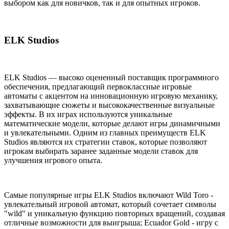
выбором как для новичков, так и для опытных игроков.
ELK Studios
ELK Studios — высоко оцененный поставщик программного
обеспечения, предлагающий первоклассные игровые
автоматы с акцентом на инновационную игровую механику,
захватывающие сюжеты и высококачественные визуальные
эффекты. В их играх используются уникальные
математические модели, которые делают игры динамичными
и увлекательными. Одним из главных преимуществ ELK
Studios являются их стратегии ставок, которые позволяют
игрокам выбирать заранее заданные модели ставок для
улучшения игрового опыта.
Самые популярные игры ELK Studios включают Wild Toro -
увлекательный игровой автомат, который сочетает символы
"wild" и уникальную функцию повторных вращений, создавая
отличные возможности для выигрыша; Ecuador Gold - игру с