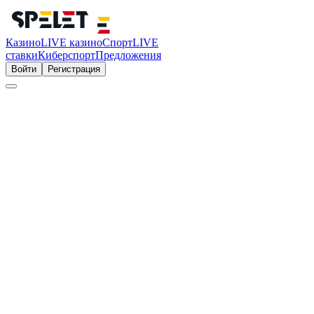
Казино
LIVE казино
Спорт
LIVE
ставки
Киберспорт
Предложения
Войти
Регистрация