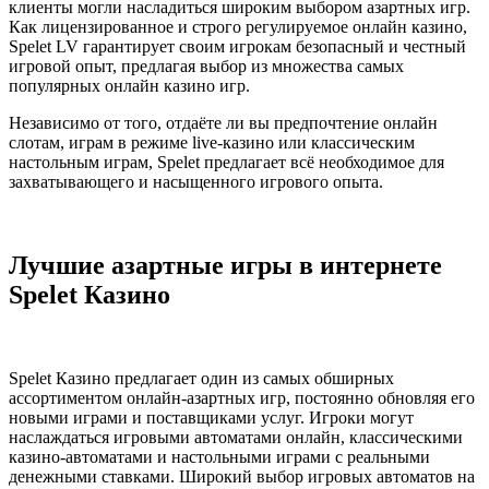
клиенты могли насладиться широким выбором азартных игр.
Как лицензированное и строго регулируемое онлайн казино,
Spelet LV гарантирует своим игрокам безопасный и честный
игровой опыт, предлагая выбор из множества самых
популярных онлайн казино игр.
Независимо от того, отдаёте ли вы предпочтение онлайн
слотам, играм в режиме live-казино или классическим
настольным играм, Spelet предлагает всё необходимое для
захватывающего и насыщенного игрового опыта.
Лучшие азартные игры в интернете
Spelet Казино
Spelet Казино предлагает один из самых обширных
ассортиментом онлайн-азартных игр, постоянно обновляя его
новыми играми и поставщиками услуг. Игроки могут
наслаждаться игровыми автоматами онлайн, классическими
казино-автоматами и настольными играми с реальными
денежными ставками. Широкий выбор игровых автоматов на