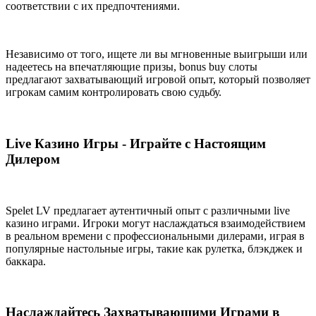
соответствии с их предпочтениями.
Независимо от того, ищете ли вы мгновенные выигрыши или
надеетесь на впечатляющие призы, bonus buy слоты
предлагают захватывающий игровой опыт, который позволяет
игрокам самим контролировать свою судьбу.
Live Казино Игры - Играйте с Настоящим
Дилером
Spelet LV предлагает аутентичный опыт с различными live
казино играми. Игроки могут наслаждаться взаимодействием
в реальном времени с профессиональными дилерами, играя в
популярные настольные игры, такие как рулетка, блэкджек и
баккара.
Наслаждайтесь Захватывающими Играми в