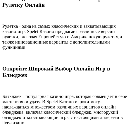
Рулетку Онлайн
Рулетка - одна из самых классических и захватывающих
казино-игр. Spelet Казино предлагает различные версии
рулетки, включая Европейскую и Американскую рулетку, а
также инновационные варианты с дополнительными
функциями.
Откройте Широкий Выбор Онлайн Игр в
Блэкджек
Блэкджек - популярная казино игра, которая совмещает в себе
мастерство и удачу. В Spelet Казино игроки могут
наслаждаться множеством различных вариантов онлайн
блэкджека, включая классический блэкджек, многорукий
блэкджек и захватывающие игры с настоящими дилерами в
live-казино.