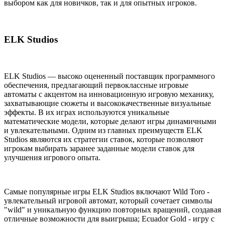
выбором как для новичков, так и для опытных игроков.
ELK Studios
ELK Studios — высоко оцененный поставщик программного
обеспечения, предлагающий первоклассные игровые
автоматы с акцентом на инновационную игровую механику,
захватывающие сюжеты и высококачественные визуальные
эффекты. В их играх используются уникальные
математические модели, которые делают игры динамичными
и увлекательными. Одним из главных преимуществ ELK
Studios являются их стратегии ставок, которые позволяют
игрокам выбирать заранее заданные модели ставок для
улучшения игрового опыта.
Самые популярные игры ELK Studios включают Wild Toro -
увлекательный игровой автомат, который сочетает символы
"wild" и уникальную функцию повторных вращений, создавая
отличные возможности для выигрыша; Ecuador Gold - игру с