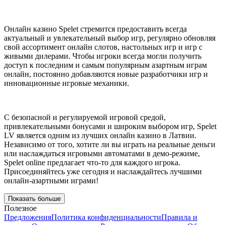
Онлайн казино Spelet стремится предоставить всегда
актуальный и увлекательный выбор игр, регулярно обновляя
свой ассортимент онлайн слотов, настольных игр и игр с
живыми дилерами. Чтобы игроки всегда могли получить
доступ к последним и самым популярным азартным играм
онлайн, постоянно добавляются новые разработчики игр и
инновационные игровые механики.
С безопасной и регулируемой игровой средой,
привлекательными бонусами и широким выбором игр, Spelet
LV является одним из лучших онлайн казино в Латвии.
Независимо от того, хотите ли вы играть на реальные деньги
или наслаждаться игровыми автоматами в демо-режиме,
Spelet online предлагает что-то для каждого игрока.
Присоединяйтесь уже сегодня и наслаждайтесь лучшими
онлайн-азартными играми!
Показать больше
Полезное
Предложения
Политика конфиденциальности
Правила и