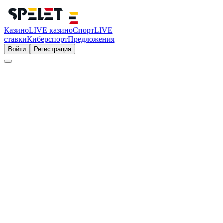
Казино
LIVE казино
Спорт
LIVE
ставки
Киберспорт
Предложения
Войти
Регистрация