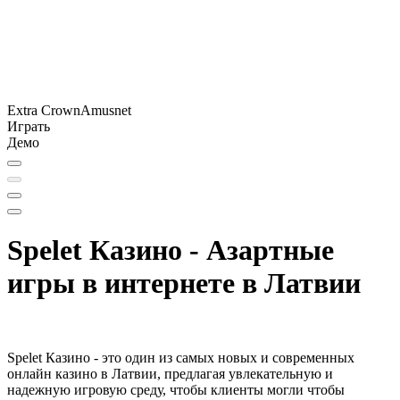
Extra Crown
Amusnet
Играть
Демо
Spelet Казино - Азартные
игры в интернете в Латвии
Spelet Казино - это один из самых новых и современных
онлайн казино в Латвии, предлагая увлекательную и
надежную игровую среду, чтобы клиенты могли чтобы