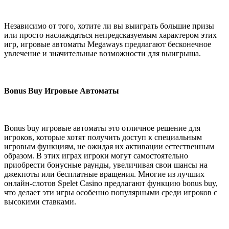
Независимо от того, хотите ли вы выиграть большие призы
или просто наслаждаться непредсказуемым характером этих
игр, игровые автоматы Megaways предлагают бесконечное
увлечение и значительные возможности для выигрыша.
Bonus Buy Игровые Автоматы
Bonus buy игровые автоматы это отличное решение для
игроков, которые хотят получить доступ к специальным
игровым функциям, не ожидая их активации естественным
образом. В этих играх игроки могут самостоятельно
приобрести бонусные раунды, увеличивая свои шансы на
джекпоты или бесплатные вращения. Многие из лучших
онлайн-слотов Spelet Casino предлагают функцию bonus buy,
что делает эти игры особенно популярными среди игроков с
высокими ставками.