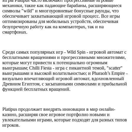
Игры Platipus часто включают прогрессивные игровые
механики, такие как падающие барабаны, расширяющиеся
символы "wild" и многоуровневые бонусные раунды, что
обеспечивает захватывающий игровой процесс. Все игры
оптимизированы для мобильных устройств, обеспечивая
безупречную работу как на компьютерах, так и на
смартфонах.
Среди самых популярных игр - Wild Spin - игровой автомат с
бесплатными вращениями и прогрессивными множителями,
которые могут привести к потенциально огромным
выигрышам; Chilli Fiesta - игра с пикантной темой, "scatter"
выигрышами и высокой волатильностью; и Pharaoh’s Empire -
визуально впечатляющий игровой автомат, вдохновленный
Древним Египтом, с засыпанными символами и прибыльной
функцией бесплатных вращений.
Platipus продолжает внедрять инновации в мир онлайн-
казино, расширяя свое игровое портфолио новыми и
увлекательными играми, которые подходят для разных типов
игроков.