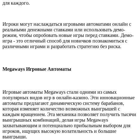
для каждого.
Игроки могут наслаждаться игровыми автоматами онлайн с
реальными денежными ставками или использовать демо-
режим, чтобы опробовать новые игры перед ставками. Демо-
игра - это отличный способ для новичков познакомиться с
различными играми и разработать стратегию без риска.
Megaways Игровые Автоматы
Игровые автоматы Megaways стали одними из самых
популярных видов игр в онлайн-казино. Эти инновационные
автоматы предлагают динамическую систему барабанов,
которая изменяет количество возможных выигрышей с
каждым вращением. Эта механика позволяет получить тысячи
выигрышных комбинаций, делая игры Megaways
захватывающим и потенциально прибыльным выбором для
игроков, ищущих высокую волатильность и большие
выигрыши.