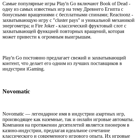
Самые популярные игры Play'n Go включают Book of Dead -
одну из самых известных игр на тему Древнего Египта с
бонусными вращениями с бесплатными спинами; Reactoonz -
захватывающую игру с "cluster pays" и уникальной механикой
энергометра; и Fire Joker - классический фруктовый слот с
захватывающей функцией повторных вращений, которая
может привести к огромным выигрышам.
Play'n Go постоянно предлагает свежий и захватывающий
контент, что делает его одним из лучших поставщиков в
индустрии iGaming.
Novomatic
Novomatic — легендарное имя в индустрии азартных игр,
производящее как наземные, так и онлайн игровые автоматы.
Компания на протяжении десятилетий является пионером в
казино-индустрии, предлагая идеальное сочетание
классического и современного игрового опыта. Их игровые