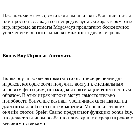
Независимо от того, хотите ли вы выиграть большие призы
или просто наслаждаться непредсказуемым характером этих
игр, игровые автоматы Megaways предлагают бесконечное
увлечение и значительные возможности для выигрыша.
Bonus Buy Игровые Автоматы
Bonus buy игровые автоматы это отличное решение для
игроков, которые хотят получить доступ к специальным
игровым функциям, не ожидая их активации естественным
образом. В этих играх игроки могут самостоятельно
приобрести бонусные раунды, увеличивая свои шансы на
джекпоты или бесплатные вращения. Многие из лучших
онлайн-слотов Spelet Casino предлагают функцию bonus buy,
что делает эти игры особенно популярными среди игроков с
высокими ставками.