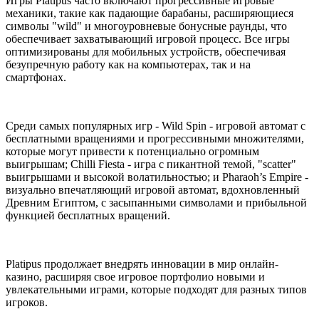
Игры Platipus часто включают прогрессивные игровые
механики, такие как падающие барабаны, расширяющиеся
символы "wild" и многоуровневые бонусные раунды, что
обеспечивает захватывающий игровой процесс. Все игры
оптимизированы для мобильных устройств, обеспечивая
безупречную работу как на компьютерах, так и на
смартфонах.
Среди самых популярных игр - Wild Spin - игровой автомат с
бесплатными вращениями и прогрессивными множителями,
которые могут привести к потенциально огромным
выигрышам; Chilli Fiesta - игра с пикантной темой, "scatter"
выигрышами и высокой волатильностью; и Pharaoh’s Empire -
визуально впечатляющий игровой автомат, вдохновленный
Древним Египтом, с засыпанными символами и прибыльной
функцией бесплатных вращений.
Platipus продолжает внедрять инновации в мир онлайн-
казино, расширяя свое игровое портфолио новыми и
увлекательными играми, которые подходят для разных типов
игроков.