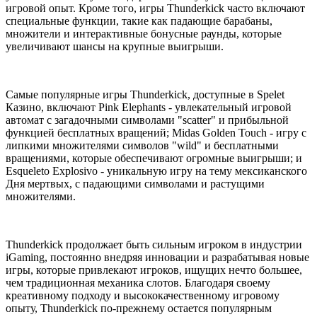
игровой опыт. Кроме того, игры Thunderkick часто включают
специальные функции, такие как падающие барабаны,
множители и интерактивные бонусные раунды, которые
увеличивают шансы на крупные выигрыши.
Самые популярные игры Thunderkick, доступные в Spelet
Казино, включают Pink Elephants - увлекательный игровой
автомат с загадочными символами "scatter" и прибыльной
функцией бесплатных вращений; Midas Golden Touch - игру с
липкими множителями символов "wild" и бесплатными
вращениями, которые обеспечивают огромные выигрыши; и
Esqueleto Explosivo - уникальную игру на тему мексиканского
Дня мертвых, с падающими символами и растущими
множителями.
Thunderkick продолжает быть сильным игроком в индустрии
iGaming, постоянно внедряя инновации и разрабатывая новые
игры, которые привлекают игроков, ищущих нечто большее,
чем традиционная механика слотов. Благодаря своему
креативному подходу и высококачественному игровому
опыту, Thunderkick по-прежнему остается популярным