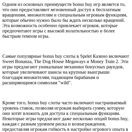
Одним из основных преимуществ bonus buy игр является то,
что они предоставляют мгновенный доступ к бесплатным
вращениям, множителям и специальным игровым функциям,
которые обычно нужно было бы ждать несколько вращений.
Эта возможность особенно привлекает игроков, которые
предпочитают игры с высокой волатильностью и более
быстрым темпом игры.
Самые популярные bonus buy слоты в Spelet Казино включают
Sweet Bonanza, The Dog House Megaways и Money Train 2. Эти
игры предлагают уникальные механики бонусных раундов,
которые увеличивают шансы на крупные выигрыши
благодаря множителям, падающим барабанам и
расширяющимся символам "wild".
Кроме того, bonus buy слоты часто включают настраиваемый
уровень ставок, позволяя игрокам выбирать сумму, которую
они хотят вложить для доступа к специальным функциям.
Некоторые игры предлагают даже несколько опций bonus buy,
каждая с разным уровнем риска и вознаграждения,
предоставляя игрокам гибкость в настройке игрового опыта в