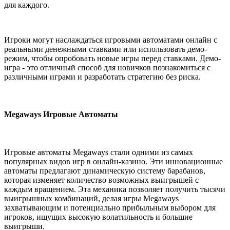
для каждого.
Игроки могут наслаждаться игровыми автоматами онлайн с
реальными денежными ставками или использовать демо-
режим, чтобы опробовать новые игры перед ставками. Демо-
игра - это отличный способ для новичков познакомиться с
различными играми и разработать стратегию без риска.
Megaways Игровые Автоматы
Игровые автоматы Megaways стали одними из самых
популярных видов игр в онлайн-казино. Эти инновационные
автоматы предлагают динамическую систему барабанов,
которая изменяет количество возможных выигрышей с
каждым вращением. Эта механика позволяет получить тысячи
выигрышных комбинаций, делая игры Megaways
захватывающим и потенциально прибыльным выбором для
игроков, ищущих высокую волатильность и большие
выигрыши.