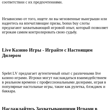
соответствии с их предпочтениями.
Независимо от того, ищете ли вы мгновенные выигрыши или
надеетесь на впечатляющие призы, bonus buy слоты
предлагают захватывающий игровой опыт, который позволяет
игрокам самим контролировать свою судьбу.
Live Казино Игры - Играйте с Настоящим
Дилером
Spelet LV предлагает аутентичный опыт с различными live
казино играми. Игроки могут наслаждаться взаимодействием
в реальном времени с профессиональными дилерами, играя в
популярные настольные игры, такие как рулетка, блэкджек и
баккара.
Наслаждайтесь Захватывающими Играми в