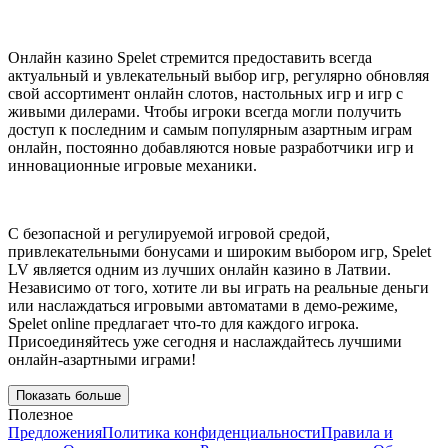
Онлайн казино Spelet стремится предоставить всегда
актуальный и увлекательный выбор игр, регулярно обновляя
свой ассортимент онлайн слотов, настольных игр и игр с
живыми дилерами. Чтобы игроки всегда могли получить
доступ к последним и самым популярным азартным играм
онлайн, постоянно добавляются новые разработчики игр и
инновационные игровые механики.
С безопасной и регулируемой игровой средой,
привлекательными бонусами и широким выбором игр, Spelet
LV является одним из лучших онлайн казино в Латвии.
Независимо от того, хотите ли вы играть на реальные деньги
или наслаждаться игровыми автоматами в демо-режиме,
Spelet online предлагает что-то для каждого игрока.
Присоединяйтесь уже сегодня и наслаждайтесь лучшими
онлайн-азартными играми!
Показать больше
Полезное
Предложения
Политика конфиденциальности
Правила и