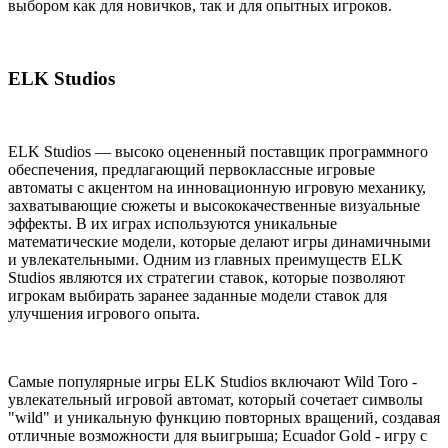
выбором как для новичков, так и для опытных игроков.
ELK Studios
ELK Studios — высоко оцененный поставщик программного
обеспечения, предлагающий первоклассные игровые
автоматы с акцентом на инновационную игровую механику,
захватывающие сюжеты и высококачественные визуальные
эффекты. В их играх используются уникальные
математические модели, которые делают игры динамичными
и увлекательными. Одним из главных преимуществ ELK
Studios являются их стратегии ставок, которые позволяют
игрокам выбирать заранее заданные модели ставок для
улучшения игрового опыта.
Самые популярные игры ELK Studios включают Wild Toro -
увлекательный игровой автомат, который сочетает символы
"wild" и уникальную функцию повторных вращений, создавая
отличные возможности для выигрыша; Ecuador Gold - игру с