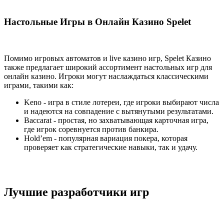
Настольные Игры в Онлайн Казино Spelet
Помимо игровых автоматов и live казино игр, Spelet Казино
также предлагает широкий ассортимент настольных игр для
онлайн казино. Игроки могут наслаждаться классическими
играми, такими как:
Keno - игра в стиле лотереи, где игроки выбирают числа
и надеются на совпадение с вытянутыми результатами.
Baccarat - простая, но захватывающая карточная игра,
где игрок соревнуется против банкира.
Hold’em - популярная вариация покера, которая
проверяет как стратегические навыки, так и удачу.
Лучшие разработчики игр