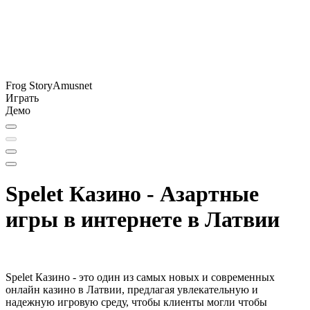
Frog Story
Amusnet
Играть
Демо
Spelet Казино - Азартные
игры в интернете в Латвии
Spelet Казино - это один из самых новых и современных
онлайн казино в Латвии, предлагая увлекательную и
надежную игровую среду, чтобы клиенты могли чтобы