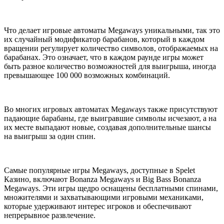
Что делает игровые автоматы Megaways уникальными, так это
их случайный модификатор барабанов, который в каждом
вращении регулирует количество символов, отображаемых на
барабанах. Это означает, что в каждом раунде игры может
быть разное количество возможностей для выигрыша, иногда
превышающее 100 000 возможных комбинаций.
Во многих игровых автоматах Megaways также присутствуют
падающие барабаны, где выигравшие символы исчезают, а на
их месте выпадают новые, создавая дополнительные шансы
на выигрыш за один спин.
Самые популярные игры Megaways, доступные в Spelet
Казино, включают Bonanza Megaways и Big Bass Bonanza
Megaways. Эти игры щедро оснащены бесплатными спинами,
множителями и захватывающими игровыми механиками,
которые удерживают интерес игроков и обеспечивают
непрерывное развлечение.