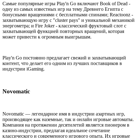
Самые популярные игры Play'n Go включают Book of Dead -
одну из самых известных игр на тему Древнего Египта с
бонусными вращениями с бесплатными спинами; Reactoonz -
захватывающую игру с "cluster pays" и уникальной механикой
энергометра; и Fire Joker - классический фруктовый слот с
захватывающей функцией повторных вращений, которая
может привести к огромным выигрышам.
Play'n Go постоянно предлагает свежий и захватывающий
контент, что делает его одним из лучших поставщиков в
индустрии iGaming.
Novomatic
Novomatic — легендарное имя в индустрии азартных игр,
производящее как наземные, так и онлайн игровые автоматы.
Компания на протяжении десятилетий является пионером в
казино-индустрии, предлагая идеальное сочетание
классического и современного игрового опыта. Их игровые