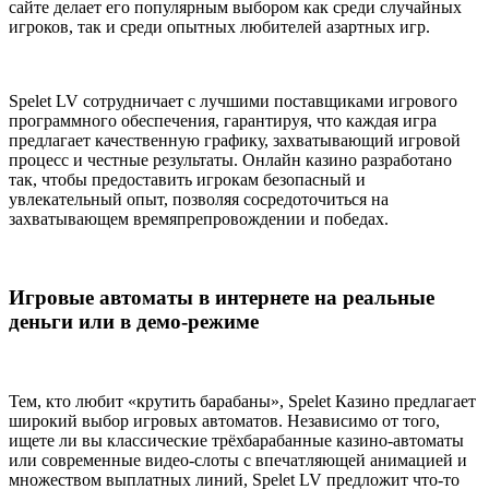
сайте делает его популярным выбором как среди случайных
игроков, так и среди опытных любителей азартных игр.
Spelet LV сотрудничает с лучшими поставщиками игрового
программного обеспечения, гарантируя, что каждая игра
предлагает качественную графику, захватывающий игровой
процесс и честные результаты. Онлайн казино разработано
так, чтобы предоставить игрокам безопасный и
увлекательный опыт, позволяя сосредоточиться на
захватывающем времяпрепровождении и победах.
Игровые автоматы в интернете на реальные
деньги или в демо-режиме
Тем, кто любит «крутить барабаны», Spelet Казино предлагает
широкий выбор игровых автоматов. Независимо от того,
ищете ли вы классические трёхбарабанные казино-автоматы
или современные видео-слоты с впечатляющей анимацией и
множеством выплатных линий, Spelet LV предложит что-то