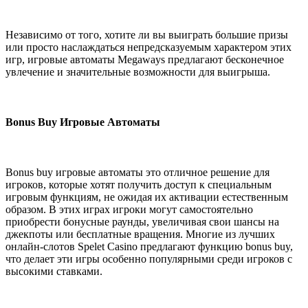
Независимо от того, хотите ли вы выиграть большие призы
или просто наслаждаться непредсказуемым характером этих
игр, игровые автоматы Megaways предлагают бесконечное
увлечение и значительные возможности для выигрыша.
Bonus Buy Игровые Автоматы
Bonus buy игровые автоматы это отличное решение для
игроков, которые хотят получить доступ к специальным
игровым функциям, не ожидая их активации естественным
образом. В этих играх игроки могут самостоятельно
приобрести бонусные раунды, увеличивая свои шансы на
джекпоты или бесплатные вращения. Многие из лучших
онлайн-слотов Spelet Casino предлагают функцию bonus buy,
что делает эти игры особенно популярными среди игроков с
высокими ставками.