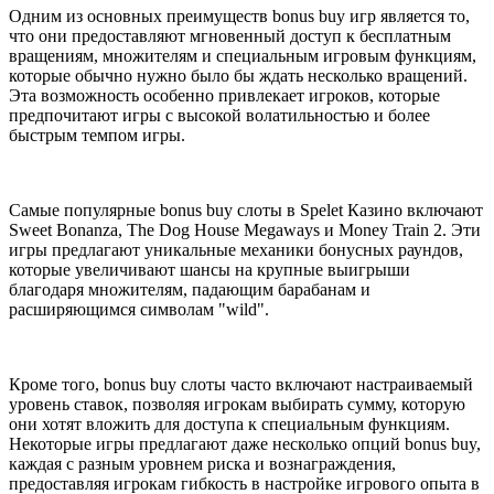
Одним из основных преимуществ bonus buy игр является то,
что они предоставляют мгновенный доступ к бесплатным
вращениям, множителям и специальным игровым функциям,
которые обычно нужно было бы ждать несколько вращений.
Эта возможность особенно привлекает игроков, которые
предпочитают игры с высокой волатильностью и более
быстрым темпом игры.
Самые популярные bonus buy слоты в Spelet Казино включают
Sweet Bonanza, The Dog House Megaways и Money Train 2. Эти
игры предлагают уникальные механики бонусных раундов,
которые увеличивают шансы на крупные выигрыши
благодаря множителям, падающим барабанам и
расширяющимся символам "wild".
Кроме того, bonus buy слоты часто включают настраиваемый
уровень ставок, позволяя игрокам выбирать сумму, которую
они хотят вложить для доступа к специальным функциям.
Некоторые игры предлагают даже несколько опций bonus buy,
каждая с разным уровнем риска и вознаграждения,
предоставляя игрокам гибкость в настройке игрового опыта в