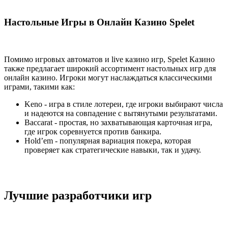
Настольные Игры в Онлайн Казино Spelet
Помимо игровых автоматов и live казино игр, Spelet Казино
также предлагает широкий ассортимент настольных игр для
онлайн казино. Игроки могут наслаждаться классическими
играми, такими как:
Keno - игра в стиле лотереи, где игроки выбирают числа
и надеются на совпадение с вытянутыми результатами.
Baccarat - простая, но захватывающая карточная игра,
где игрок соревнуется против банкира.
Hold’em - популярная вариация покера, которая
проверяет как стратегические навыки, так и удачу.
Лучшие разработчики игр