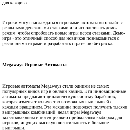
для каждого.
Игроки могут наслаждаться игровыми автоматами онлайн с
реальными денежными ставками или использовать демо-
режим, чтобы опробовать новые игры перед ставками. Демо-
игра - это отличный способ для новичков познакомиться с
различными играми и разработать стратегию без риска.
Megaways Игровые Автоматы
Игровые автоматы Megaways стали одними из самых
популярных видов игр в онлайн-казино. Эти инновационные
автоматы предлагают динамическую систему барабанов,
которая изменяет количество возможных выигрышей с
каждым вращением. Эта механика позволяет получить тысячи
выигрышных комбинаций, делая игры Megaways
захватывающим и потенциально прибыльным выбором для
игроков, ищущих высокую волатильность и большие
выигрыши.