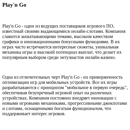
Play'n Go
Play'n Go - один из ведущих поставщиков игрового ПО,
известный своими выдающимися онлайн-слотами. Компания
славится захватывающими темами, высоким качеством
графики и инновационными бонусными функциями. В их
играх часто встречаются интересные сюжеты, уникальная
механика игры и высокий потенциал выплат, что делает их
популярным выбором среди энтузиастов онлайн-казино.
Одна из отличительных черт Play'n Go - их приверженность
оптимизации игр для мобильных устройств. Все их игры
разрабатываются с принципом "мобильное в первую очередь",
обеспечивая безупречный игровой опыт на различных
устройствах. Компания постоянно внедряет инновации с
новыми игровыми механиками, прогрессивными джекпотами
и слотами, оснащенными богатым функционалом, что
поддерживает интерес игроков.