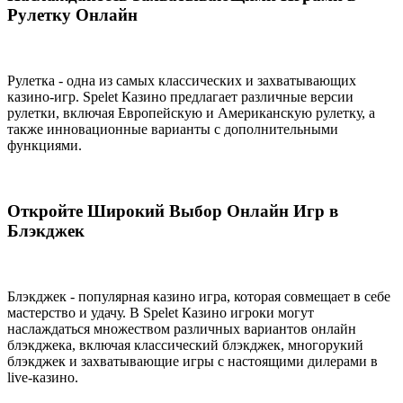
Рулетку Онлайн
Рулетка - одна из самых классических и захватывающих
казино-игр. Spelet Казино предлагает различные версии
рулетки, включая Европейскую и Американскую рулетку, а
также инновационные варианты с дополнительными
функциями.
Откройте Широкий Выбор Онлайн Игр в
Блэкджек
Блэкджек - популярная казино игра, которая совмещает в себе
мастерство и удачу. В Spelet Казино игроки могут
наслаждаться множеством различных вариантов онлайн
блэкджека, включая классический блэкджек, многорукий
блэкджек и захватывающие игры с настоящими дилерами в
live-казино.