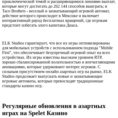
приключенческой темой и расширяющимися линиями выплат,
которые могут достигать до 262 144 способов выиграть; и
Taco Brothers - веселый и захватывающий игровой автомат,
действие которого происходит в Мексике и включает
интерактивный раунд бесплатных вращений, где игрокам
предстоит избегать злого капитана Диаса.
ELK Studios гарантирует, что все их игры оптимизированы
для мобильных устройств с использованием подхода "Mobile
First", что обеспечивает безупречный игровой опыт на всех
устройствах. Их игры известны высоким уровнем RTP,
хорошо сбалансированной волатильностью и впечатляющими
анимациями, которые удерживают интерес игроков. С
сильным присутствием онлайн азартных игр на рынке, ELK
Studios продолжает выпускать новые и захватывающие
игровые автоматы, которые превосходят традиционные
стандарты казино игр.
Регулярные обновления в азартных
играх на Spelet Казино