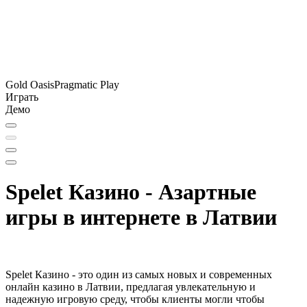
Gold Oasis
Pragmatic Play
Играть
Демо
Spelet Казино - Азартные
игры в интернете в Латвии
Spelet Казино - это один из самых новых и современных
онлайн казино в Латвии, предлагая увлекательную и
надежную игровую среду, чтобы клиенты могли чтобы