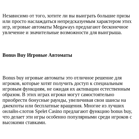
Независимо от того, хотите ли вы выиграть большие призы
или просто наслаждаться непредсказуемым характером этих
игр, игровые автоматы Megaways предлагают бесконечное
увлечение и значительные возможности для выигрыша.
Bonus Buy Игровые Автоматы
Bonus buy игровые автоматы это отличное решение для
игроков, которые хотят получить доступ к специальным
игровым функциям, не ожидая их активации естественным
образом. В этих играх игроки могут самостоятельно
приобрести бонусные раунды, увеличивая свои шансы на
джекпоты или бесплатные вращения. Многие из лучших
онлайн-слотов Spelet Casino предлагают функцию bonus buy,
что делает эти игры особенно популярными среди игроков с
высокими ставками.