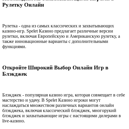
Рулетку Онлайн
Рулетка - одна из самых классических и захватывающих
казино-игр. Spelet Казино предлагает различные версии
рулетки, включая Европейскую и Американскую рулетку, а
также инновационные варианты с дополнительными
функциями.
Откройте Широкий Выбор Онлайн Игр в
Блэкджек
Блэкджек - популярная казино игра, которая совмещает в себе
мастерство и удачу. В Spelet Казино игроки могут
наслаждаться множеством различных вариантов онлайн
блэкджека, включая классический блэкджек, многорукий
блэкджек и захватывающие игры с настоящими дилерами в
live-казино.