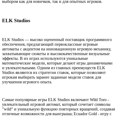
выбором как для новичков, так и для опытных игроков.
ELK Studios
ELK Studios — высоко оцененный поставщик программного
обеспечения, предлагающий первоклассные игровые
автоматы с акцентом на инновационную игровую механику,
захватывающие сюжеты и высококачественные визуальные
эффекты. В их играх используются уникальные
математические модели, которые делают игры динамичными
и увлекательными. Одним из главных преимуществ ELK
Studios являются их стратегии ставок, которые позволяют
игрокам выбирать заранее заданные модели ставок для
улучшения игрового опыта.
Самые популярные игры ELK Studios включают Wild Toro -
увлекательный игровой автомат, который сочетает символы
"wild" и уникальную функцию повторных вращений, создавая
отличные возможности для выигрыша; Ecuador Gold - игру с