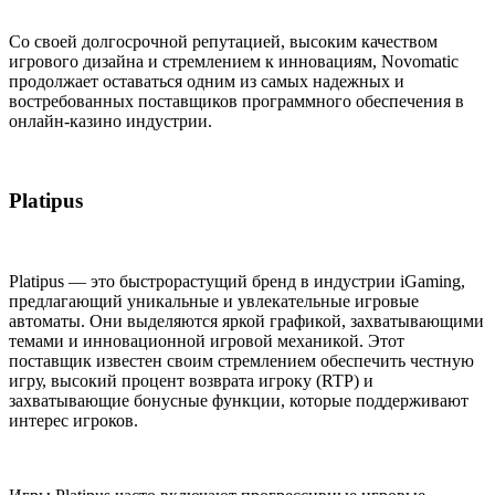
Со своей долгосрочной репутацией, высоким качеством
игрового дизайна и стремлением к инновациям, Novomatic
продолжает оставаться одним из самых надежных и
востребованных поставщиков программного обеспечения в
онлайн-казино индустрии.
Platipus
Platipus — это быстрорастущий бренд в индустрии iGaming,
предлагающий уникальные и увлекательные игровые
автоматы. Они выделяются яркой графикой, захватывающими
темами и инновационной игровой механикой. Этот
поставщик известен своим стремлением обеспечить честную
игру, высокий процент возврата игроку (RTP) и
захватывающие бонусные функции, которые поддерживают
интерес игроков.