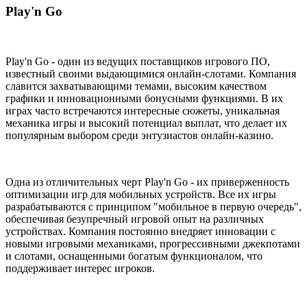
Play'n Go
Play'n Go - один из ведущих поставщиков игрового ПО,
известный своими выдающимися онлайн-слотами. Компания
славится захватывающими темами, высоким качеством
графики и инновационными бонусными функциями. В их
играх часто встречаются интересные сюжеты, уникальная
механика игры и высокий потенциал выплат, что делает их
популярным выбором среди энтузиастов онлайн-казино.
Одна из отличительных черт Play'n Go - их приверженность
оптимизации игр для мобильных устройств. Все их игры
разрабатываются с принципом "мобильное в первую очередь",
обеспечивая безупречный игровой опыт на различных
устройствах. Компания постоянно внедряет инновации с
новыми игровыми механиками, прогрессивными джекпотами
и слотами, оснащенными богатым функционалом, что
поддерживает интерес игроков.