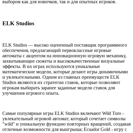
выбором как для новичков, так и для опытных игроков.
ELK Studios
ELK Studios — высоко оцененный поставщик программного
обеспечения, предлагающий первоклассные игровые
автоматы с акцентом на инновационную игровую механику,
захватывающие сюжеты и высококачественные визуальные
эффекты. В их играх используются уникальные
математические модели, которые делают игры динамичными
и увлекательными. Одним из главных преимуществ ELK
Studios являются их стратегии ставок, которые позволяют
игрокам выбирать заранее заданные модели ставок для
улучшения игрового опыта.
Самые популярные игры ELK Studios включают Wild Toro -
увлекательный игровой автомат, который сочетает символы
"wild" и уникальную функцию повторных вращений, создавая
отличные возможности для выигрыша; Ecuador Gold - игру с