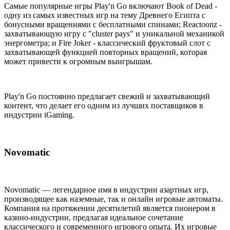
Самые популярные игры Play'n Go включают Book of Dead -
одну из самых известных игр на тему Древнего Египта с
бонусными вращениями с бесплатными спинами; Reactoonz -
захватывающую игру с "cluster pays" и уникальной механикой
энергометра; и Fire Joker - классический фруктовый слот с
захватывающей функцией повторных вращений, которая
может привести к огромным выигрышам.
Play'n Go постоянно предлагает свежий и захватывающий
контент, что делает его одним из лучших поставщиков в
индустрии iGaming.
Novomatic
Novomatic — легендарное имя в индустрии азартных игр,
производящее как наземные, так и онлайн игровые автоматы.
Компания на протяжении десятилетий является пионером в
казино-индустрии, предлагая идеальное сочетание
классического и современного игрового опыта. Их игровые