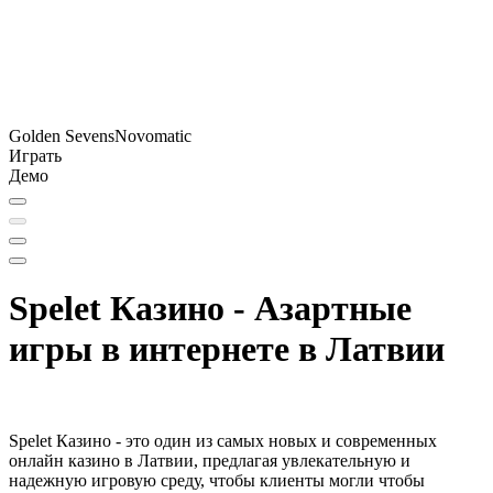
Golden Sevens
Novomatic
Играть
Демо
Spelet Казино - Азартные
игры в интернете в Латвии
Spelet Казино - это один из самых новых и современных
онлайн казино в Латвии, предлагая увлекательную и
надежную игровую среду, чтобы клиенты могли чтобы