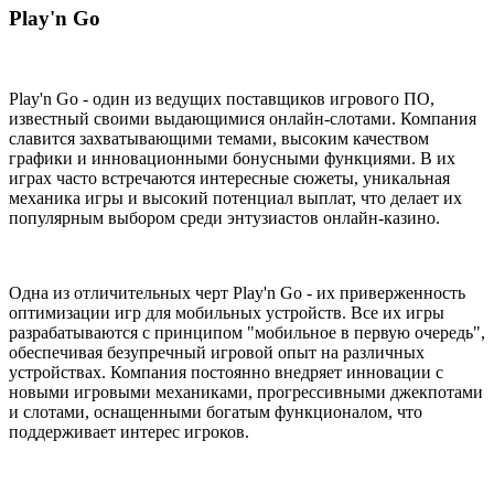
Play'n Go
Play'n Go - один из ведущих поставщиков игрового ПО,
известный своими выдающимися онлайн-слотами. Компания
славится захватывающими темами, высоким качеством
графики и инновационными бонусными функциями. В их
играх часто встречаются интересные сюжеты, уникальная
механика игры и высокий потенциал выплат, что делает их
популярным выбором среди энтузиастов онлайн-казино.
Одна из отличительных черт Play'n Go - их приверженность
оптимизации игр для мобильных устройств. Все их игры
разрабатываются с принципом "мобильное в первую очередь",
обеспечивая безупречный игровой опыт на различных
устройствах. Компания постоянно внедряет инновации с
новыми игровыми механиками, прогрессивными джекпотами
и слотами, оснащенными богатым функционалом, что
поддерживает интерес игроков.