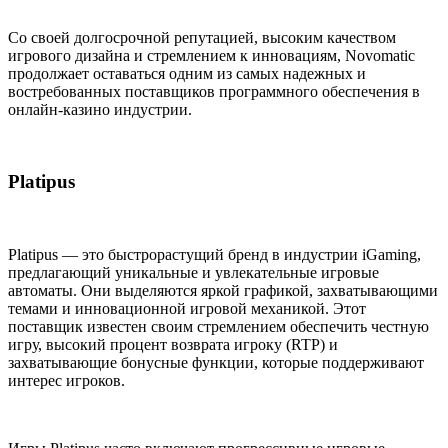
Со своей долгосрочной репутацией, высоким качеством
игрового дизайна и стремлением к инновациям, Novomatic
продолжает оставаться одним из самых надежных и
востребованных поставщиков программного обеспечения в
онлайн-казино индустрии.
Platipus
Platipus — это быстрорастущий бренд в индустрии iGaming,
предлагающий уникальные и увлекательные игровые
автоматы. Они выделяются яркой графикой, захватывающими
темами и инновационной игровой механикой. Этот
поставщик известен своим стремлением обеспечить честную
игру, высокий процент возврата игроку (RTP) и
захватывающие бонусные функции, которые поддерживают
интерес игроков.