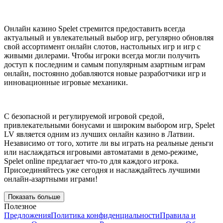
Онлайн казино Spelet стремится предоставить всегда
актуальный и увлекательный выбор игр, регулярно обновляя
свой ассортимент онлайн слотов, настольных игр и игр с
живыми дилерами. Чтобы игроки всегда могли получить
доступ к последним и самым популярным азартным играм
онлайн, постоянно добавляются новые разработчики игр и
инновационные игровые механики.
С безопасной и регулируемой игровой средой,
привлекательными бонусами и широким выбором игр, Spelet
LV является одним из лучших онлайн казино в Латвии.
Независимо от того, хотите ли вы играть на реальные деньги
или наслаждаться игровыми автоматами в демо-режиме,
Spelet online предлагает что-то для каждого игрока.
Присоединяйтесь уже сегодня и наслаждайтесь лучшими
онлайн-азартными играми!
Показать больше
Полезное
Предложения
Политика конфиденциальности
Правила и