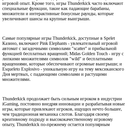
игровой опыт. Кроме того, игры Thunderkick часто включают
специальные функции, такие как падающие барабаны,
множители и интерактивные бонусные раунды, которые
увеличивают шансы на крупные выигрыши.
Самые популярные игры Thunderkick, доступные в Spelet
Казино, включают Pink Elephants - увлекательный игровой
автомат с загадочными символами "scatter" и прибыльной
функцией бесплатных вращений; Midas Golden Touch - игру с
липкими множителями символов "wild" и бесплатными
вращениями, которые обеспечивают огромные выигрыши; и
Esqueleto Explosivo - уникальную игру на тему мексиканского
Дня мертвых, с падающими символами и растущими
множителями.
Thunderkick продолжает быть сильным игроком в индустрии
iGaming, постоянно внедряя инновации и разрабатывая новые
игры, которые привлекают игроков, ищущих нечто большее,
чем традиционная механика слотов. Благодаря своему
креативному подходу и высококачественному игровому
опыту, Thunderkick по-прежнему остается популярным