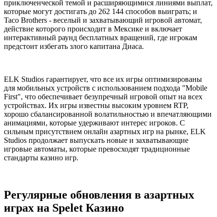
приключенческой темой и расширяющимися линиями выплат,
которые могут достигать до 262 144 способов выиграть; и
Taco Brothers - веселый и захватывающий игровой автомат,
действие которого происходит в Мексике и включает
интерактивный раунд бесплатных вращений, где игрокам
предстоит избегать злого капитана Диаса.
ELK Studios гарантирует, что все их игры оптимизированы
для мобильных устройств с использованием подхода "Mobile
First", что обеспечивает безупречный игровой опыт на всех
устройствах. Их игры известны высоким уровнем RTP,
хорошо сбалансированной волатильностью и впечатляющими
анимациями, которые удерживают интерес игроков. С
сильным присутствием онлайн азартных игр на рынке, ELK
Studios продолжает выпускать новые и захватывающие
игровые автоматы, которые превосходят традиционные
стандарты казино игр.
Регулярные обновления в азартных
играх на Spelet Казино