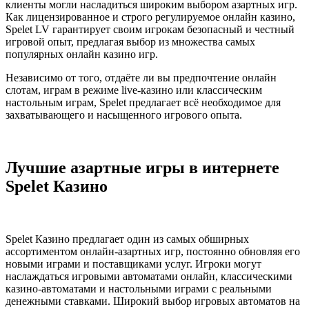
клиенты могли насладиться широким выбором азартных игр.
Как лицензированное и строго регулируемое онлайн казино,
Spelet LV гарантирует своим игрокам безопасный и честный
игровой опыт, предлагая выбор из множества самых
популярных онлайн казино игр.
Независимо от того, отдаёте ли вы предпочтение онлайн
слотам, играм в режиме live-казино или классическим
настольным играм, Spelet предлагает всё необходимое для
захватывающего и насыщенного игрового опыта.
Лучшие азартные игры в интернете
Spelet Казино
Spelet Казино предлагает один из самых обширных
ассортиментом онлайн-азартных игр, постоянно обновляя его
новыми играми и поставщиками услуг. Игроки могут
наслаждаться игровыми автоматами онлайн, классическими
казино-автоматами и настольными играми с реальными
денежными ставками. Широкий выбор игровых автоматов на