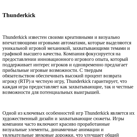
Thunderkick
Thunderkick известен своими креативными и визуально
впечатляющими игровыми автоматами, которые выделяются
уникальной игровой механикой, захватывающими темами и
графикой высшего качества. Компания фокусируется на
предоставлении инновационного игрового опыта, который
поддерживает интерес игроков и одновременно предлагает
прибыльные игровые возможности. С твердым
обязательством обеспечивать высокий процент возврата
игроку (RTP) и честную игру, Thunderkick гарантирует, что
каждая игра предоставляет как захватывающие, так и честные
возможности для потенциальных выигрышей.
Одной из ключевых особенностей игр Thunderkick является их
художественный дизайн и захватывающие сюжеты. Игры
компании часто включают красиво проработанные
визуальные элементы, динамичные анимации и
увлекательные звуковые дорожки, что улучшает общий