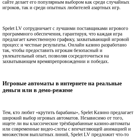
сайте делает его популярным выбором как среди случайных
игроков, так и среди опытных любителей азартных игр.
Spelet LV сотрудничает с лучшими поставщиками игрового
программного обеспечения, гарантируя, что каждая игра
предлагает качественную графику, захватывающий игровой
процесс и честные результаты. Онлайн казино разработано
так, чтобы предоставить игрокам безопасный и
увлекательный опыт, позволяя сосредоточиться на
захватывающем времяпрепровождении и победах.
Игровые автоматы в интернете на реальные
деньги или в демо-режиме
Тем, кто любит «крутить барабаны», Spelet Казино предлагает
широкий выбор игровых автоматов. Независимо от того,
ищете ли вы классические трёхбарабанные казино-автоматы
или современные видео-слоты с впечатляющей анимацией и
множеством выплатных линий, Spelet LV предложит что-то