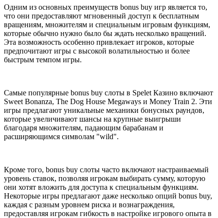
Одним из основных преимуществ bonus buy игр является то,
что они предоставляют мгновенный доступ к бесплатным
вращениям, множителям и специальным игровым функциям,
которые обычно нужно было бы ждать несколько вращений.
Эта возможность особенно привлекает игроков, которые
предпочитают игры с высокой волатильностью и более
быстрым темпом игры.
Самые популярные bonus buy слоты в Spelet Казино включают
Sweet Bonanza, The Dog House Megaways и Money Train 2. Эти
игры предлагают уникальные механики бонусных раундов,
которые увеличивают шансы на крупные выигрыши
благодаря множителям, падающим барабанам и
расширяющимся символам "wild".
Кроме того, bonus buy слоты часто включают настраиваемый
уровень ставок, позволяя игрокам выбирать сумму, которую
они хотят вложить для доступа к специальным функциям.
Некоторые игры предлагают даже несколько опций bonus buy,
каждая с разным уровнем риска и вознаграждения,
предоставляя игрокам гибкость в настройке игрового опыта в