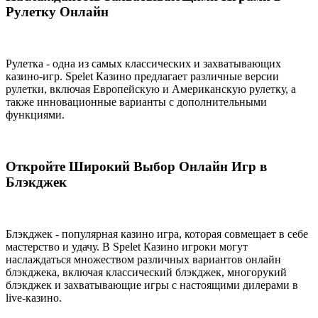
Рулетку Онлайн
Рулетка - одна из самых классических и захватывающих
казино-игр. Spelet Казино предлагает различные версии
рулетки, включая Европейскую и Американскую рулетку, а
также инновационные варианты с дополнительными
функциями.
Откройте Широкий Выбор Онлайн Игр в
Блэкджек
Блэкджек - популярная казино игра, которая совмещает в себе
мастерство и удачу. В Spelet Казино игроки могут
наслаждаться множеством различных вариантов онлайн
блэкджека, включая классический блэкджек, многорукий
блэкджек и захватывающие игры с настоящими дилерами в
live-казино.