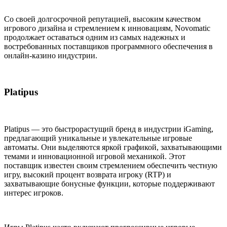
Со своей долгосрочной репутацией, высоким качеством
игрового дизайна и стремлением к инновациям, Novomatic
продолжает оставаться одним из самых надежных и
востребованных поставщиков программного обеспечения в
онлайн-казино индустрии.
Platipus
Platipus — это быстрорастущий бренд в индустрии iGaming,
предлагающий уникальные и увлекательные игровые
автоматы. Они выделяются яркой графикой, захватывающими
темами и инновационной игровой механикой. Этот
поставщик известен своим стремлением обеспечить честную
игру, высокий процент возврата игроку (RTP) и
захватывающие бонусные функции, которые поддерживают
интерес игроков.