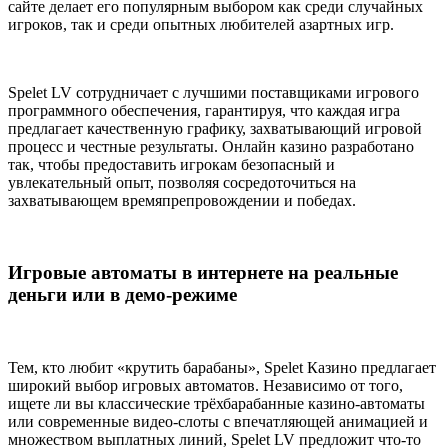
сайте делает его популярным выбором как среди случайных
игроков, так и среди опытных любителей азартных игр.
Spelet LV сотрудничает с лучшими поставщиками игрового
программного обеспечения, гарантируя, что каждая игра
предлагает качественную графику, захватывающий игровой
процесс и честные результаты. Онлайн казино разработано
так, чтобы предоставить игрокам безопасный и
увлекательный опыт, позволяя сосредоточиться на
захватывающем времяпрепровождении и победах.
Игровые автоматы в интернете на реальные
деньги или в демо-режиме
Тем, кто любит «крутить барабаны», Spelet Казино предлагает
широкий выбор игровых автоматов. Независимо от того,
ищете ли вы классические трёхбарабанные казино-автоматы
или современные видео-слоты с впечатляющей анимацией и
множеством выплатных линий, Spelet LV предложит что-то