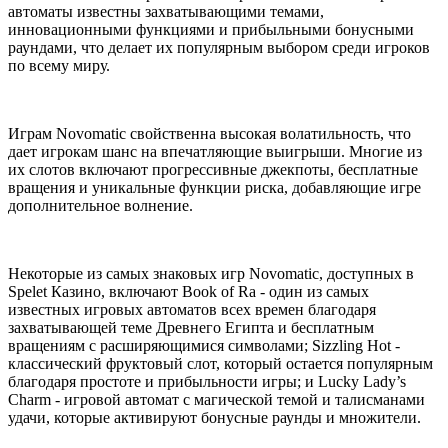
автоматы известны захватывающими темами,
инновационными функциями и прибыльными бонусными
раундами, что делает их популярным выбором среди игроков
по всему миру.
Играм Novomatic свойственна высокая волатильность, что
дает игрокам шанс на впечатляющие выигрыши. Многие из
их слотов включают прогрессивные джекпоты, бесплатные
вращения и уникальные функции риска, добавляющие игре
дополнительное волнение.
Некоторые из самых знаковых игр Novomatic, доступных в
Spelet Казино, включают Book of Ra - один из самых
известных игровых автоматов всех времен благодаря
захватывающей теме Древнего Египта и бесплатным
вращениям с расширяющимися символами; Sizzling Hot -
классический фруктовый слот, который остается популярным
благодаря простоте и прибыльности игры; и Lucky Lady’s
Charm - игровой автомат с магической темой и талисманами
удачи, которые активируют бонусные раунды и множители.