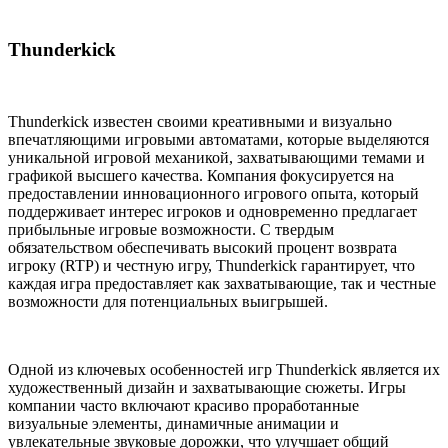
Thunderkick
Thunderkick известен своими креативными и визуально
впечатляющими игровыми автоматами, которые выделяются
уникальной игровой механикой, захватывающими темами и
графикой высшего качества. Компания фокусируется на
предоставлении инновационного игрового опыта, который
поддерживает интерес игроков и одновременно предлагает
прибыльные игровые возможности. С твердым
обязательством обеспечивать высокий процент возврата
игроку (RTP) и честную игру, Thunderkick гарантирует, что
каждая игра предоставляет как захватывающие, так и честные
возможности для потенциальных выигрышей.
Одной из ключевых особенностей игр Thunderkick является их
художественный дизайн и захватывающие сюжеты. Игры
компании часто включают красиво проработанные
визуальные элементы, динамичные анимации и
увлекательные звуковые дорожки, что улучшает общий