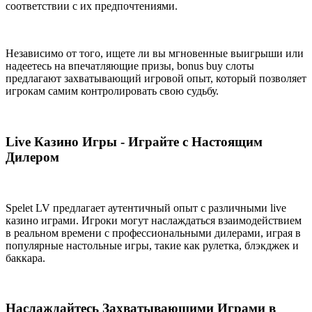
соответствии с их предпочтениями.
Независимо от того, ищете ли вы мгновенные выигрыши или
надеетесь на впечатляющие призы, bonus buy слоты
предлагают захватывающий игровой опыт, который позволяет
игрокам самим контролировать свою судьбу.
Live Казино Игры - Играйте с Настоящим
Дилером
Spelet LV предлагает аутентичный опыт с различными live
казино играми. Игроки могут наслаждаться взаимодействием
в реальном времени с профессиональными дилерами, играя в
популярные настольные игры, такие как рулетка, блэкджек и
баккара.
Наслаждайтесь Захватывающими Играми в