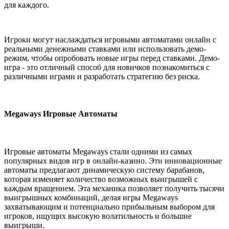
для каждого.
Игроки могут наслаждаться игровыми автоматами онлайн с
реальными денежными ставками или использовать демо-
режим, чтобы опробовать новые игры перед ставками. Демо-
игра - это отличный способ для новичков познакомиться с
различными играми и разработать стратегию без риска.
Megaways Игровые Автоматы
Игровые автоматы Megaways стали одними из самых
популярных видов игр в онлайн-казино. Эти инновационные
автоматы предлагают динамическую систему барабанов,
которая изменяет количество возможных выигрышей с
каждым вращением. Эта механика позволяет получить тысячи
выигрышных комбинаций, делая игры Megaways
захватывающим и потенциально прибыльным выбором для
игроков, ищущих высокую волатильность и большие
выигрыши.