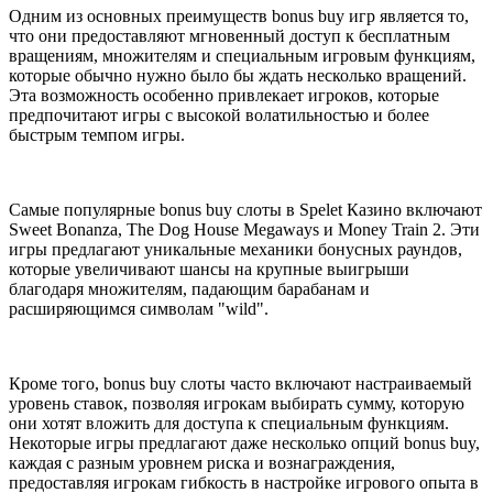
Одним из основных преимуществ bonus buy игр является то,
что они предоставляют мгновенный доступ к бесплатным
вращениям, множителям и специальным игровым функциям,
которые обычно нужно было бы ждать несколько вращений.
Эта возможность особенно привлекает игроков, которые
предпочитают игры с высокой волатильностью и более
быстрым темпом игры.
Самые популярные bonus buy слоты в Spelet Казино включают
Sweet Bonanza, The Dog House Megaways и Money Train 2. Эти
игры предлагают уникальные механики бонусных раундов,
которые увеличивают шансы на крупные выигрыши
благодаря множителям, падающим барабанам и
расширяющимся символам "wild".
Кроме того, bonus buy слоты часто включают настраиваемый
уровень ставок, позволяя игрокам выбирать сумму, которую
они хотят вложить для доступа к специальным функциям.
Некоторые игры предлагают даже несколько опций bonus buy,
каждая с разным уровнем риска и вознаграждения,
предоставляя игрокам гибкость в настройке игрового опыта в