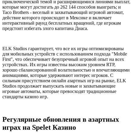
приключенческой темой и расширяющимися линиями выплат,
которые могут достигать до 262 144 способов выиграть; и
Taco Brothers - веселый и захватывающий игровой автомат,
действие которого происходит в Мексике и включает
интерактивный раунд бесплатных вращений, где игрокам
предстоит избегать злого капитана Диаса.
ELK Studios гарантирует, что все их игры оптимизированы
для мобильных устройств с использованием подхода "Mobile
First", что обеспечивает безупречный игровой опыт на всех
устройствах. Их игры известны высоким уровнем RTP,
хорошо сбалансированной волатильностью и впечатляющими
анимациями, которые удерживают интерес игроков. С
сильным присутствием онлайн азартных игр на рынке, ELK
Studios продолжает выпускать новые и захватывающие
игровые автоматы, которые превосходят традиционные
стандарты казино игр.
Регулярные обновления в азартных
играх на Spelet Казино