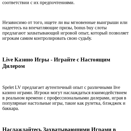
соответствии с их предпочтениями.
Независимо от того, ищете ли вы мгновенные выигрыши или
надеетесь на впечатляющие призы, bonus buy слоты
предлагают захватывающий игровой опыт, который позволяет
игрокам самим контролировать свою судьбу.
Live Казино Игры - Играйте с Настоящим
Дилером
Spelet LV предлагает аутентичный опыт с различными live
казино играми. Игроки могут наслаждаться взаимодействием
в реальном времени с профессиональными дилерами, играя в
популярные настольные игры, такие как рулетка, блэкджек и
баккара.
Наслаждайтесь Захватывающими Играми в