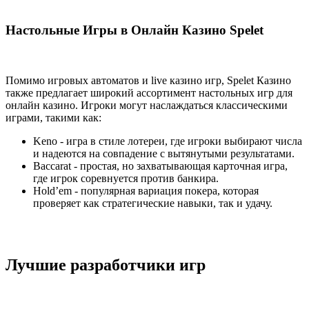
Настольные Игры в Онлайн Казино Spelet
Помимо игровых автоматов и live казино игр, Spelet Казино
также предлагает широкий ассортимент настольных игр для
онлайн казино. Игроки могут наслаждаться классическими
играми, такими как:
Keno - игра в стиле лотереи, где игроки выбирают числа
и надеются на совпадение с вытянутыми результатами.
Baccarat - простая, но захватывающая карточная игра,
где игрок соревнуется против банкира.
Hold’em - популярная вариация покера, которая
проверяет как стратегические навыки, так и удачу.
Лучшие разработчики игр