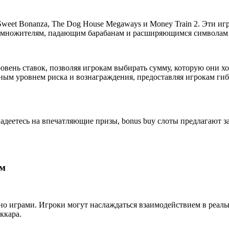
Sweet Bonanza, The Dog House Megaways и Money Train 2. Эти и
 множителям, падающим барабанам и расширяющимся символам 
ровень ставок, позволяя игрокам выбирать сумму, которую они 
зным уровнем риска и вознаграждения, предоставляя игрокам гиб
адеетесь на впечатляющие призы, bonus buy слоты предлагают 
ом
ино играми. Игроки могут наслаждаться взаимодействием в реал
ккара.