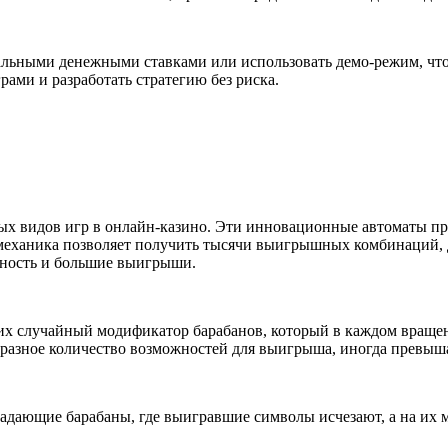
льными денежными ставками или использовать демо-режим, чтоб
ами и разработать стратегию без риска.
х видов игр в онлайн-казино. Эти инновационные автоматы пре
механика позволяет получить тысячи выигрышных комбинаций,
ность и большие выигрыши.
 их случайный модификатор барабанов, который в каждом враще
ть разное количество возможностей для выигрыша, иногда прев
адающие барабаны, где выигравшие символы исчезают, а на их 