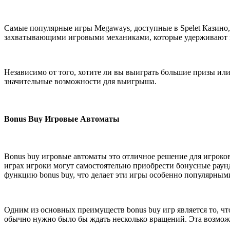
Самые популярные игры Megaways, доступные в Spelet Казино
захватывающими игровыми механиками, которые удерживают и
Независимо от того, хотите ли вы выиграть большие призы ил
значительные возможности для выигрыша.
Bonus Buy Игровые Автоматы
Bonus buy игровые автоматы это отличное решение для игроко
играх игроки могут самостоятельно приобрести бонусные раун
функцию bonus buy, что делает эти игры особенно популярным
Одним из основных преимуществ bonus buy игр является то, 
обычно нужно было бы ждать несколько вращений. Эта возмож