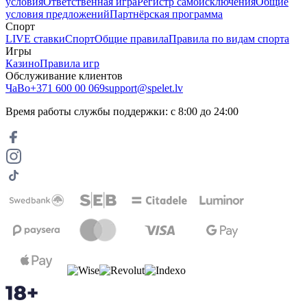
условия
Ответственная игра
Регистр самоисключения
Общие
условия предложений
Партнёрская программа
Спорт
LIVE ставки
Спорт
Общие правила
Правила по видам спорта
Игры
Казино
Правила игр
Обслуживание клиентов
ЧаВо
+371 600 00 069
support@spelet.lv
Время работы службы поддержки: с 8:00 до 24:00