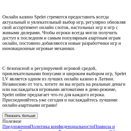
Онлайн казино Spelet стремится предоставить всегда
актуальный и увлекательный выбор игр, регулярно обновляя
свой ассортимент онлайн слотов, настольных игр и игр с
живыми дилерами. Чтобы игроки всегда могли получить
доступ к последним и самым популярным азартным играм
онлайн, постоянно добавляются новые разработчики игр и
инновационные игровые механики.
С безопасной и регулируемой игровой средой,
привлекательными бонусами и широким выбором игр, Spelet
LV является одним из лучших онлайн казино в Латвии.
Независимо от того, хотите ли вы играть на реальные деньги
или наслаждаться игровыми автоматами в демо-режиме,
Spelet online предлагает что-то для каждого игрока.
Присоединяйтесь уже сегодня и наслаждайтесь лучшими
онлайн-азартными играми!
Показать больше
Полезное
Предложения
Политика конфиденциальности
Правила и