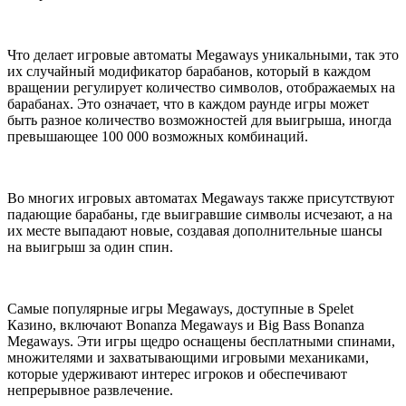
Что делает игровые автоматы Megaways уникальными, так это
их случайный модификатор барабанов, который в каждом
вращении регулирует количество символов, отображаемых на
барабанах. Это означает, что в каждом раунде игры может
быть разное количество возможностей для выигрыша, иногда
превышающее 100 000 возможных комбинаций.
Во многих игровых автоматах Megaways также присутствуют
падающие барабаны, где выигравшие символы исчезают, а на
их месте выпадают новые, создавая дополнительные шансы
на выигрыш за один спин.
Самые популярные игры Megaways, доступные в Spelet
Казино, включают Bonanza Megaways и Big Bass Bonanza
Megaways. Эти игры щедро оснащены бесплатными спинами,
множителями и захватывающими игровыми механиками,
которые удерживают интерес игроков и обеспечивают
непрерывное развлечение.