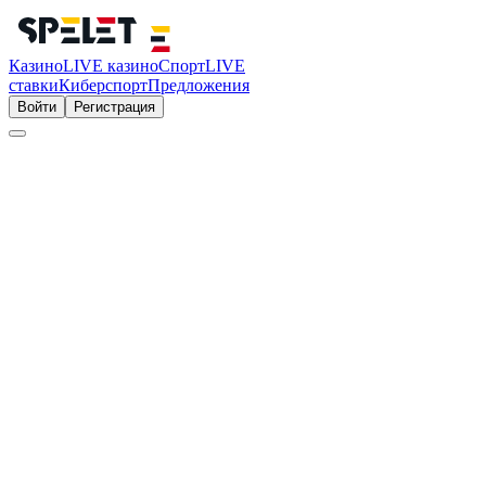
Казино
LIVE казино
Спорт
LIVE
ставки
Киберспорт
Предложения
Войти
Регистрация