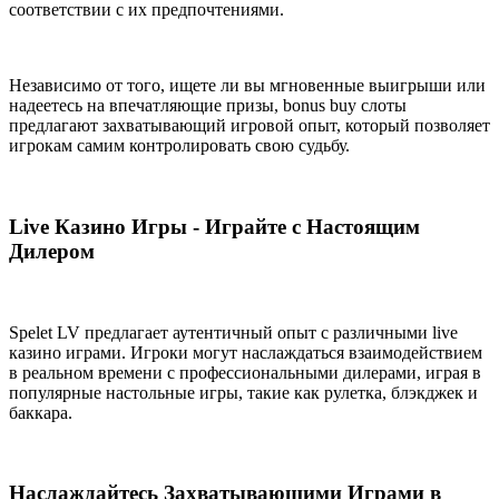
соответствии с их предпочтениями.
Независимо от того, ищете ли вы мгновенные выигрыши или
надеетесь на впечатляющие призы, bonus buy слоты
предлагают захватывающий игровой опыт, который позволяет
игрокам самим контролировать свою судьбу.
Live Казино Игры - Играйте с Настоящим
Дилером
Spelet LV предлагает аутентичный опыт с различными live
казино играми. Игроки могут наслаждаться взаимодействием
в реальном времени с профессиональными дилерами, играя в
популярные настольные игры, такие как рулетка, блэкджек и
баккара.
Наслаждайтесь Захватывающими Играми в