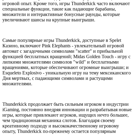
игровой опыт. Кроме того, игры Thunderkick часто включают
специальные функции, такие как падающие барабаны,
множители и интерактивные бонусные раунды, которые
увеличивают шансы на крупные выигрыши.
Самые популярные игры Thunderkick, доступные в Spelet
Казино, включают Pink Elephants - увлекательный игровой
автомат с загадочными символами "scatter" и прибыльной
функцией бесплатных вращений; Midas Golden Touch - игру с
липкими множителями символов "wild" и бесплатными
вращениями, которые обеспечивают огромные выигрыши; и
Esqueleto Explosivo - уникальную игру на тему мексиканского
Дня мертвых, с падающими символами и растущими
множителями.
Thunderkick продолжает быть сильным игроком в индустрии
iGaming, постоянно внедряя инновации и разрабатывая новые
игры, которые привлекают игроков, ищущих нечто большее,
чем традиционная механика слотов. Благодаря своему
креативному подходу и высококачественному игровому
опыту, Thunderkick по-прежнему остается популярным