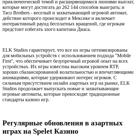
приключенческой темой и расширяющимися линиями выплат,
которые могут достигать до 262 144 способов выиграть; и
Taco Brothers - веселый и захватывающий игровой автомат,
действие которого происходит в Мексике и включает
интерактивный раунд бесплатных вращений, где игрокам
предстоит избегать злого капитана Диаса.
ELK Studios гарантирует, что все их игры оптимизированы
для мобильных устройств с использованием подхода "Mobile
First", что обеспечивает безупречный игровой опыт на всех
устройствах. Их игры известны высоким уровнем RTP,
хорошо сбалансированной волатильностью и впечатляющими
анимациями, которые удерживают интерес игроков. С
сильным присутствием онлайн азартных игр на рынке, ELK
Studios продолжает выпускать новые и захватывающие
игровые автоматы, которые превосходят традиционные
стандарты казино игр.
Регулярные обновления в азартных
играх на Spelet Казино