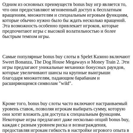
Одним из основных преимуществ bonus buy игр является то,
что они предоставляют мгновенный доступ к бесплатным
вращениям, множителям и специальным игровым функциям,
которые обычно нужно было бы ждать несколько вращений.
Эта возможность особенно привлекает игроков, которые
предпочитают игры с высокой волатильностью и более
быстрым темпом игры.
Самые популярные bonus buy слоты в Spelet Казино включают
Sweet Bonanza, The Dog House Megaways и Money Train 2. Эти
игры предлагают уникальные механики бонусных раундов,
которые увеличивают шансы на крупные выигрыши
благодаря множителям, падающим барабанам и
расширяющимся символам "wild".
Кроме того, bonus buy слоты часто включают настраиваемый
уровень ставок, позволяя игрокам выбирать сумму, которую
они хотят вложить для доступа к специальным функциям.
Некоторые игры предлагают даже несколько опций bonus buy,
каждая с разным уровнем риска и вознаграждения,
предоставляя игрокам гибкость в настройке игрового опыта в