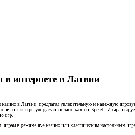
ы в интернете в Латвии
йн казино в Латвии, предлагая увлекательную и надежную игров
ное и строго регулируемое онлайн казино, Spelet LV гарантиру
о игр.
, играм в режиме live-казино или классическим настольным игра