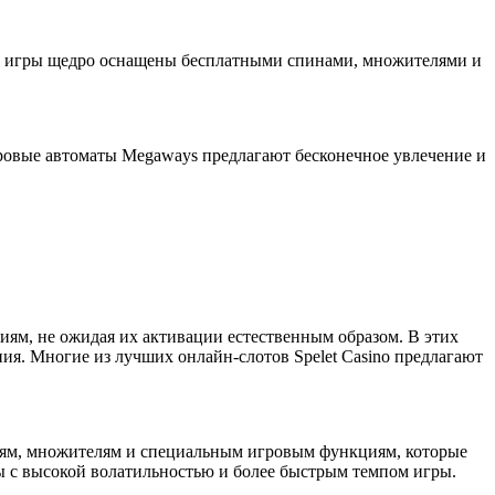
ти игры щедро оснащены бесплатными спинами, множителями и
гровые автоматы Megaways предлагают бесконечное увлечение и
иям, не ожидая их активации естественным образом. В этих
ия. Многие из лучших онлайн-слотов Spelet Casino предлагают
ниям, множителям и специальным игровым функциям, которые
ы с высокой волатильностью и более быстрым темпом игры.