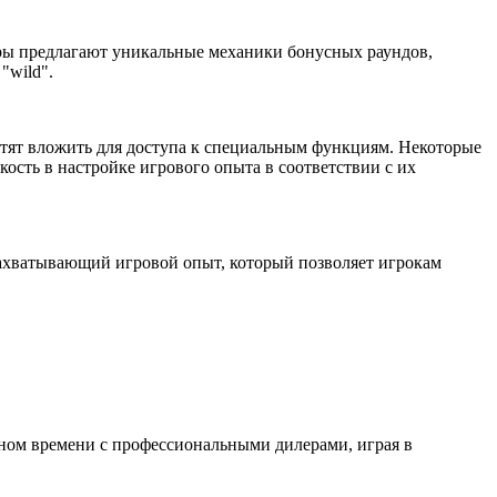
гры предлагают уникальные механики бонусных раундов,
"wild".
хотят вложить для доступа к специальным функциям. Некоторые
кость в настройке игрового опыта в соответствии с их
захватывающий игровой опыт, который позволяет игрокам
ьном времени с профессиональными дилерами, играя в