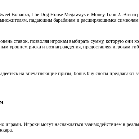
Sweet Bonanza, The Dog House Megaways и Money Train 2. Эти и
 множителям, падающим барабанам и расширяющимся символам 
ровень ставок, позволяя игрокам выбирать сумму, которую они 
зным уровнем риска и вознаграждения, предоставляя игрокам гиб
адеетесь на впечатляющие призы, bonus buy слоты предлагают 
ом
ино играми. Игроки могут наслаждаться взаимодействием в реал
ккара.