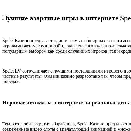
Лучшие азартные игры в интернете Spe
Spelet Казино предлагает один из самых обширных ассортимен
игровыми автоматами онлайн, классическими казино-автомата
популярным выбором как среди случайных игроков, так и сред
Spelet LV сотрудничает с лучшими поставщиками игрового про
честные результаты. Онлайн казино разработано так, чтобы п
победах.
Игровые автоматы в интернете на реальные день
Тем, кто любит «крутить барабаны», Spelet Казино предлагает
современные видео-слоты с впечатляющей анимацией и множес