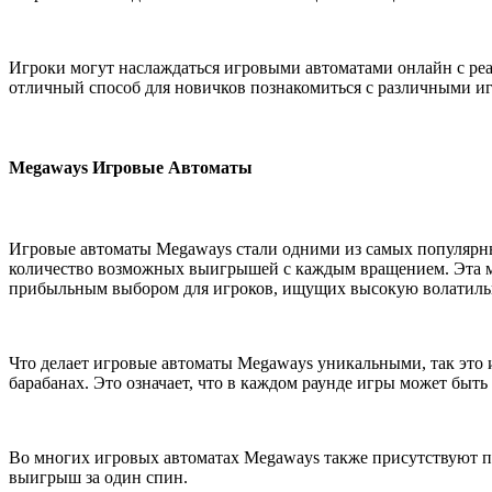
Игроки могут наслаждаться игровыми автоматами онлайн с реа
отличный способ для новичков познакомиться с различными игр
Megaways Игровые Автоматы
Игровые автоматы Megaways стали одними из самых популярны
количество возможных выигрышей с каждым вращением. Эта 
прибыльным выбором для игроков, ищущих высокую волатиль
Что делает игровые автоматы Megaways уникальными, так это
барабанах. Это означает, что в каждом раунде игры может бы
Во многих игровых автоматах Megaways также присутствуют п
выигрыш за один спин.