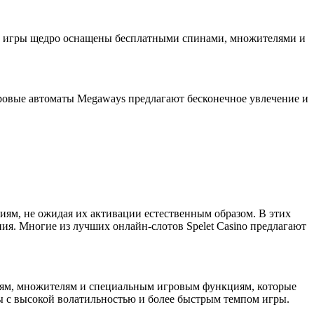
ти игры щедро оснащены бесплатными спинами, множителями и
гровые автоматы Megaways предлагают бесконечное увлечение и
иям, не ожидая их активации естественным образом. В этих
ия. Многие из лучших онлайн-слотов Spelet Casino предлагают
ниям, множителям и специальным игровым функциям, которые
ы с высокой волатильностью и более быстрым темпом игры.