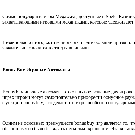
Самые популярные игры Megaways, доступные в Spelet Казино
захватывающими игровыми механиками, которые удерживают и
Независимо от того, хотите ли вы выиграть большие призы ил
значительные возможности для выигрыша.
Bonus Buy Игровые Автоматы
Bonus buy игровые автоматы это отличное решение для игроко
играх игроки могут самостоятельно приобрести бонусные раун
функцию bonus buy, что делает эти игры особенно популярным
Одним из основных преимуществ bonus buy игр является то, 
обычно нужно было бы ждать несколько вращений. Эта возмож