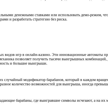
льными денежными ставками или использовать демо-режим, чтоб
ами и разработать стратегию без риска.
х видов игр в онлайн-казино. Эти инновационные автоматы пре
механика позволяет получить тысячи выигрышных комбинаций,
ность и большие выигрыши.
 их случайный модификатор барабанов, который в каждом враще
ть разное количество возможностей для выигрыша, иногда прев
адающие барабаны, где выигравшие символы исчезают, а на их 