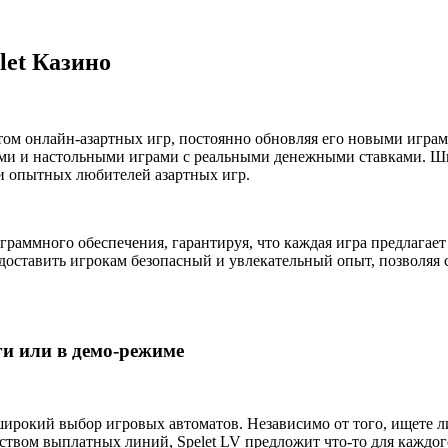
let Казино
том онлайн-азартных игр, постоянно обновляя его новыми играм
ми и настольными играми с реальными денежными ставками. Ши
и опытных любителей азартных игр.
граммного обеспечения, гарантируя, что каждая игра предлагае
редоставить игрокам безопасный и увлекательный опыт, позволя
ги или в демо-режиме
 широкий выбор игровых автоматов. Независимо от того, ищете 
твом выплатных линий, Spelet LV предложит что-то для каждог