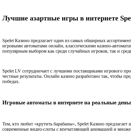
Лучшие азартные игры в интернете Spe
Spelet Казино предлагает один из самых обширных ассортимен
игровыми автоматами онлайн, классическими казино-автомата
популярным выбором как среди случайных игроков, так и сред
Spelet LV сотрудничает с лучшими поставщиками игрового про
честные результаты. Онлайн казино разработано так, чтобы п
победах.
Игровые автоматы в интернете на реальные день
Тем, кто любит «крутить барабаны», Spelet Казино предлагает
современные видео-слоты с впечатляющей анимацией и множес