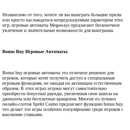
Независимо от того, хотите ли вы выиграть большие призы
или просто наслаждаться непредсказуемым характером этих
игр, игровые автоматы Megaways предлагают бесконечное
увлечение и значительные возможности для выигрыша.
Bonus Buy Игровые Автоматы
Bonus buy игровые автоматы это отличное решение для
игроков, которые хотят получить доступ к специальным
игровым функциям, не ожидая их активации естественным
образом. В этих играх игроки могут самостоятельно
приобрести бонусные раунды, увеличивая свои шансы на
джекпоты или бесплатные вращения. Многие из лучших
онлайн-слотов Spelet Casino предлагают функцию bonus buy,
что делает эти игры особенно популярными среди игроков с
высокими ставками.