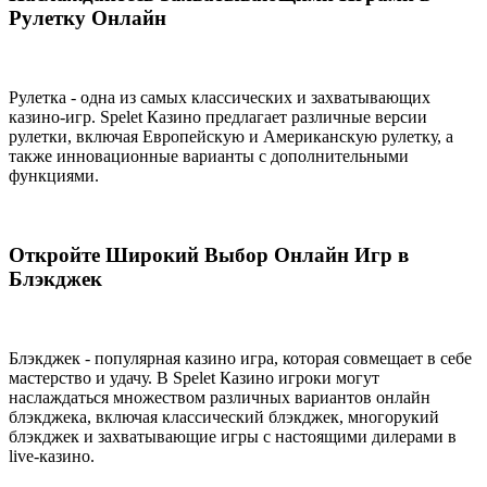
Рулетку Онлайн
Рулетка - одна из самых классических и захватывающих
казино-игр. Spelet Казино предлагает различные версии
рулетки, включая Европейскую и Американскую рулетку, а
также инновационные варианты с дополнительными
функциями.
Откройте Широкий Выбор Онлайн Игр в
Блэкджек
Блэкджек - популярная казино игра, которая совмещает в себе
мастерство и удачу. В Spelet Казино игроки могут
наслаждаться множеством различных вариантов онлайн
блэкджека, включая классический блэкджек, многорукий
блэкджек и захватывающие игры с настоящими дилерами в
live-казино.