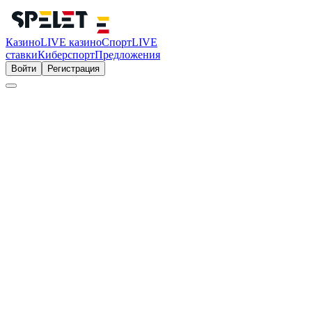
Казино
LIVE казино
Спорт
LIVE
ставки
Киберспорт
Предложения
Войти
Регистрация