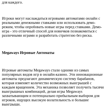
для каждого.
Игроки могут наслаждаться игровыми автоматами онлайн с
реальными денежными ставками или использовать демо-
режим, чтобы опробовать новые игры перед ставками. Демо-
игра - это отличный способ для новичков познакомиться с
различными играми и разработать стратегию без риска.
Megaways Игровые Автоматы
Игровые автоматы Megaways стали одними из самых
популярных видов игр в онлайн-казино. Эти инновационные
автоматы предлагают динамическую систему барабанов,
которая изменяет количество возможных выигрышей с
каждым вращением. Эта механика позволяет получить тысячи
выигрышных комбинаций, делая игры Megaways
захватывающим и потенциально прибыльным выбором для
игроков, ищущих высокую волатильность и большие
выигрыши.