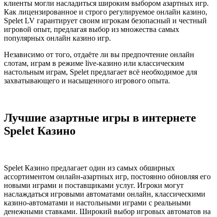
клиенты могли насладиться широким выбором азартных игр.
Как лицензированное и строго регулируемое онлайн казино,
Spelet LV гарантирует своим игрокам безопасный и честный
игровой опыт, предлагая выбор из множества самых
популярных онлайн казино игр.
Независимо от того, отдаёте ли вы предпочтение онлайн
слотам, играм в режиме live-казино или классическим
настольным играм, Spelet предлагает всё необходимое для
захватывающего и насыщенного игрового опыта.
Лучшие азартные игры в интернете
Spelet Казино
Spelet Казино предлагает один из самых обширных
ассортиментом онлайн-азартных игр, постоянно обновляя его
новыми играми и поставщиками услуг. Игроки могут
наслаждаться игровыми автоматами онлайн, классическими
казино-автоматами и настольными играми с реальными
денежными ставками. Широкий выбор игровых автоматов на