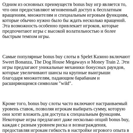
Одним из основных преимуществ bonus buy игр является то,
что они предоставляют мгновенный доступ к бесплатным
вращениям, множителям и специальным игровым функциям,
которые обычно нужно было бы ждать несколько вращений.
Эта возможность особенно привлекает игроков, которые
предпочитают игры с высокой волатильностью и более
быстрым темпом игры.
Самые популярные bonus buy слоты в Spelet Казино включают
Sweet Bonanza, The Dog House Megaways и Money Train 2. Эти
игры предлагают уникальные механики бонусных раундов,
которые увеличивают шансы на крупные выигрыши
благодаря множителям, падающим барабанам и
расширяющимся символам "wild".
Кроме того, bonus buy слоты часто включают настраиваемый
уровень ставок, позволяя игрокам выбирать сумму, которую
они хотят вложить для доступа к специальным функциям.
Некоторые игры предлагают даже несколько опций bonus buy,
каждая с разным уровнем риска и вознаграждения,
предоставляя игрокам гибкость в настройке игрового опыта в