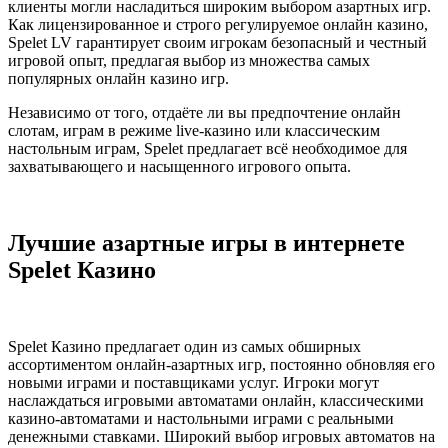
клиенты могли насладиться широким выбором азартных игр.
Как лицензированное и строго регулируемое онлайн казино,
Spelet LV гарантирует своим игрокам безопасный и честный
игровой опыт, предлагая выбор из множества самых
популярных онлайн казино игр.
Независимо от того, отдаёте ли вы предпочтение онлайн
слотам, играм в режиме live-казино или классическим
настольным играм, Spelet предлагает всё необходимое для
захватывающего и насыщенного игрового опыта.
Лучшие азартные игры в интернете
Spelet Казино
Spelet Казино предлагает один из самых обширных
ассортиментом онлайн-азартных игр, постоянно обновляя его
новыми играми и поставщиками услуг. Игроки могут
наслаждаться игровыми автоматами онлайн, классическими
казино-автоматами и настольными играми с реальными
денежными ставками. Широкий выбор игровых автоматов на