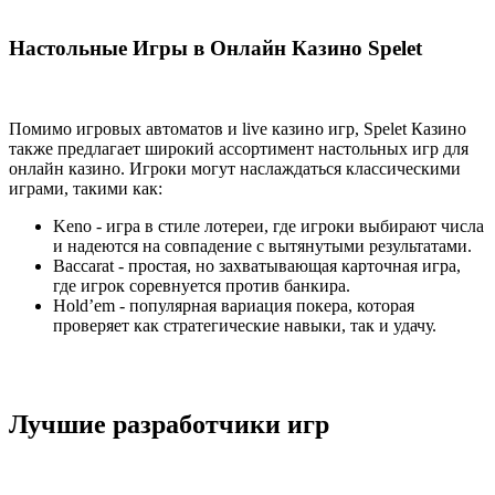
Настольные Игры в Онлайн Казино Spelet
Помимо игровых автоматов и live казино игр, Spelet Казино
также предлагает широкий ассортимент настольных игр для
онлайн казино. Игроки могут наслаждаться классическими
играми, такими как:
Keno - игра в стиле лотереи, где игроки выбирают числа
и надеются на совпадение с вытянутыми результатами.
Baccarat - простая, но захватывающая карточная игра,
где игрок соревнуется против банкира.
Hold’em - популярная вариация покера, которая
проверяет как стратегические навыки, так и удачу.
Лучшие разработчики игр