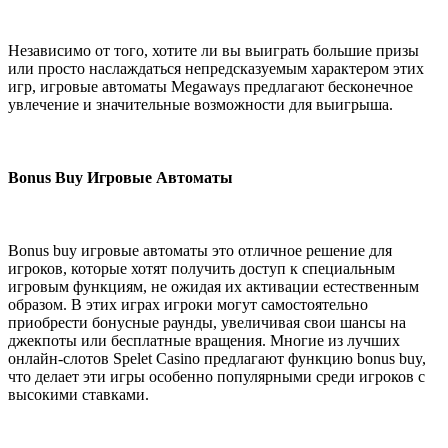
Независимо от того, хотите ли вы выиграть большие призы
или просто наслаждаться непредсказуемым характером этих
игр, игровые автоматы Megaways предлагают бесконечное
увлечение и значительные возможности для выигрыша.
Bonus Buy Игровые Автоматы
Bonus buy игровые автоматы это отличное решение для
игроков, которые хотят получить доступ к специальным
игровым функциям, не ожидая их активации естественным
образом. В этих играх игроки могут самостоятельно
приобрести бонусные раунды, увеличивая свои шансы на
джекпоты или бесплатные вращения. Многие из лучших
онлайн-слотов Spelet Casino предлагают функцию bonus buy,
что делает эти игры особенно популярными среди игроков с
высокими ставками.