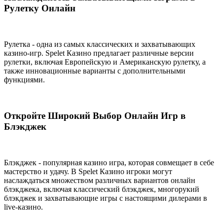
Рулетку Онлайн
Рулетка - одна из самых классических и захватывающих
казино-игр. Spelet Казино предлагает различные версии
рулетки, включая Европейскую и Американскую рулетку, а
также инновационные варианты с дополнительными
функциями.
Откройте Широкий Выбор Онлайн Игр в
Блэкджек
Блэкджек - популярная казино игра, которая совмещает в себе
мастерство и удачу. В Spelet Казино игроки могут
наслаждаться множеством различных вариантов онлайн
блэкджека, включая классический блэкджек, многорукий
блэкджек и захватывающие игры с настоящими дилерами в
live-казино.