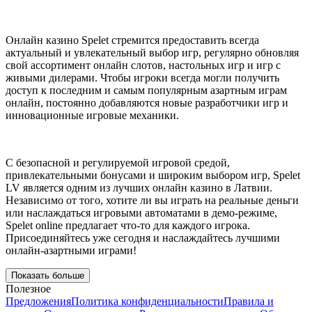
Онлайн казино Spelet стремится предоставить всегда
актуальный и увлекательный выбор игр, регулярно обновляя
свой ассортимент онлайн слотов, настольных игр и игр с
живыми дилерами. Чтобы игроки всегда могли получить
доступ к последним и самым популярным азартным играм
онлайн, постоянно добавляются новые разработчики игр и
инновационные игровые механики.
С безопасной и регулируемой игровой средой,
привлекательными бонусами и широким выбором игр, Spelet
LV является одним из лучших онлайн казино в Латвии.
Независимо от того, хотите ли вы играть на реальные деньги
или наслаждаться игровыми автоматами в демо-режиме,
Spelet online предлагает что-то для каждого игрока.
Присоединяйтесь уже сегодня и наслаждайтесь лучшими
онлайн-азартными играми!
Показать больше
Полезное
Предложения
Политика конфиденциальности
Правила и