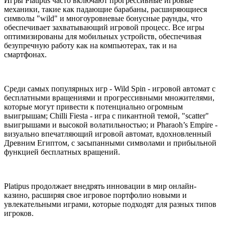
Игры Platipus часто включают прогрессивные игровые
механики, такие как падающие барабаны, расширяющиеся
символы "wild" и многоуровневые бонусные раунды, что
обеспечивает захватывающий игровой процесс. Все игры
оптимизированы для мобильных устройств, обеспечивая
безупречную работу как на компьютерах, так и на
смартфонах.
Среди самых популярных игр - Wild Spin - игровой автомат с
бесплатными вращениями и прогрессивными множителями,
которые могут привести к потенциально огромным
выигрышам; Chilli Fiesta - игра с пикантной темой, "scatter"
выигрышами и высокой волатильностью; и Pharaoh’s Empire -
визуально впечатляющий игровой автомат, вдохновленный
Древним Египтом, с засыпанными символами и прибыльной
функцией бесплатных вращений.
Platipus продолжает внедрять инновации в мир онлайн-
казино, расширяя свое игровое портфолио новыми и
увлекательными играми, которые подходят для разных типов
игроков.