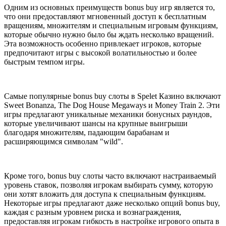
Одним из основных преимуществ bonus buy игр является то,
что они предоставляют мгновенный доступ к бесплатным
вращениям, множителям и специальным игровым функциям,
которые обычно нужно было бы ждать несколько вращений.
Эта возможность особенно привлекает игроков, которые
предпочитают игры с высокой волатильностью и более
быстрым темпом игры.
Самые популярные bonus buy слоты в Spelet Казино включают
Sweet Bonanza, The Dog House Megaways и Money Train 2. Эти
игры предлагают уникальные механики бонусных раундов,
которые увеличивают шансы на крупные выигрыши
благодаря множителям, падающим барабанам и
расширяющимся символам "wild".
Кроме того, bonus buy слоты часто включают настраиваемый
уровень ставок, позволяя игрокам выбирать сумму, которую
они хотят вложить для доступа к специальным функциям.
Некоторые игры предлагают даже несколько опций bonus buy,
каждая с разным уровнем риска и вознаграждения,
предоставляя игрокам гибкость в настройке игрового опыта в