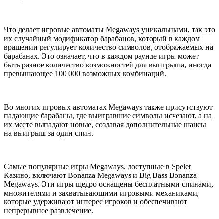
Что делает игровые автоматы Megaways уникальными, так это
их случайный модификатор барабанов, который в каждом
вращении регулирует количество символов, отображаемых на
барабанах. Это означает, что в каждом раунде игры может
быть разное количество возможностей для выигрыша, иногда
превышающее 100 000 возможных комбинаций.
Во многих игровых автоматах Megaways также присутствуют
падающие барабаны, где выигравшие символы исчезают, а на
их месте выпадают новые, создавая дополнительные шансы
на выигрыш за один спин.
Самые популярные игры Megaways, доступные в Spelet
Казино, включают Bonanza Megaways и Big Bass Bonanza
Megaways. Эти игры щедро оснащены бесплатными спинами,
множителями и захватывающими игровыми механиками,
которые удерживают интерес игроков и обеспечивают
непрерывное развлечение.