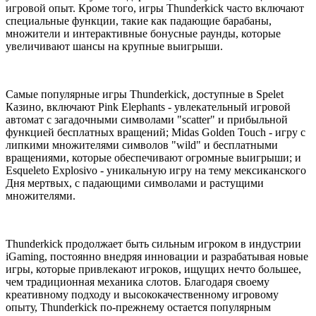
игровой опыт. Кроме того, игры Thunderkick часто включают
специальные функции, такие как падающие барабаны,
множители и интерактивные бонусные раунды, которые
увеличивают шансы на крупные выигрыши.
Самые популярные игры Thunderkick, доступные в Spelet
Казино, включают Pink Elephants - увлекательный игровой
автомат с загадочными символами "scatter" и прибыльной
функцией бесплатных вращений; Midas Golden Touch - игру с
липкими множителями символов "wild" и бесплатными
вращениями, которые обеспечивают огромные выигрыши; и
Esqueleto Explosivo - уникальную игру на тему мексиканского
Дня мертвых, с падающими символами и растущими
множителями.
Thunderkick продолжает быть сильным игроком в индустрии
iGaming, постоянно внедряя инновации и разрабатывая новые
игры, которые привлекают игроков, ищущих нечто большее,
чем традиционная механика слотов. Благодаря своему
креативному подходу и высококачественному игровому
опыту, Thunderkick по-прежнему остается популярным