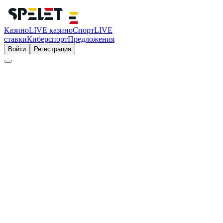
Казино
LIVE казино
Спорт
LIVE
ставки
Киберспорт
Предложения
Войти
Регистрация