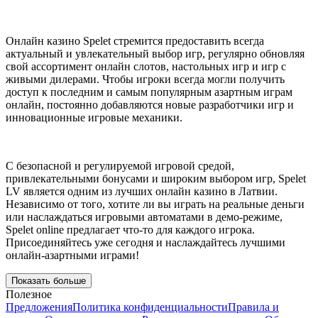
Онлайн казино Spelet стремится предоставить всегда
актуальный и увлекательный выбор игр, регулярно обновляя
свой ассортимент онлайн слотов, настольных игр и игр с
живыми дилерами. Чтобы игроки всегда могли получить
доступ к последним и самым популярным азартным играм
онлайн, постоянно добавляются новые разработчики игр и
инновационные игровые механики.
С безопасной и регулируемой игровой средой,
привлекательными бонусами и широким выбором игр, Spelet
LV является одним из лучших онлайн казино в Латвии.
Независимо от того, хотите ли вы играть на реальные деньги
или наслаждаться игровыми автоматами в демо-режиме,
Spelet online предлагает что-то для каждого игрока.
Присоединяйтесь уже сегодня и наслаждайтесь лучшими
онлайн-азартными играми!
Показать больше
Полезное
Предложения
Политика конфиденциальности
Правила и