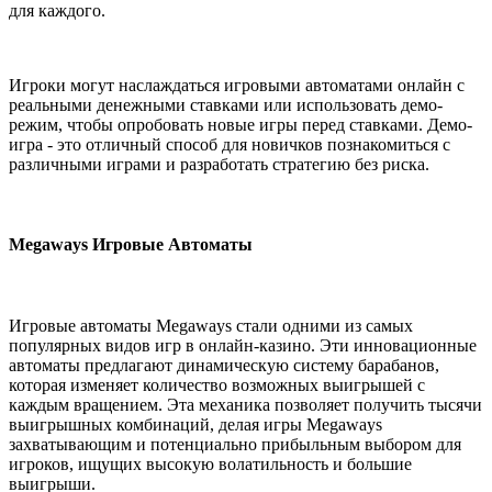
для каждого.
Игроки могут наслаждаться игровыми автоматами онлайн с
реальными денежными ставками или использовать демо-
режим, чтобы опробовать новые игры перед ставками. Демо-
игра - это отличный способ для новичков познакомиться с
различными играми и разработать стратегию без риска.
Megaways Игровые Автоматы
Игровые автоматы Megaways стали одними из самых
популярных видов игр в онлайн-казино. Эти инновационные
автоматы предлагают динамическую систему барабанов,
которая изменяет количество возможных выигрышей с
каждым вращением. Эта механика позволяет получить тысячи
выигрышных комбинаций, делая игры Megaways
захватывающим и потенциально прибыльным выбором для
игроков, ищущих высокую волатильность и большие
выигрыши.