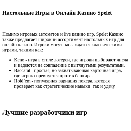
Настольные Игры в Онлайн Казино Spelet
Помимо игровых автоматов и live казино игр, Spelet Казино
также предлагает широкий ассортимент настольных игр для
онлайн казино. Игроки могут наслаждаться классическими
играми, такими как:
Keno - игра в стиле лотереи, где игроки выбирают числа
и надеются на совпадение с вытянутыми результатами.
Baccarat - простая, но захватывающая карточная игра,
где игрок соревнуется против банкира.
Hold’em - популярная вариация покера, которая
проверяет как стратегические навыки, так и удачу.
Лучшие разработчики игр