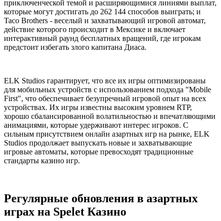
приключенческой темой и расширяющимися линиями выплат,
которые могут достигать до 262 144 способов выиграть; и
Taco Brothers - веселый и захватывающий игровой автомат,
действие которого происходит в Мексике и включает
интерактивный раунд бесплатных вращений, где игрокам
предстоит избегать злого капитана Диаса.
ELK Studios гарантирует, что все их игры оптимизированы
для мобильных устройств с использованием подхода "Mobile
First", что обеспечивает безупречный игровой опыт на всех
устройствах. Их игры известны высоким уровнем RTP,
хорошо сбалансированной волатильностью и впечатляющими
анимациями, которые удерживают интерес игроков. С
сильным присутствием онлайн азартных игр на рынке, ELK
Studios продолжает выпускать новые и захватывающие
игровые автоматы, которые превосходят традиционные
стандарты казино игр.
Регулярные обновления в азартных
играх на Spelet Казино