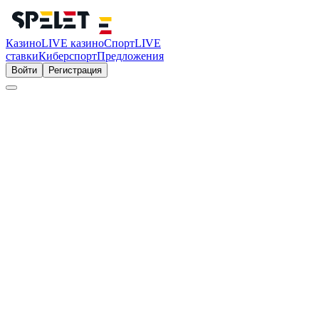
Казино
LIVE казино
Спорт
LIVE
ставки
Киберспорт
Предложения
Войти
Регистрация