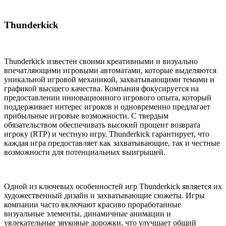
Thunderkick
Thunderkick известен своими креативными и визуально
впечатляющими игровыми автоматами, которые выделяются
уникальной игровой механикой, захватывающими темами и
графикой высшего качества. Компания фокусируется на
предоставлении инновационного игрового опыта, который
поддерживает интерес игроков и одновременно предлагает
прибыльные игровые возможности. С твердым
обязательством обеспечивать высокий процент возврата
игроку (RTP) и честную игру, Thunderkick гарантирует, что
каждая игра предоставляет как захватывающие, так и честные
возможности для потенциальных выигрышей.
Одной из ключевых особенностей игр Thunderkick является их
художественный дизайн и захватывающие сюжеты. Игры
компании часто включают красиво проработанные
визуальные элементы, динамичные анимации и
увлекательные звуковые дорожки, что улучшает общий