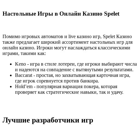
Настольные Игры в Онлайн Казино Spelet
Помимо игровых автоматов и live казино игр, Spelet Казино
также предлагает широкий ассортимент настольных игр для
онлайн казино. Игроки могут наслаждаться классическими
играми, такими как:
Keno - игра в стиле лотереи, где игроки выбирают числа
и надеются на совпадение с вытянутыми результатами.
Baccarat - простая, но захватывающая карточная игра,
где игрок соревнуется против банкира.
Hold’em - популярная вариация покера, которая
проверяет как стратегические навыки, так и удачу.
Лучшие разработчики игр