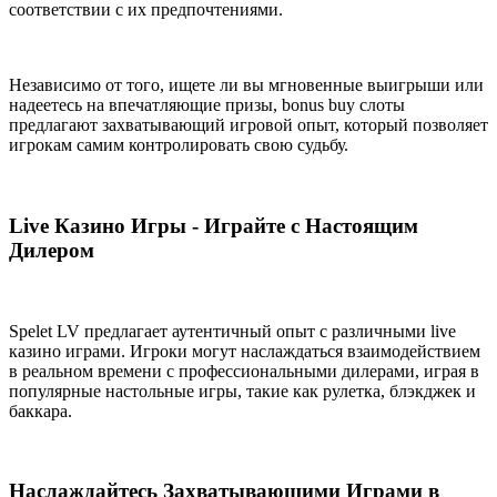
соответствии с их предпочтениями.
Независимо от того, ищете ли вы мгновенные выигрыши или
надеетесь на впечатляющие призы, bonus buy слоты
предлагают захватывающий игровой опыт, который позволяет
игрокам самим контролировать свою судьбу.
Live Казино Игры - Играйте с Настоящим
Дилером
Spelet LV предлагает аутентичный опыт с различными live
казино играми. Игроки могут наслаждаться взаимодействием
в реальном времени с профессиональными дилерами, играя в
популярные настольные игры, такие как рулетка, блэкджек и
баккара.
Наслаждайтесь Захватывающими Играми в