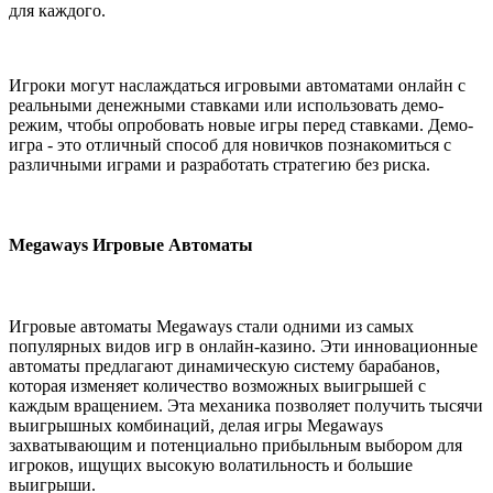
для каждого.
Игроки могут наслаждаться игровыми автоматами онлайн с
реальными денежными ставками или использовать демо-
режим, чтобы опробовать новые игры перед ставками. Демо-
игра - это отличный способ для новичков познакомиться с
различными играми и разработать стратегию без риска.
Megaways Игровые Автоматы
Игровые автоматы Megaways стали одними из самых
популярных видов игр в онлайн-казино. Эти инновационные
автоматы предлагают динамическую систему барабанов,
которая изменяет количество возможных выигрышей с
каждым вращением. Эта механика позволяет получить тысячи
выигрышных комбинаций, делая игры Megaways
захватывающим и потенциально прибыльным выбором для
игроков, ищущих высокую волатильность и большие
выигрыши.