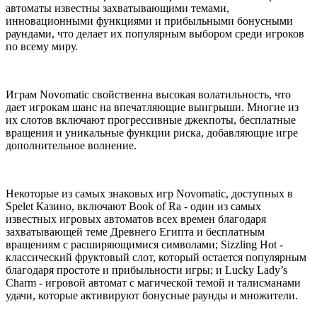
автоматы известны захватывающими темами,
инновационными функциями и прибыльными бонусными
раундами, что делает их популярным выбором среди игроков
по всему миру.
Играм Novomatic свойственна высокая волатильность, что
дает игрокам шанс на впечатляющие выигрыши. Многие из
их слотов включают прогрессивные джекпоты, бесплатные
вращения и уникальные функции риска, добавляющие игре
дополнительное волнение.
Некоторые из самых знаковых игр Novomatic, доступных в
Spelet Казино, включают Book of Ra - один из самых
известных игровых автоматов всех времен благодаря
захватывающей теме Древнего Египта и бесплатным
вращениям с расширяющимися символами; Sizzling Hot -
классический фруктовый слот, который остается популярным
благодаря простоте и прибыльности игры; и Lucky Lady’s
Charm - игровой автомат с магической темой и талисманами
удачи, которые активируют бонусные раунды и множители.