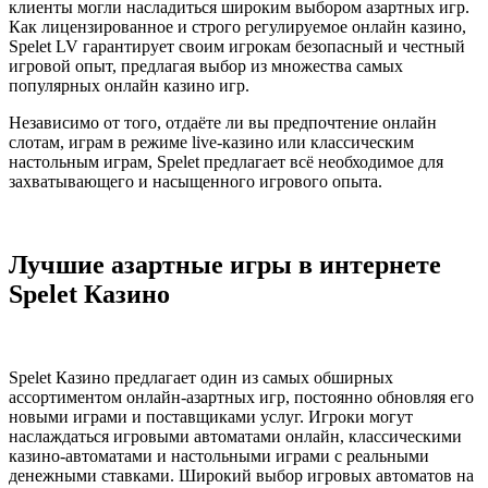
клиенты могли насладиться широким выбором азартных игр.
Как лицензированное и строго регулируемое онлайн казино,
Spelet LV гарантирует своим игрокам безопасный и честный
игровой опыт, предлагая выбор из множества самых
популярных онлайн казино игр.
Независимо от того, отдаёте ли вы предпочтение онлайн
слотам, играм в режиме live-казино или классическим
настольным играм, Spelet предлагает всё необходимое для
захватывающего и насыщенного игрового опыта.
Лучшие азартные игры в интернете
Spelet Казино
Spelet Казино предлагает один из самых обширных
ассортиментом онлайн-азартных игр, постоянно обновляя его
новыми играми и поставщиками услуг. Игроки могут
наслаждаться игровыми автоматами онлайн, классическими
казино-автоматами и настольными играми с реальными
денежными ставками. Широкий выбор игровых автоматов на