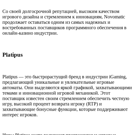
Со своей долгосрочной репутацией, высоким качеством
игрового дизайна и стремлением к инновациям, Novomatic
продолжает оставаться одним из самых надежных и
востребованных поставщиков программного обеспечения в
онлайн-казино индустрии.
Platipus
Platipus — это быстрорастущий бренд в индустрии iGaming,
предлагающий уникальные и увлекательные игровые
автоматы. Они выделяются яркой графикой, захватывающими
темами и инновационной игровой механикой. Этот
поставщик известен своим стремлением обеспечить честную
игру, высокий процент возврата игроку (RTP) и
захватывающие бонусные функции, которые поддерживают
интерес игроков.