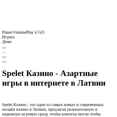
Planet Fortune
Play`n`GO
Играть
Демо
Spelet Казино - Азартные
игры в интернете в Латвии
Spelet Казино - это один из самых новых и современных
онлайн казино в Латвии, предлагая увлекательную и
надежную игровую среду, чтобы клиенты могли чтобы