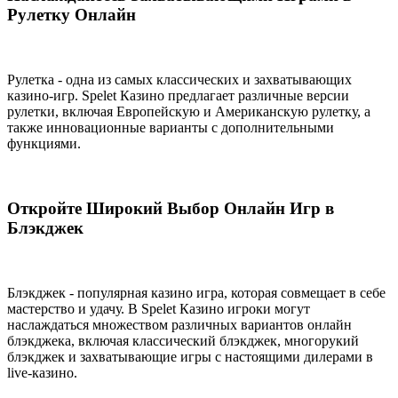
Рулетку Онлайн
Рулетка - одна из самых классических и захватывающих
казино-игр. Spelet Казино предлагает различные версии
рулетки, включая Европейскую и Американскую рулетку, а
также инновационные варианты с дополнительными
функциями.
Откройте Широкий Выбор Онлайн Игр в
Блэкджек
Блэкджек - популярная казино игра, которая совмещает в себе
мастерство и удачу. В Spelet Казино игроки могут
наслаждаться множеством различных вариантов онлайн
блэкджека, включая классический блэкджек, многорукий
блэкджек и захватывающие игры с настоящими дилерами в
live-казино.