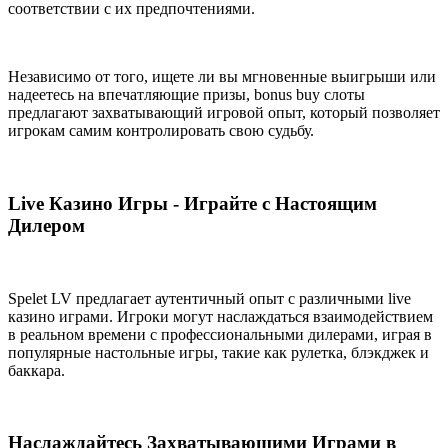
соответствии с их предпочтениями.
Независимо от того, ищете ли вы мгновенные выигрыши или
надеетесь на впечатляющие призы, bonus buy слоты
предлагают захватывающий игровой опыт, который позволяет
игрокам самим контролировать свою судьбу.
Live Казино Игры - Играйте с Настоящим
Дилером
Spelet LV предлагает аутентичный опыт с различными live
казино играми. Игроки могут наслаждаться взаимодействием
в реальном времени с профессиональными дилерами, играя в
популярные настольные игры, такие как рулетка, блэкджек и
баккара.
Наслаждайтесь Захватывающими Играми в