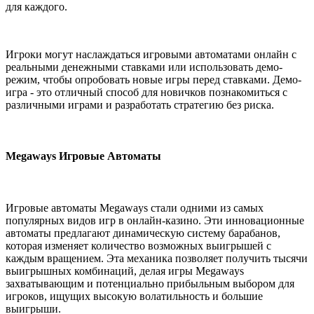
для каждого.
Игроки могут наслаждаться игровыми автоматами онлайн с
реальными денежными ставками или использовать демо-
режим, чтобы опробовать новые игры перед ставками. Демо-
игра - это отличный способ для новичков познакомиться с
различными играми и разработать стратегию без риска.
Megaways Игровые Автоматы
Игровые автоматы Megaways стали одними из самых
популярных видов игр в онлайн-казино. Эти инновационные
автоматы предлагают динамическую систему барабанов,
которая изменяет количество возможных выигрышей с
каждым вращением. Эта механика позволяет получить тысячи
выигрышных комбинаций, делая игры Megaways
захватывающим и потенциально прибыльным выбором для
игроков, ищущих высокую волатильность и большие
выигрыши.