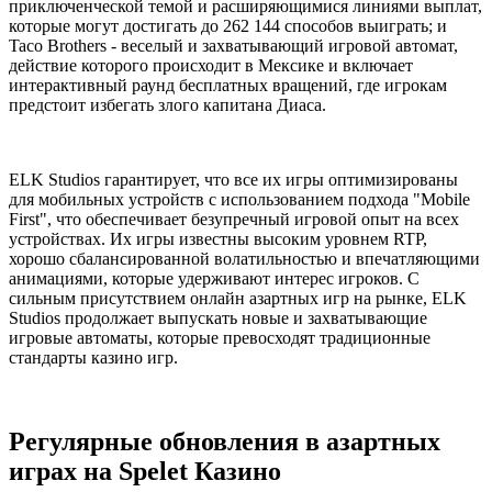
приключенческой темой и расширяющимися линиями выплат,
которые могут достигать до 262 144 способов выиграть; и
Taco Brothers - веселый и захватывающий игровой автомат,
действие которого происходит в Мексике и включает
интерактивный раунд бесплатных вращений, где игрокам
предстоит избегать злого капитана Диаса.
ELK Studios гарантирует, что все их игры оптимизированы
для мобильных устройств с использованием подхода "Mobile
First", что обеспечивает безупречный игровой опыт на всех
устройствах. Их игры известны высоким уровнем RTP,
хорошо сбалансированной волатильностью и впечатляющими
анимациями, которые удерживают интерес игроков. С
сильным присутствием онлайн азартных игр на рынке, ELK
Studios продолжает выпускать новые и захватывающие
игровые автоматы, которые превосходят традиционные
стандарты казино игр.
Регулярные обновления в азартных
играх на Spelet Казино