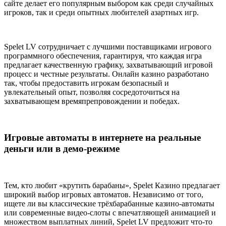
сайте делает его популярным выбором как среди случайных
игроков, так и среди опытных любителей азартных игр.
Spelet LV сотрудничает с лучшими поставщиками игрового
программного обеспечения, гарантируя, что каждая игра
предлагает качественную графику, захватывающий игровой
процесс и честные результаты. Онлайн казино разработано
так, чтобы предоставить игрокам безопасный и
увлекательный опыт, позволяя сосредоточиться на
захватывающем времяпрепровождении и победах.
Игровые автоматы в интернете на реальные
деньги или в демо-режиме
Тем, кто любит «крутить барабаны», Spelet Казино предлагает
широкий выбор игровых автоматов. Независимо от того,
ищете ли вы классические трёхбарабанные казино-автоматы
или современные видео-слоты с впечатляющей анимацией и
множеством выплатных линий, Spelet LV предложит что-то