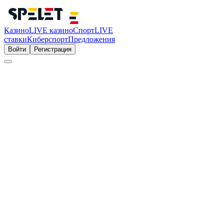
Казино
LIVE казино
Спорт
LIVE
ставки
Киберспорт
Предложения
Войти
Регистрация