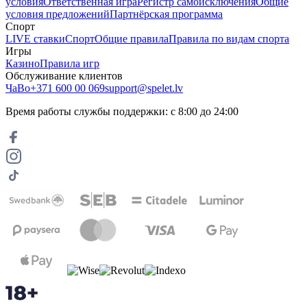
условия
Ответственная игра
Регистр самоисключения
Общие
условия предложений
Партнёрская программа
Спорт
LIVE ставки
Спорт
Общие правила
Правила по видам спорта
Игры
Казино
Правила игр
Обслуживание клиентов
ЧаВо
+371 600 00 069
support@spelet.lv
Время работы службы поддержки: с 8:00 до 24:00