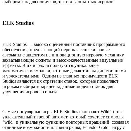
выбором как для новичков, так и для опытных игроков.
ELK Studios
ELK Studios — высоко оцененный поставщик программного
обеспечения, предлагающий первоклассные игровые
автоматы с акцентом на инновационную игровую механику,
захватывающие сюжеты и высококачественные визуальные
эффекты. В их играх используются уникальные
математические модели, которые делают игры динамичными
и увлекательными. Одним из главных преимуществ ELK
Studios являются их стратегии ставок, которые позволяют
игрокам выбирать заранее заданные модели ставок для
улучшения игрового опыта.
Самые популярные игры ELK Studios включают Wild Toro -
увлекательный игровой автомат, который сочетает символы
"wild" и уникальную функцию повторных вращений, создавая
отличные возможности для выигрыша; Ecuador Gold - игру с