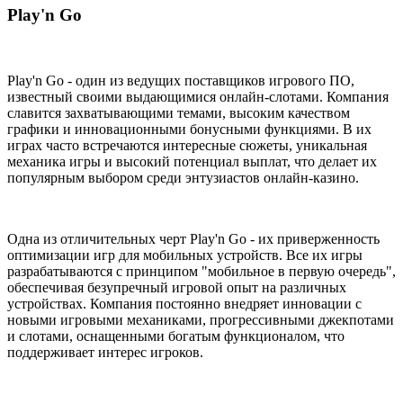
Play'n Go
Play'n Go - один из ведущих поставщиков игрового ПО,
известный своими выдающимися онлайн-слотами. Компания
славится захватывающими темами, высоким качеством
графики и инновационными бонусными функциями. В их
играх часто встречаются интересные сюжеты, уникальная
механика игры и высокий потенциал выплат, что делает их
популярным выбором среди энтузиастов онлайн-казино.
Одна из отличительных черт Play'n Go - их приверженность
оптимизации игр для мобильных устройств. Все их игры
разрабатываются с принципом "мобильное в первую очередь",
обеспечивая безупречный игровой опыт на различных
устройствах. Компания постоянно внедряет инновации с
новыми игровыми механиками, прогрессивными джекпотами
и слотами, оснащенными богатым функционалом, что
поддерживает интерес игроков.