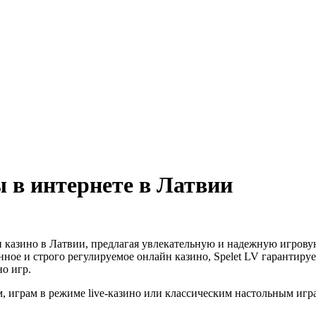
ы в интернете в Латвии
йн казино в Латвии, предлагая увлекательную и надежную игров
ное и строго регулируемое онлайн казино, Spelet LV гарантиру
о игр.
, играм в режиме live-казино или классическим настольным игра