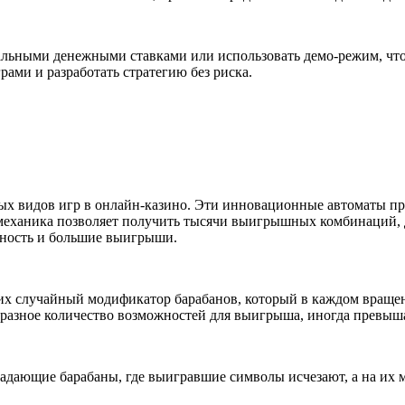
льными денежными ставками или использовать демо-режим, чтоб
ами и разработать стратегию без риска.
х видов игр в онлайн-казино. Эти инновационные автоматы пре
механика позволяет получить тысячи выигрышных комбинаций,
ность и большие выигрыши.
 их случайный модификатор барабанов, который в каждом враще
ть разное количество возможностей для выигрыша, иногда прев
адающие барабаны, где выигравшие символы исчезают, а на их 