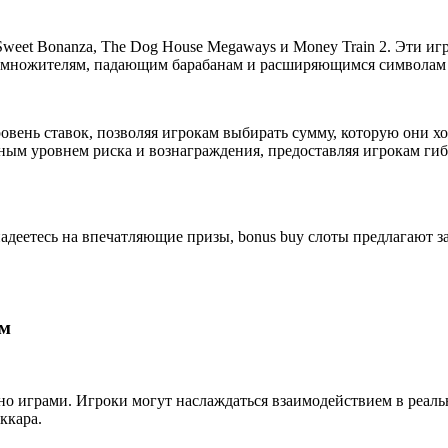
Sweet Bonanza, The Dog House Megaways и Money Train 2. Эти и
 множителям, падающим барабанам и расширяющимся символам 
ровень ставок, позволяя игрокам выбирать сумму, которую они 
зным уровнем риска и вознаграждения, предоставляя игрокам гиб
адеетесь на впечатляющие призы, bonus buy слоты предлагают 
ом
ино играми. Игроки могут наслаждаться взаимодействием в реал
ккара.