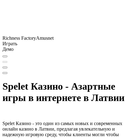
Richness Factory
Amusnet
Играть
Демо
Spelet Казино - Азартные
игры в интернете в Латвии
Spelet Казино - это один из самых новых и современных
онлайн казино в Латвии, предлагая увлекательную и
надежную игровую среду, чтобы клиенты могли чтобы