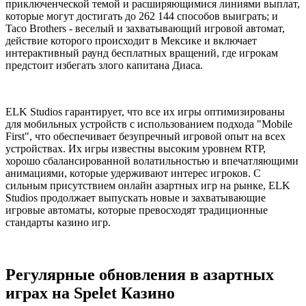
приключенческой темой и расширяющимися линиями выплат,
которые могут достигать до 262 144 способов выиграть; и
Taco Brothers - веселый и захватывающий игровой автомат,
действие которого происходит в Мексике и включает
интерактивный раунд бесплатных вращений, где игрокам
предстоит избегать злого капитана Диаса.
ELK Studios гарантирует, что все их игры оптимизированы
для мобильных устройств с использованием подхода "Mobile
First", что обеспечивает безупречный игровой опыт на всех
устройствах. Их игры известны высоким уровнем RTP,
хорошо сбалансированной волатильностью и впечатляющими
анимациями, которые удерживают интерес игроков. С
сильным присутствием онлайн азартных игр на рынке, ELK
Studios продолжает выпускать новые и захватывающие
игровые автоматы, которые превосходят традиционные
стандарты казино игр.
Регулярные обновления в азартных
играх на Spelet Казино