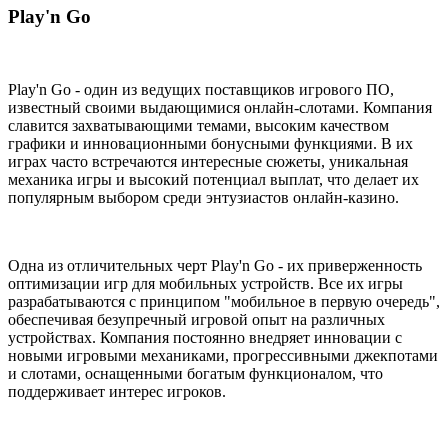
Play'n Go
Play'n Go - один из ведущих поставщиков игрового ПО,
известный своими выдающимися онлайн-слотами. Компания
славится захватывающими темами, высоким качеством
графики и инновационными бонусными функциями. В их
играх часто встречаются интересные сюжеты, уникальная
механика игры и высокий потенциал выплат, что делает их
популярным выбором среди энтузиастов онлайн-казино.
Одна из отличительных черт Play'n Go - их приверженность
оптимизации игр для мобильных устройств. Все их игры
разрабатываются с принципом "мобильное в первую очередь",
обеспечивая безупречный игровой опыт на различных
устройствах. Компания постоянно внедряет инновации с
новыми игровыми механиками, прогрессивными джекпотами
и слотами, оснащенными богатым функционалом, что
поддерживает интерес игроков.