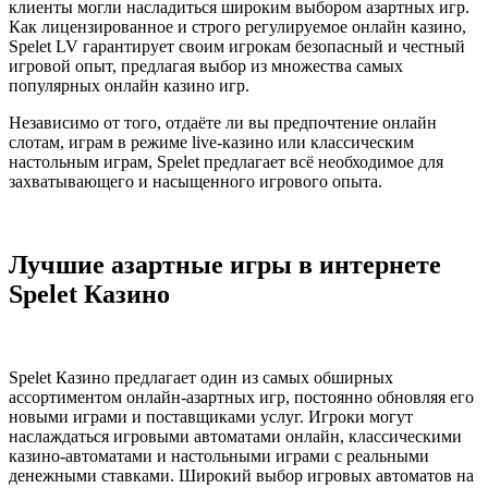
клиенты могли насладиться широким выбором азартных игр.
Как лицензированное и строго регулируемое онлайн казино,
Spelet LV гарантирует своим игрокам безопасный и честный
игровой опыт, предлагая выбор из множества самых
популярных онлайн казино игр.
Независимо от того, отдаёте ли вы предпочтение онлайн
слотам, играм в режиме live-казино или классическим
настольным играм, Spelet предлагает всё необходимое для
захватывающего и насыщенного игрового опыта.
Лучшие азартные игры в интернете
Spelet Казино
Spelet Казино предлагает один из самых обширных
ассортиментом онлайн-азартных игр, постоянно обновляя его
новыми играми и поставщиками услуг. Игроки могут
наслаждаться игровыми автоматами онлайн, классическими
казино-автоматами и настольными играми с реальными
денежными ставками. Широкий выбор игровых автоматов на