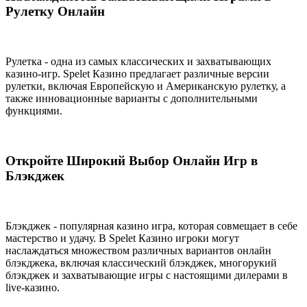
Рулетку Онлайн
Рулетка - одна из самых классических и захватывающих
казино-игр. Spelet Казино предлагает различные версии
рулетки, включая Европейскую и Американскую рулетку, а
также инновационные варианты с дополнительными
функциями.
Откройте Широкий Выбор Онлайн Игр в
Блэкджек
Блэкджек - популярная казино игра, которая совмещает в себе
мастерство и удачу. В Spelet Казино игроки могут
наслаждаться множеством различных вариантов онлайн
блэкджека, включая классический блэкджек, многорукий
блэкджек и захватывающие игры с настоящими дилерами в
live-казино.