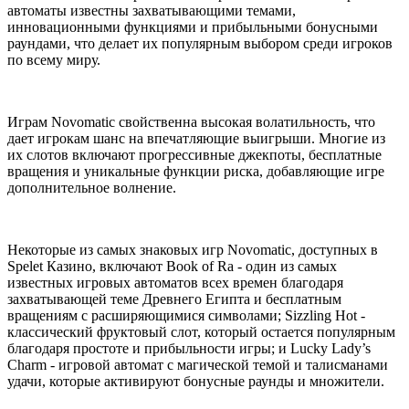
автоматы известны захватывающими темами,
инновационными функциями и прибыльными бонусными
раундами, что делает их популярным выбором среди игроков
по всему миру.
Играм Novomatic свойственна высокая волатильность, что
дает игрокам шанс на впечатляющие выигрыши. Многие из
их слотов включают прогрессивные джекпоты, бесплатные
вращения и уникальные функции риска, добавляющие игре
дополнительное волнение.
Некоторые из самых знаковых игр Novomatic, доступных в
Spelet Казино, включают Book of Ra - один из самых
известных игровых автоматов всех времен благодаря
захватывающей теме Древнего Египта и бесплатным
вращениям с расширяющимися символами; Sizzling Hot -
классический фруктовый слот, который остается популярным
благодаря простоте и прибыльности игры; и Lucky Lady’s
Charm - игровой автомат с магической темой и талисманами
удачи, которые активируют бонусные раунды и множители.