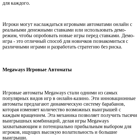
для каждого.
Игроки могут наслаждаться игровыми автоматами онлайн с
реальными денежными ставками или использовать демо-
режим, чтобы опробовать новые игры перед ставками. Демо-
игра - это отличный способ для новичков познакомиться с
различными играми и разработать стратегию без риска.
Megaways Игровые Автоматы
Игровые автоматы Megaways стали одними из самых
популярных видов игр в онлайн-казино. Эти инновационные
автоматы предлагают динамическую систему барабанов,
которая изменяет количество возможных выигрышей с
каждым вращением. Эта механика позволяет получить тысячи
выигрышных комбинаций, делая игры Megaways
захватывающим и потенциально прибыльным выбором для
игроков, ищущих высокую волатильность и большие
выигрыши.