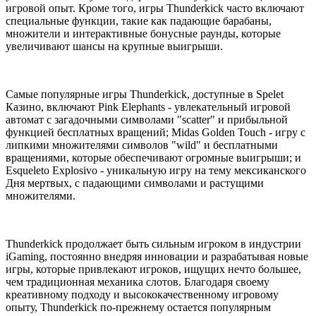
игровой опыт. Кроме того, игры Thunderkick часто включают
специальные функции, такие как падающие барабаны,
множители и интерактивные бонусные раунды, которые
увеличивают шансы на крупные выигрыши.
Самые популярные игры Thunderkick, доступные в Spelet
Казино, включают Pink Elephants - увлекательный игровой
автомат с загадочными символами "scatter" и прибыльной
функцией бесплатных вращений; Midas Golden Touch - игру с
липкими множителями символов "wild" и бесплатными
вращениями, которые обеспечивают огромные выигрыши; и
Esqueleto Explosivo - уникальную игру на тему мексиканского
Дня мертвых, с падающими символами и растущими
множителями.
Thunderkick продолжает быть сильным игроком в индустрии
iGaming, постоянно внедряя инновации и разрабатывая новые
игры, которые привлекают игроков, ищущих нечто большее,
чем традиционная механика слотов. Благодаря своему
креативному подходу и высококачественному игровому
опыту, Thunderkick по-прежнему остается популярным