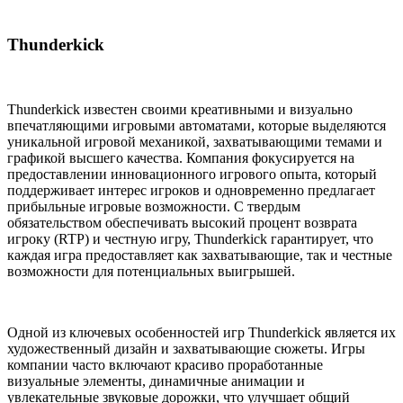
Thunderkick
Thunderkick известен своими креативными и визуально
впечатляющими игровыми автоматами, которые выделяются
уникальной игровой механикой, захватывающими темами и
графикой высшего качества. Компания фокусируется на
предоставлении инновационного игрового опыта, который
поддерживает интерес игроков и одновременно предлагает
прибыльные игровые возможности. С твердым
обязательством обеспечивать высокий процент возврата
игроку (RTP) и честную игру, Thunderkick гарантирует, что
каждая игра предоставляет как захватывающие, так и честные
возможности для потенциальных выигрышей.
Одной из ключевых особенностей игр Thunderkick является их
художественный дизайн и захватывающие сюжеты. Игры
компании часто включают красиво проработанные
визуальные элементы, динамичные анимации и
увлекательные звуковые дорожки, что улучшает общий