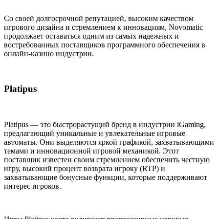
Со своей долгосрочной репутацией, высоким качеством
игрового дизайна и стремлением к инновациям, Novomatic
продолжает оставаться одним из самых надежных и
востребованных поставщиков программного обеспечения в
онлайн-казино индустрии.
Platipus
Platipus — это быстрорастущий бренд в индустрии iGaming,
предлагающий уникальные и увлекательные игровые
автоматы. Они выделяются яркой графикой, захватывающими
темами и инновационной игровой механикой. Этот
поставщик известен своим стремлением обеспечить честную
игру, высокий процент возврата игроку (RTP) и
захватывающие бонусные функции, которые поддерживают
интерес игроков.