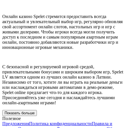
Онлайн казино Spelet стремится предоставить всегда
актуальный и увлекательный выбор игр, регулярно обновляя
свой ассортимент онлайн слотов, настольных игр и игр с
живыми дилерами. Чтобы игроки всегда могли получить
доступ к последним и самым популярным азартным играм
онлайн, постоянно добавляются новые разработчики игр и
инновационные игровые механики.
С безопасной и регулируемой игровой средой,
привлекательными бонусами и широким выбором игр, Spelet
LV является одним из лучших онлайн казино в Латвии.
Независимо от того, хотите ли вы играть на реальные деньги
или наслаждаться игровыми автоматами в демо-режиме,
Spelet online предлагает что-то для каждого игрока.
Присоединяйтесь уже сегодня и наслаждайтесь лучшими
онлайн-азартными играми!
Показать больше
Полезное
Предложения
Политика конфиденциальности
Правила и