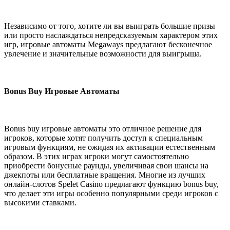
Независимо от того, хотите ли вы выиграть большие призы
или просто наслаждаться непредсказуемым характером этих
игр, игровые автоматы Megaways предлагают бесконечное
увлечение и значительные возможности для выигрыша.
Bonus Buy Игровые Автоматы
Bonus buy игровые автоматы это отличное решение для
игроков, которые хотят получить доступ к специальным
игровым функциям, не ожидая их активации естественным
образом. В этих играх игроки могут самостоятельно
приобрести бонусные раунды, увеличивая свои шансы на
джекпоты или бесплатные вращения. Многие из лучших
онлайн-слотов Spelet Casino предлагают функцию bonus buy,
что делает эти игры особенно популярными среди игроков с
высокими ставками.