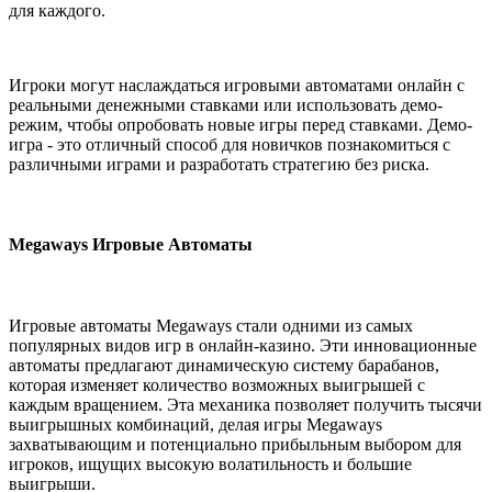
для каждого.
Игроки могут наслаждаться игровыми автоматами онлайн с
реальными денежными ставками или использовать демо-
режим, чтобы опробовать новые игры перед ставками. Демо-
игра - это отличный способ для новичков познакомиться с
различными играми и разработать стратегию без риска.
Megaways Игровые Автоматы
Игровые автоматы Megaways стали одними из самых
популярных видов игр в онлайн-казино. Эти инновационные
автоматы предлагают динамическую систему барабанов,
которая изменяет количество возможных выигрышей с
каждым вращением. Эта механика позволяет получить тысячи
выигрышных комбинаций, делая игры Megaways
захватывающим и потенциально прибыльным выбором для
игроков, ищущих высокую волатильность и большие
выигрыши.