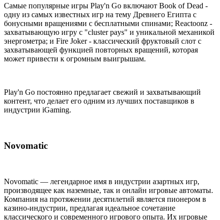
Самые популярные игры Play'n Go включают Book of Dead -
одну из самых известных игр на тему Древнего Египта с
бонусными вращениями с бесплатными спинами; Reactoonz -
захватывающую игру с "cluster pays" и уникальной механикой
энергометра; и Fire Joker - классический фруктовый слот с
захватывающей функцией повторных вращений, которая
может привести к огромным выигрышам.
Play'n Go постоянно предлагает свежий и захватывающий
контент, что делает его одним из лучших поставщиков в
индустрии iGaming.
Novomatic
Novomatic — легендарное имя в индустрии азартных игр,
производящее как наземные, так и онлайн игровые автоматы.
Компания на протяжении десятилетий является пионером в
казино-индустрии, предлагая идеальное сочетание
классического и современного игрового опыта. Их игровые