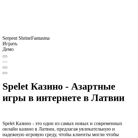
Serpent Shrine
Fantasma
Играть
Демо
Spelet Казино - Азартные
игры в интернете в Латвии
Spelet Казино - это один из самых новых и современных
онлайн казино в Латвии, предлагая увлекательную и
надежную игровую среду, чтобы клиенты могли чтобы