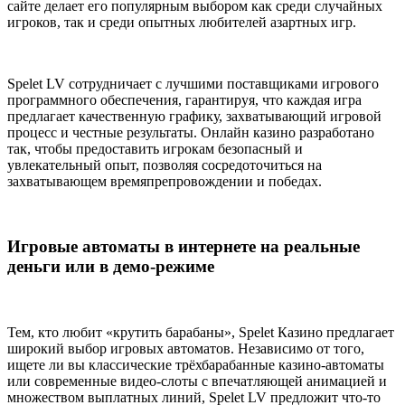
сайте делает его популярным выбором как среди случайных
игроков, так и среди опытных любителей азартных игр.
Spelet LV сотрудничает с лучшими поставщиками игрового
программного обеспечения, гарантируя, что каждая игра
предлагает качественную графику, захватывающий игровой
процесс и честные результаты. Онлайн казино разработано
так, чтобы предоставить игрокам безопасный и
увлекательный опыт, позволяя сосредоточиться на
захватывающем времяпрепровождении и победах.
Игровые автоматы в интернете на реальные
деньги или в демо-режиме
Тем, кто любит «крутить барабаны», Spelet Казино предлагает
широкий выбор игровых автоматов. Независимо от того,
ищете ли вы классические трёхбарабанные казино-автоматы
или современные видео-слоты с впечатляющей анимацией и
множеством выплатных линий, Spelet LV предложит что-то