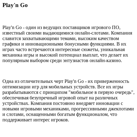
Play'n Go
Play'n Go - один из ведущих поставщиков игрового ПО,
известный своими выдающимися онлайн-слотами. Компания
славится захватывающими темами, высоким качеством
графики и инновационными бонусными функциями. В их
играх часто встречаются интересные сюжеты, уникальная
механика игры и высокий потенциал выплат, что делает их
популярным выбором среди энтузиастов онлайн-казино.
Одна из отличительных черт Play'n Go - их приверженность
оптимизации игр для мобильных устройств. Все их игры
разрабатываются с принципом "мобильное в первую очередь",
обеспечивая безупречный игровой опыт на различных
устройствах. Компания постоянно внедряет инновации с
новыми игровыми механиками, прогрессивными джекпотами
и слотами, оснащенными богатым функционалом, что
поддерживает интерес игроков.