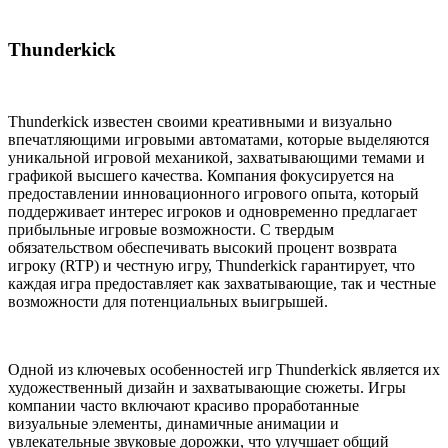
Thunderkick
Thunderkick известен своими креативными и визуально
впечатляющими игровыми автоматами, которые выделяются
уникальной игровой механикой, захватывающими темами и
графикой высшего качества. Компания фокусируется на
предоставлении инновационного игрового опыта, который
поддерживает интерес игроков и одновременно предлагает
прибыльные игровые возможности. С твердым
обязательством обеспечивать высокий процент возврата
игроку (RTP) и честную игру, Thunderkick гарантирует, что
каждая игра предоставляет как захватывающие, так и честные
возможности для потенциальных выигрышей.
Одной из ключевых особенностей игр Thunderkick является их
художественный дизайн и захватывающие сюжеты. Игры
компании часто включают красиво проработанные
визуальные элементы, динамичные анимации и
увлекательные звуковые дорожки, что улучшает общий