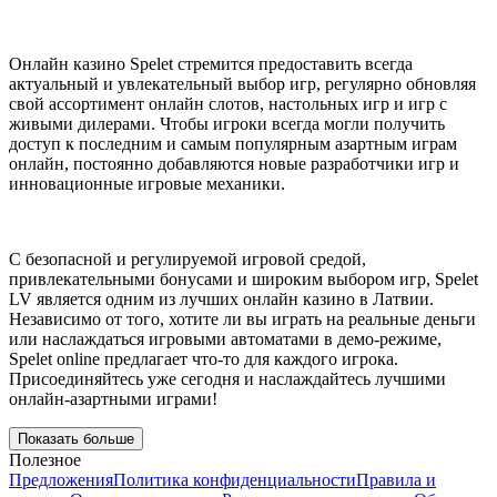
Онлайн казино Spelet стремится предоставить всегда
актуальный и увлекательный выбор игр, регулярно обновляя
свой ассортимент онлайн слотов, настольных игр и игр с
живыми дилерами. Чтобы игроки всегда могли получить
доступ к последним и самым популярным азартным играм
онлайн, постоянно добавляются новые разработчики игр и
инновационные игровые механики.
С безопасной и регулируемой игровой средой,
привлекательными бонусами и широким выбором игр, Spelet
LV является одним из лучших онлайн казино в Латвии.
Независимо от того, хотите ли вы играть на реальные деньги
или наслаждаться игровыми автоматами в демо-режиме,
Spelet online предлагает что-то для каждого игрока.
Присоединяйтесь уже сегодня и наслаждайтесь лучшими
онлайн-азартными играми!
Показать больше
Полезное
Предложения
Политика конфиденциальности
Правила и