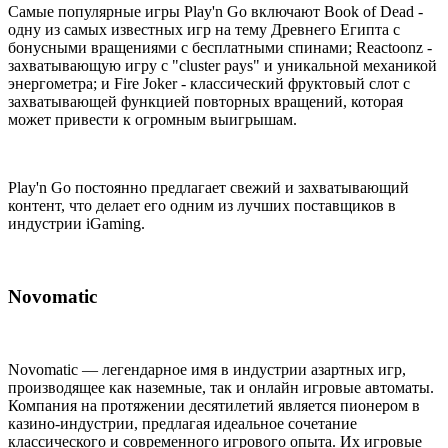
Самые популярные игры Play'n Go включают Book of Dead -
одну из самых известных игр на тему Древнего Египта с
бонусными вращениями с бесплатными спинами; Reactoonz -
захватывающую игру с "cluster pays" и уникальной механикой
энергометра; и Fire Joker - классический фруктовый слот с
захватывающей функцией повторных вращений, которая
может привести к огромным выигрышам.
Play'n Go постоянно предлагает свежий и захватывающий
контент, что делает его одним из лучших поставщиков в
индустрии iGaming.
Novomatic
Novomatic — легендарное имя в индустрии азартных игр,
производящее как наземные, так и онлайн игровые автоматы.
Компания на протяжении десятилетий является пионером в
казино-индустрии, предлагая идеальное сочетание
классического и современного игрового опыта. Их игровые