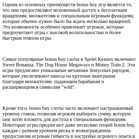
Одним из основных преимуществ bonus buy игр является то,
что они предоставляют мгновенный доступ к бесплатным
вращениям, множителям и специальным игровым функциям,
которые обычно нужно было бы ждать несколько вращений.
Эта возможность особенно привлекает игроков, которые
предпочитают игры с высокой волатильностью и более
быстрым темпом игры.
Самые популярные bonus buy слоты в Spelet Казино включают
Sweet Bonanza, The Dog House Megaways и Money Train 2. Эти
игры предлагают уникальные механики бонусных раундов,
которые увеличивают шансы на крупные выигрыши
благодаря множителям, падающим барабанам и
расширяющимся символам "wild".
Кроме того, bonus buy слоты часто включают настраиваемый
уровень ставок, позволяя игрокам выбирать сумму, которую
они хотят вложить для доступа к специальным функциям.
Некоторые игры предлагают даже несколько опций bonus buy,
каждая с разным уровнем риска и вознаграждения,
предоставляя игрокам гибкость в настройке игрового опыта в