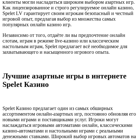
клиенты могли насладиться широким выбором азартных игр.
Как лицензированное и строго регулируемое онлайн казино,
Spelet LV гарантирует своим игрокам безопасный и честный
игровой опыт, предлагая выбор из множества самых
популярных онлайн казино игр.
Независимо от того, отдаёте ли вы предпочтение онлайн
слотам, играм в режиме live-казино или классическим
настольным играм, Spelet предлагает всё необходимое для
захватывающего и насыщенного игрового опыта.
Лучшие азартные игры в интернете
Spelet Казино
Spelet Казино предлагает один из самых обширных
ассортиментом онлайн-азартных игр, постоянно обновляя его
новыми играми и поставщиками услуг. Игроки могут
наслаждаться игровыми автоматами онлайн, классическими
казино-автоматами и настольными играми с реальными
денежными ставками. Широкий выбор игровых автоматов на