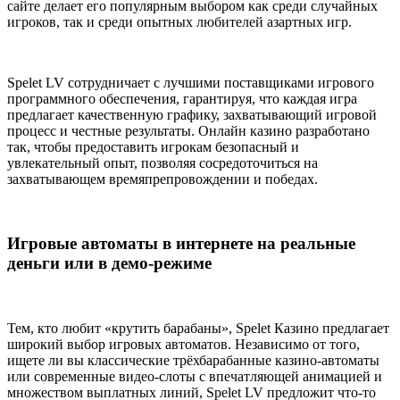
сайте делает его популярным выбором как среди случайных
игроков, так и среди опытных любителей азартных игр.
Spelet LV сотрудничает с лучшими поставщиками игрового
программного обеспечения, гарантируя, что каждая игра
предлагает качественную графику, захватывающий игровой
процесс и честные результаты. Онлайн казино разработано
так, чтобы предоставить игрокам безопасный и
увлекательный опыт, позволяя сосредоточиться на
захватывающем времяпрепровождении и победах.
Игровые автоматы в интернете на реальные
деньги или в демо-режиме
Тем, кто любит «крутить барабаны», Spelet Казино предлагает
широкий выбор игровых автоматов. Независимо от того,
ищете ли вы классические трёхбарабанные казино-автоматы
или современные видео-слоты с впечатляющей анимацией и
множеством выплатных линий, Spelet LV предложит что-то