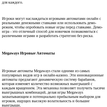
для каждого.
Игроки могут наслаждаться игровыми автоматами онлайн с
реальными денежными ставками или использовать демо-
режим, чтобы опробовать новые игры перед ставками. Демо-
игра - это отличный способ для новичков познакомиться с
различными играми и разработать стратегию без риска.
Megaways Игровые Автоматы
Игровые автоматы Megaways стали одними из самых
популярных видов игр в онлайн-казино. Эти инновационные
автоматы предлагают динамическую систему барабанов,
которая изменяет количество возможных выигрышей с
каждым вращением. Эта механика позволяет получить тысячи
выигрышных комбинаций, делая игры Megaways
захватывающим и потенциально прибыльным выбором для
игроков, ищущих высокую волатильность и большие
выигрыши.