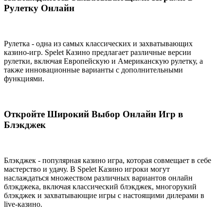
Рулетку Онлайн
Рулетка - одна из самых классических и захватывающих
казино-игр. Spelet Казино предлагает различные версии
рулетки, включая Европейскую и Американскую рулетку, а
также инновационные варианты с дополнительными
функциями.
Откройте Широкий Выбор Онлайн Игр в
Блэкджек
Блэкджек - популярная казино игра, которая совмещает в себе
мастерство и удачу. В Spelet Казино игроки могут
наслаждаться множеством различных вариантов онлайн
блэкджека, включая классический блэкджек, многорукий
блэкджек и захватывающие игры с настоящими дилерами в
live-казино.