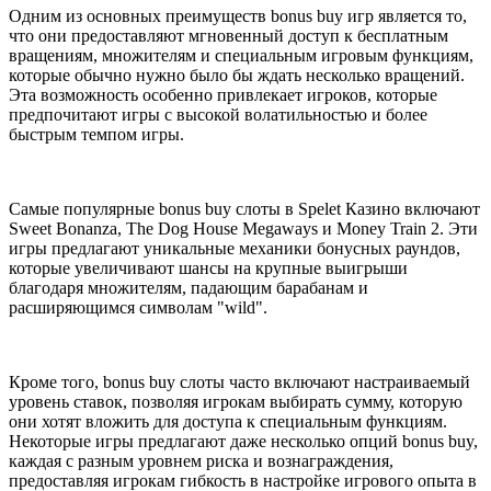
Одним из основных преимуществ bonus buy игр является то,
что они предоставляют мгновенный доступ к бесплатным
вращениям, множителям и специальным игровым функциям,
которые обычно нужно было бы ждать несколько вращений.
Эта возможность особенно привлекает игроков, которые
предпочитают игры с высокой волатильностью и более
быстрым темпом игры.
Самые популярные bonus buy слоты в Spelet Казино включают
Sweet Bonanza, The Dog House Megaways и Money Train 2. Эти
игры предлагают уникальные механики бонусных раундов,
которые увеличивают шансы на крупные выигрыши
благодаря множителям, падающим барабанам и
расширяющимся символам "wild".
Кроме того, bonus buy слоты часто включают настраиваемый
уровень ставок, позволяя игрокам выбирать сумму, которую
они хотят вложить для доступа к специальным функциям.
Некоторые игры предлагают даже несколько опций bonus buy,
каждая с разным уровнем риска и вознаграждения,
предоставляя игрокам гибкость в настройке игрового опыта в