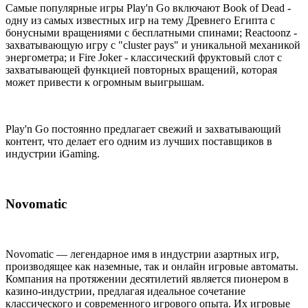
Самые популярные игры Play'n Go включают Book of Dead -
одну из самых известных игр на тему Древнего Египта с
бонусными вращениями с бесплатными спинами; Reactoonz -
захватывающую игру с "cluster pays" и уникальной механикой
энергометра; и Fire Joker - классический фруктовый слот с
захватывающей функцией повторных вращений, которая
может привести к огромным выигрышам.
Play'n Go постоянно предлагает свежий и захватывающий
контент, что делает его одним из лучших поставщиков в
индустрии iGaming.
Novomatic
Novomatic — легендарное имя в индустрии азартных игр,
производящее как наземные, так и онлайн игровые автоматы.
Компания на протяжении десятилетий является пионером в
казино-индустрии, предлагая идеальное сочетание
классического и современного игрового опыта. Их игровые