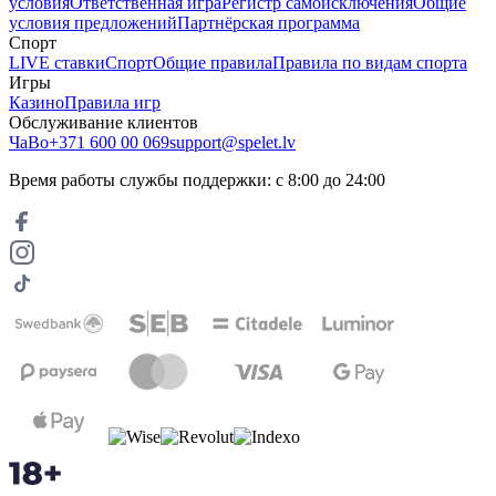
условия
Ответственная игра
Регистр самоисключения
Общие
условия предложений
Партнёрская программа
Спорт
LIVE ставки
Спорт
Общие правила
Правила по видам спорта
Игры
Казино
Правила игр
Обслуживание клиентов
ЧаВо
+371 600 00 069
support@spelet.lv
Время работы службы поддержки: с 8:00 до 24:00