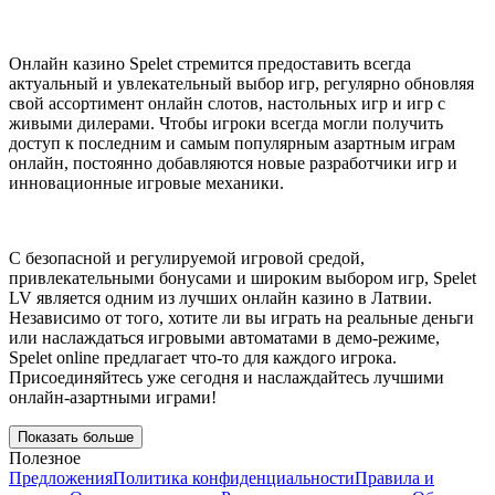
Онлайн казино Spelet стремится предоставить всегда
актуальный и увлекательный выбор игр, регулярно обновляя
свой ассортимент онлайн слотов, настольных игр и игр с
живыми дилерами. Чтобы игроки всегда могли получить
доступ к последним и самым популярным азартным играм
онлайн, постоянно добавляются новые разработчики игр и
инновационные игровые механики.
С безопасной и регулируемой игровой средой,
привлекательными бонусами и широким выбором игр, Spelet
LV является одним из лучших онлайн казино в Латвии.
Независимо от того, хотите ли вы играть на реальные деньги
или наслаждаться игровыми автоматами в демо-режиме,
Spelet online предлагает что-то для каждого игрока.
Присоединяйтесь уже сегодня и наслаждайтесь лучшими
онлайн-азартными играми!
Показать больше
Полезное
Предложения
Политика конфиденциальности
Правила и