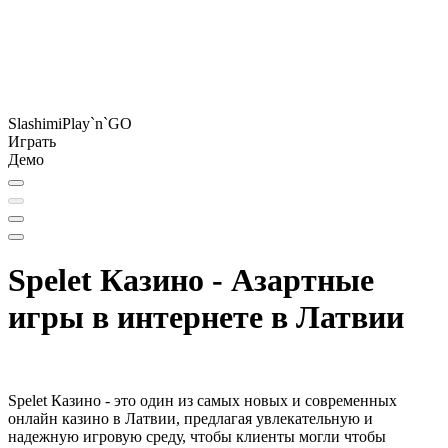
Slashimi
Play`n`GO
Играть
Демо
Spelet Казино - Азартные
игры в интернете в Латвии
Spelet Казино - это один из самых новых и современных
онлайн казино в Латвии, предлагая увлекательную и
надежную игровую среду, чтобы клиенты могли чтобы