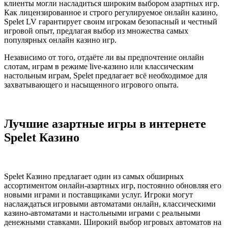
клиенты могли насладиться широким выбором азартных игр.
Как лицензированное и строго регулируемое онлайн казино,
Spelet LV гарантирует своим игрокам безопасный и честный
игровой опыт, предлагая выбор из множества самых
популярных онлайн казино игр.
Независимо от того, отдаёте ли вы предпочтение онлайн
слотам, играм в режиме live-казино или классическим
настольным играм, Spelet предлагает всё необходимое для
захватывающего и насыщенного игрового опыта.
Лучшие азартные игры в интернете
Spelet Казино
Spelet Казино предлагает один из самых обширных
ассортиментом онлайн-азартных игр, постоянно обновляя его
новыми играми и поставщиками услуг. Игроки могут
наслаждаться игровыми автоматами онлайн, классическими
казино-автоматами и настольными играми с реальными
денежными ставками. Широкий выбор игровых автоматов на