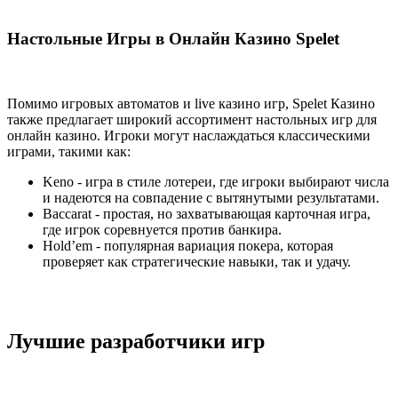
Настольные Игры в Онлайн Казино Spelet
Помимо игровых автоматов и live казино игр, Spelet Казино
также предлагает широкий ассортимент настольных игр для
онлайн казино. Игроки могут наслаждаться классическими
играми, такими как:
Keno - игра в стиле лотереи, где игроки выбирают числа
и надеются на совпадение с вытянутыми результатами.
Baccarat - простая, но захватывающая карточная игра,
где игрок соревнуется против банкира.
Hold’em - популярная вариация покера, которая
проверяет как стратегические навыки, так и удачу.
Лучшие разработчики игр