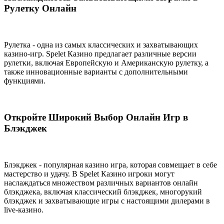
Рулетку Онлайн
Рулетка - одна из самых классических и захватывающих
казино-игр. Spelet Казино предлагает различные версии
рулетки, включая Европейскую и Американскую рулетку, а
также инновационные варианты с дополнительными
функциями.
Откройте Широкий Выбор Онлайн Игр в
Блэкджек
Блэкджек - популярная казино игра, которая совмещает в себе
мастерство и удачу. В Spelet Казино игроки могут
наслаждаться множеством различных вариантов онлайн
блэкджека, включая классический блэкджек, многорукий
блэкджек и захватывающие игры с настоящими дилерами в
live-казино.