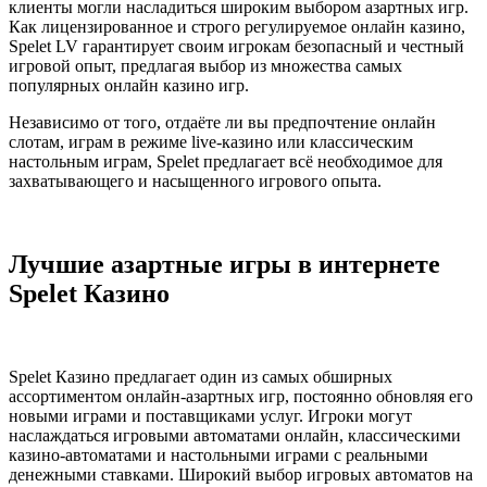
клиенты могли насладиться широким выбором азартных игр.
Как лицензированное и строго регулируемое онлайн казино,
Spelet LV гарантирует своим игрокам безопасный и честный
игровой опыт, предлагая выбор из множества самых
популярных онлайн казино игр.
Независимо от того, отдаёте ли вы предпочтение онлайн
слотам, играм в режиме live-казино или классическим
настольным играм, Spelet предлагает всё необходимое для
захватывающего и насыщенного игрового опыта.
Лучшие азартные игры в интернете
Spelet Казино
Spelet Казино предлагает один из самых обширных
ассортиментом онлайн-азартных игр, постоянно обновляя его
новыми играми и поставщиками услуг. Игроки могут
наслаждаться игровыми автоматами онлайн, классическими
казино-автоматами и настольными играми с реальными
денежными ставками. Широкий выбор игровых автоматов на