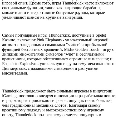
игровой опыт. Кроме того, игры Thunderkick часто включают
специальные функции, такие как падающие барабаны,
множители и интерактивные бонусные раунды, которые
увеличивают шансы на крупные выигрыши.
Самые популярные игры Thunderkick, доступные в Spelet
Казино, включают Pink Elephants - увлекательный игровой
автомат с загадочными символами "scatter" и прибыльной
функцией бесплатных вращений; Midas Golden Touch - игру с
липкими множителями символов "wild" и бесплатными
вращениями, которые обеспечивают огромные выигрыши; и
Esqueleto Explosivo - уникальную игру на тему мексиканского
Дня мертвых, с падающими символами и растущими
множителями.
Thunderkick продолжает быть сильным игроком в индустрии
iGaming, постоянно внедряя инновации и разрабатывая новые
игры, которые привлекают игроков, ищущих нечто большее,
чем традиционная механика слотов. Благодаря своему
креативному подходу и высококачественному игровому
опыту, Thunderkick по-прежнему остается популярным