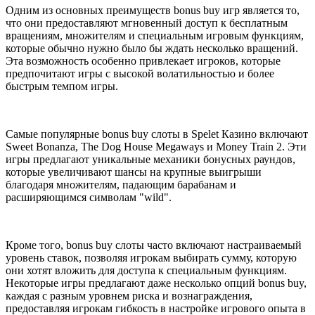
Одним из основных преимуществ bonus buy игр является то,
что они предоставляют мгновенный доступ к бесплатным
вращениям, множителям и специальным игровым функциям,
которые обычно нужно было бы ждать несколько вращений.
Эта возможность особенно привлекает игроков, которые
предпочитают игры с высокой волатильностью и более
быстрым темпом игры.
Самые популярные bonus buy слоты в Spelet Казино включают
Sweet Bonanza, The Dog House Megaways и Money Train 2. Эти
игры предлагают уникальные механики бонусных раундов,
которые увеличивают шансы на крупные выигрыши
благодаря множителям, падающим барабанам и
расширяющимся символам "wild".
Кроме того, bonus buy слоты часто включают настраиваемый
уровень ставок, позволяя игрокам выбирать сумму, которую
они хотят вложить для доступа к специальным функциям.
Некоторые игры предлагают даже несколько опций bonus buy,
каждая с разным уровнем риска и вознаграждения,
предоставляя игрокам гибкость в настройке игрового опыта в