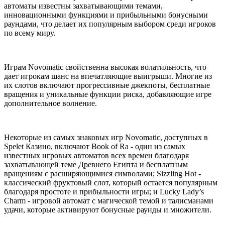
автоматы известны захватывающими темами,
инновационными функциями и прибыльными бонусными
раундами, что делает их популярным выбором среди игроков
по всему миру.
Играм Novomatic свойственна высокая волатильность, что
дает игрокам шанс на впечатляющие выигрыши. Многие из
их слотов включают прогрессивные джекпоты, бесплатные
вращения и уникальные функции риска, добавляющие игре
дополнительное волнение.
Некоторые из самых знаковых игр Novomatic, доступных в
Spelet Казино, включают Book of Ra - один из самых
известных игровых автоматов всех времен благодаря
захватывающей теме Древнего Египта и бесплатным
вращениям с расширяющимися символами; Sizzling Hot -
классический фруктовый слот, который остается популярным
благодаря простоте и прибыльности игры; и Lucky Lady’s
Charm - игровой автомат с магической темой и талисманами
удачи, которые активируют бонусные раунды и множители.