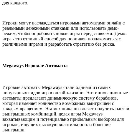
для каждого.
Игроки могут наслаждаться игровыми автоматами онлайн с
реальными денежными ставками или использовать демо-
режим, чтобы опробовать новые игры перед ставками. Демо-
игра - это отличный способ для новичков познакомиться с
различными играми и разработать стратегию без риска.
Megaways Игровые Автоматы
Игровые автоматы Megaways стали одними из самых
популярных видов игр в онлайн-казино. Эти инновационные
автоматы предлагают динамическую систему барабанов,
которая изменяет количество возможных выигрышей с
каждым вращением. Эта механика позволяет получить тысячи
выигрышных комбинаций, делая игры Megaways
захватывающим и потенциально прибыльным выбором для
игроков, ищущих высокую волатильность и большие
выигрыши.