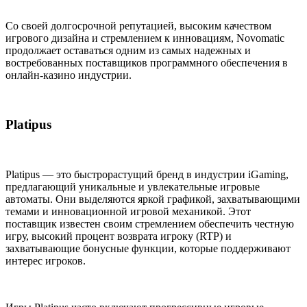
Со своей долгосрочной репутацией, высоким качеством
игрового дизайна и стремлением к инновациям, Novomatic
продолжает оставаться одним из самых надежных и
востребованных поставщиков программного обеспечения в
онлайн-казино индустрии.
Platipus
Platipus — это быстрорастущий бренд в индустрии iGaming,
предлагающий уникальные и увлекательные игровые
автоматы. Они выделяются яркой графикой, захватывающими
темами и инновационной игровой механикой. Этот
поставщик известен своим стремлением обеспечить честную
игру, высокий процент возврата игроку (RTP) и
захватывающие бонусные функции, которые поддерживают
интерес игроков.