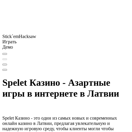
Stick`em
Hacksaw
Играть
Демо
Spelet Казино - Азартные
игры в интернете в Латвии
Spelet Казино - это один из самых новых и современных
онлайн казино в Латвии, предлагая увлекательную и
надежную игровую среду, чтобы клиенты могли чтобы