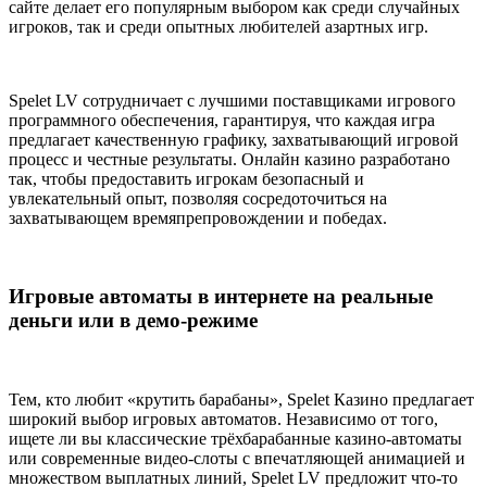
сайте делает его популярным выбором как среди случайных
игроков, так и среди опытных любителей азартных игр.
Spelet LV сотрудничает с лучшими поставщиками игрового
программного обеспечения, гарантируя, что каждая игра
предлагает качественную графику, захватывающий игровой
процесс и честные результаты. Онлайн казино разработано
так, чтобы предоставить игрокам безопасный и
увлекательный опыт, позволяя сосредоточиться на
захватывающем времяпрепровождении и победах.
Игровые автоматы в интернете на реальные
деньги или в демо-режиме
Тем, кто любит «крутить барабаны», Spelet Казино предлагает
широкий выбор игровых автоматов. Независимо от того,
ищете ли вы классические трёхбарабанные казино-автоматы
или современные видео-слоты с впечатляющей анимацией и
множеством выплатных линий, Spelet LV предложит что-то