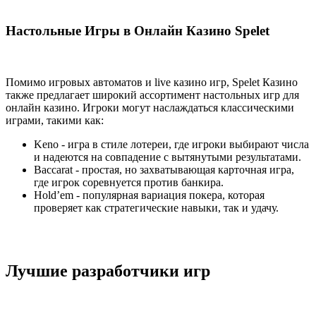
Настольные Игры в Онлайн Казино Spelet
Помимо игровых автоматов и live казино игр, Spelet Казино
также предлагает широкий ассортимент настольных игр для
онлайн казино. Игроки могут наслаждаться классическими
играми, такими как:
Keno - игра в стиле лотереи, где игроки выбирают числа
и надеются на совпадение с вытянутыми результатами.
Baccarat - простая, но захватывающая карточная игра,
где игрок соревнуется против банкира.
Hold’em - популярная вариация покера, которая
проверяет как стратегические навыки, так и удачу.
Лучшие разработчики игр