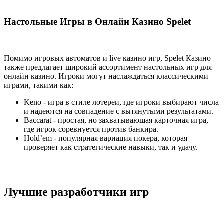
Настольные Игры в Онлайн Казино Spelet
Помимо игровых автоматов и live казино игр, Spelet Казино
также предлагает широкий ассортимент настольных игр для
онлайн казино. Игроки могут наслаждаться классическими
играми, такими как:
Keno - игра в стиле лотереи, где игроки выбирают числа
и надеются на совпадение с вытянутыми результатами.
Baccarat - простая, но захватывающая карточная игра,
где игрок соревнуется против банкира.
Hold’em - популярная вариация покера, которая
проверяет как стратегические навыки, так и удачу.
Лучшие разработчики игр