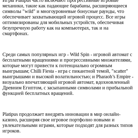
Игры Platipus часто включают прогрессивные игровые
механики, такие как падающие барабаны, расширяющиеся
символы "wild" и многоуровневые бонусные раунды, что
обеспечивает захватывающий игровой процесс. Все игры
оптимизированы для мобильных устройств, обеспечивая
безупречную работу как на компьютерах, так и на
смартфонах.
Среди самых популярных игр - Wild Spin - игровой автомат с
бесплатными вращениями и прогрессивными множителями,
которые могут привести к потенциально огромным
выигрышам; Chilli Fiesta - игра с пикантной темой, "scatter"
выигрышами и высокой волатильностью; и Pharaoh’s Empire -
визуально впечатляющий игровой автомат, вдохновленный
Древним Египтом, с засыпанными символами и прибыльной
функцией бесплатных вращений.
Platipus продолжает внедрять инновации в мир онлайн-
казино, расширяя свое игровое портфолио новыми и
увлекательными играми, которые подходят для разных типов
игроков.