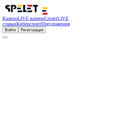
Казино
LIVE казино
Спорт
LIVE
ставки
Киберспорт
Предложения
Войти
Регистрация