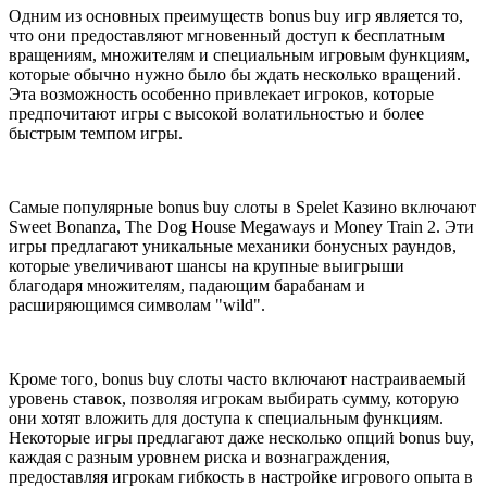
Одним из основных преимуществ bonus buy игр является то,
что они предоставляют мгновенный доступ к бесплатным
вращениям, множителям и специальным игровым функциям,
которые обычно нужно было бы ждать несколько вращений.
Эта возможность особенно привлекает игроков, которые
предпочитают игры с высокой волатильностью и более
быстрым темпом игры.
Самые популярные bonus buy слоты в Spelet Казино включают
Sweet Bonanza, The Dog House Megaways и Money Train 2. Эти
игры предлагают уникальные механики бонусных раундов,
которые увеличивают шансы на крупные выигрыши
благодаря множителям, падающим барабанам и
расширяющимся символам "wild".
Кроме того, bonus buy слоты часто включают настраиваемый
уровень ставок, позволяя игрокам выбирать сумму, которую
они хотят вложить для доступа к специальным функциям.
Некоторые игры предлагают даже несколько опций bonus buy,
каждая с разным уровнем риска и вознаграждения,
предоставляя игрокам гибкость в настройке игрового опыта в