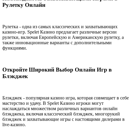
Рулетку Онлайн
Рулетка - одна из самых классических и захватывающих
казино-игр. Spelet Казино предлагает различные версии
рулетки, включая Европейскую и Американскую рулетку, а
также инновационные варианты с дополнительными
функциями.
Откройте Широкий Выбор Онлайн Игр в
Блэкджек
Блэкджек - популярная казино игра, которая совмещает в себе
мастерство и удачу. В Spelet Казино игроки могут
наслаждаться множеством различных вариантов онлайн
блэкджека, включая классический блэкджек, многорукий
блэкджек и захватывающие игры с настоящими дилерами в
live-казино.