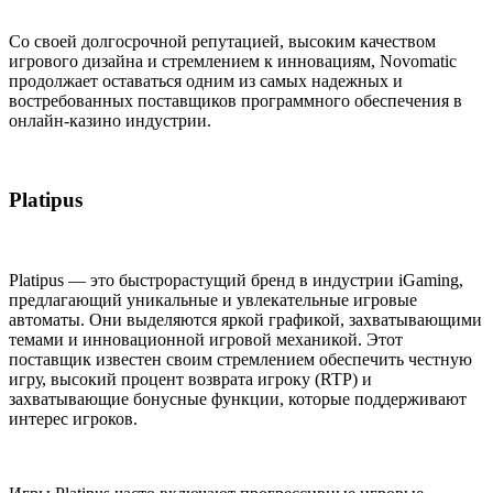
Со своей долгосрочной репутацией, высоким качеством
игрового дизайна и стремлением к инновациям, Novomatic
продолжает оставаться одним из самых надежных и
востребованных поставщиков программного обеспечения в
онлайн-казино индустрии.
Platipus
Platipus — это быстрорастущий бренд в индустрии iGaming,
предлагающий уникальные и увлекательные игровые
автоматы. Они выделяются яркой графикой, захватывающими
темами и инновационной игровой механикой. Этот
поставщик известен своим стремлением обеспечить честную
игру, высокий процент возврата игроку (RTP) и
захватывающие бонусные функции, которые поддерживают
интерес игроков.