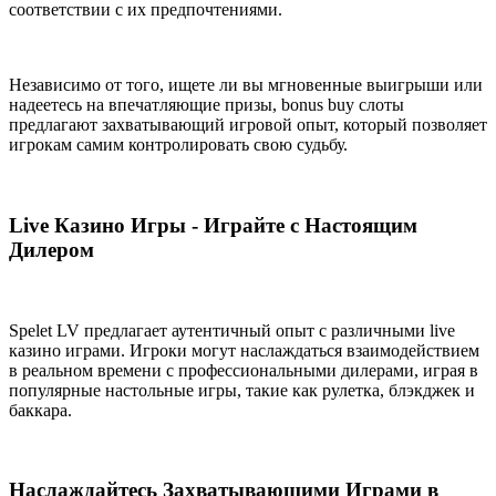
соответствии с их предпочтениями.
Независимо от того, ищете ли вы мгновенные выигрыши или
надеетесь на впечатляющие призы, bonus buy слоты
предлагают захватывающий игровой опыт, который позволяет
игрокам самим контролировать свою судьбу.
Live Казино Игры - Играйте с Настоящим
Дилером
Spelet LV предлагает аутентичный опыт с различными live
казино играми. Игроки могут наслаждаться взаимодействием
в реальном времени с профессиональными дилерами, играя в
популярные настольные игры, такие как рулетка, блэкджек и
баккара.
Наслаждайтесь Захватывающими Играми в