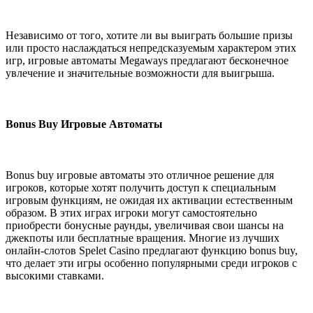
Независимо от того, хотите ли вы выиграть большие призы
или просто наслаждаться непредсказуемым характером этих
игр, игровые автоматы Megaways предлагают бесконечное
увлечение и значительные возможности для выигрыша.
Bonus Buy Игровые Автоматы
Bonus buy игровые автоматы это отличное решение для
игроков, которые хотят получить доступ к специальным
игровым функциям, не ожидая их активации естественным
образом. В этих играх игроки могут самостоятельно
приобрести бонусные раунды, увеличивая свои шансы на
джекпоты или бесплатные вращения. Многие из лучших
онлайн-слотов Spelet Casino предлагают функцию bonus buy,
что делает эти игры особенно популярными среди игроков с
высокими ставками.