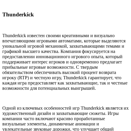
Thunderkick
Thunderkick известен своими креативными и визуально
впечатляющими игровыми автоматами, которые выделяются
уникальной игровой механикой, захватывающими темами и
графикой высшего качества. Компания фокусируется на
предоставлении инновационного игрового опыта, который
поддерживает интерес игроков и одновременно предлагает
прибыльные игровые возможности. С твердым
обязательством обеспечивать высокий процент возврата
игроку (RTP) и честную игру, Thunderkick гарантирует, что
каждая игра предоставляет как захватывающие, так и честные
возможности для потенциальных выигрышей.
Одной из ключевых особенностей игр Thunderkick является их
художественный дизайн и захватывающие сюжеты. Игры
компании часто включают красиво проработанные
визуальные элементы, динамичные анимации и
увлекательные звуковые дорожки, что улучшает общий