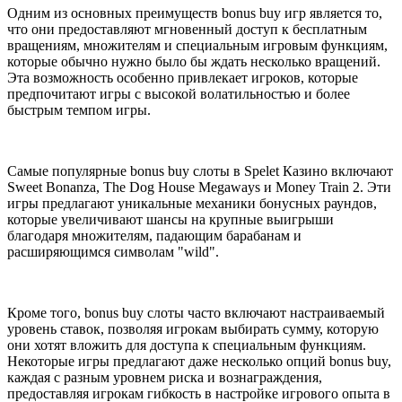
Одним из основных преимуществ bonus buy игр является то,
что они предоставляют мгновенный доступ к бесплатным
вращениям, множителям и специальным игровым функциям,
которые обычно нужно было бы ждать несколько вращений.
Эта возможность особенно привлекает игроков, которые
предпочитают игры с высокой волатильностью и более
быстрым темпом игры.
Самые популярные bonus buy слоты в Spelet Казино включают
Sweet Bonanza, The Dog House Megaways и Money Train 2. Эти
игры предлагают уникальные механики бонусных раундов,
которые увеличивают шансы на крупные выигрыши
благодаря множителям, падающим барабанам и
расширяющимся символам "wild".
Кроме того, bonus buy слоты часто включают настраиваемый
уровень ставок, позволяя игрокам выбирать сумму, которую
они хотят вложить для доступа к специальным функциям.
Некоторые игры предлагают даже несколько опций bonus buy,
каждая с разным уровнем риска и вознаграждения,
предоставляя игрокам гибкость в настройке игрового опыта в