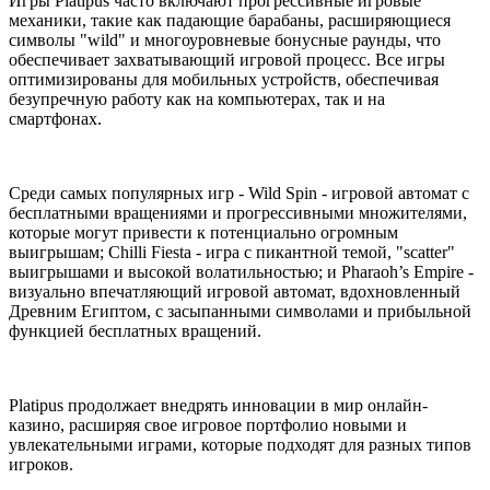
Игры Platipus часто включают прогрессивные игровые
механики, такие как падающие барабаны, расширяющиеся
символы "wild" и многоуровневые бонусные раунды, что
обеспечивает захватывающий игровой процесс. Все игры
оптимизированы для мобильных устройств, обеспечивая
безупречную работу как на компьютерах, так и на
смартфонах.
Среди самых популярных игр - Wild Spin - игровой автомат с
бесплатными вращениями и прогрессивными множителями,
которые могут привести к потенциально огромным
выигрышам; Chilli Fiesta - игра с пикантной темой, "scatter"
выигрышами и высокой волатильностью; и Pharaoh’s Empire -
визуально впечатляющий игровой автомат, вдохновленный
Древним Египтом, с засыпанными символами и прибыльной
функцией бесплатных вращений.
Platipus продолжает внедрять инновации в мир онлайн-
казино, расширяя свое игровое портфолио новыми и
увлекательными играми, которые подходят для разных типов
игроков.