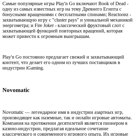
Самые популярные игры Play'n Go включают Book of Dead -
одну из самых известных игр на тему Древнего Египта с
бонусными вращениями с бесплатными спинами; Reactoonz -
захватывающую игру с "cluster pays" и уникальной механикой
энергометра; и Fire Joker - классический фруктовый слот с
захватывающей функцией повторных вращений, которая
может привести к огромным выигрышам.
Play'n Go постоянно предлагает свежий и захватывающий
контент, что делает его одним из лучших поставщиков в
индустрии iGaming.
Novomatic
Novomatic — легендарное имя в индустрии азартных игр,
производящее как наземные, так и онлайн игровые автоматы.
Компания на протяжении десятилетий является пионером в
казино-индустрии, предлагая идеальное сочетание
классического и современного игрового опыта. Их игровые