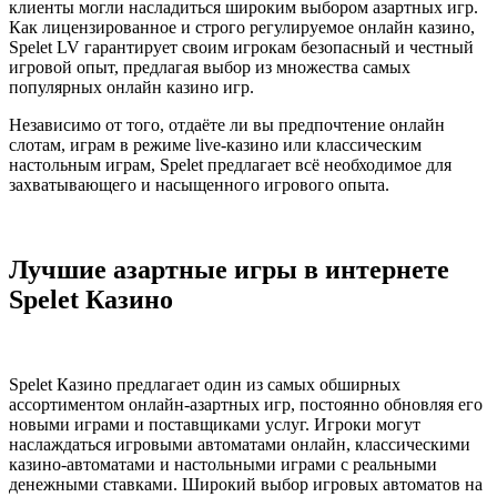
клиенты могли насладиться широким выбором азартных игр.
Как лицензированное и строго регулируемое онлайн казино,
Spelet LV гарантирует своим игрокам безопасный и честный
игровой опыт, предлагая выбор из множества самых
популярных онлайн казино игр.
Независимо от того, отдаёте ли вы предпочтение онлайн
слотам, играм в режиме live-казино или классическим
настольным играм, Spelet предлагает всё необходимое для
захватывающего и насыщенного игрового опыта.
Лучшие азартные игры в интернете
Spelet Казино
Spelet Казино предлагает один из самых обширных
ассортиментом онлайн-азартных игр, постоянно обновляя его
новыми играми и поставщиками услуг. Игроки могут
наслаждаться игровыми автоматами онлайн, классическими
казино-автоматами и настольными играми с реальными
денежными ставками. Широкий выбор игровых автоматов на