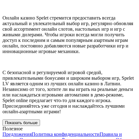
Онлайн казино Spelet стремится предоставить всегда
актуальный и увлекательный выбор игр, регулярно обновляя
свой ассортимент онлайн слотов, настольных игр и игр с
живыми дилерами. Чтобы игроки всегда могли получить
доступ к последним и самым популярным азартным играм
онлайн, постоянно добавляются новые разработчики игр и
инновационные игровые механики.
С безопасной и регулируемой игровой средой,
привлекательными бонусами и широким выбором игр, Spelet
LV является одним из лучших онлайн казино в Латвии.
Независимо от того, хотите ли вы играть на реальные деньги
или наслаждаться игровыми автоматами в демо-режиме,
Spelet online предлагает что-то для каждого игрока.
Присоединяйтесь уже сегодня и наслаждайтесь лучшими
онлайн-азартными играми!
Показать больше
Полезное
Предложения
Политика конфиденциальности
Правила и