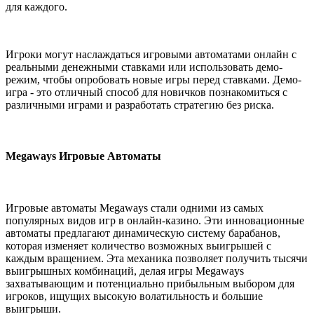
для каждого.
Игроки могут наслаждаться игровыми автоматами онлайн с
реальными денежными ставками или использовать демо-
режим, чтобы опробовать новые игры перед ставками. Демо-
игра - это отличный способ для новичков познакомиться с
различными играми и разработать стратегию без риска.
Megaways Игровые Автоматы
Игровые автоматы Megaways стали одними из самых
популярных видов игр в онлайн-казино. Эти инновационные
автоматы предлагают динамическую систему барабанов,
которая изменяет количество возможных выигрышей с
каждым вращением. Эта механика позволяет получить тысячи
выигрышных комбинаций, делая игры Megaways
захватывающим и потенциально прибыльным выбором для
игроков, ищущих высокую волатильность и большие
выигрыши.