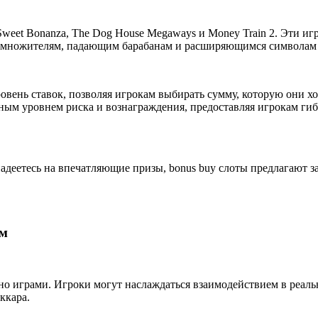
Sweet Bonanza, The Dog House Megaways и Money Train 2. Эти и
 множителям, падающим барабанам и расширяющимся символам 
ровень ставок, позволяя игрокам выбирать сумму, которую они 
зным уровнем риска и вознаграждения, предоставляя игрокам гиб
адеетесь на впечатляющие призы, bonus buy слоты предлагают 
ом
ино играми. Игроки могут наслаждаться взаимодействием в реал
ккара.