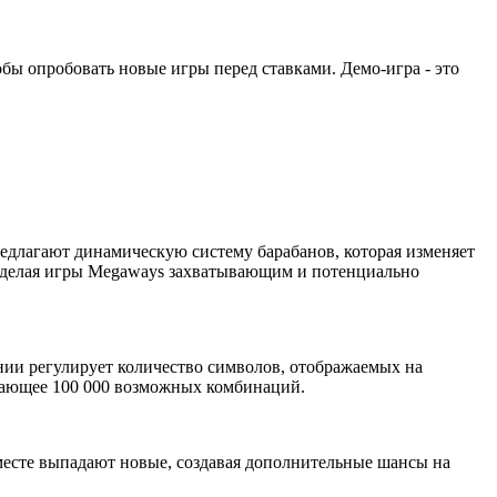
ы опробовать новые игры перед ставками. Демо-игра - это
длагают динамическую систему барабанов, которая изменяет
 делая игры Megaways захватывающим и потенциально
нии регулирует количество символов, отображаемых на
ышающее 100 000 возможных комбинаций.
месте выпадают новые, создавая дополнительные шансы на