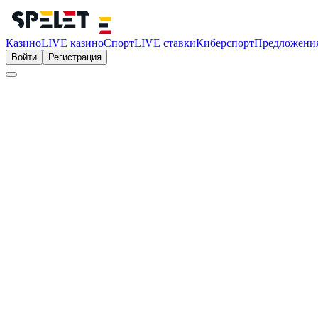
Казино
LIVE казино
Спорт
LIVE ставки
Киберспорт
Предложени
Войти
Регистрация