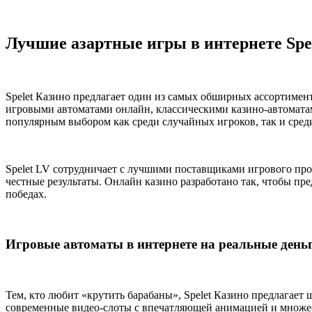
Лучшие азартные игры в интернете Spe
Spelet Казино предлагает один из самых обширных ассортимен
игровыми автоматами онлайн, классическими казино-автомата
популярным выбором как среди случайных игроков, так и сред
Spelet LV сотрудничает с лучшими поставщиками игрового про
честные результаты. Онлайн казино разработано так, чтобы п
победах.
Игровые автоматы в интернете на реальные день
Тем, кто любит «крутить барабаны», Spelet Казино предлагает
современные видео-слоты с впечатляющей анимацией и множес