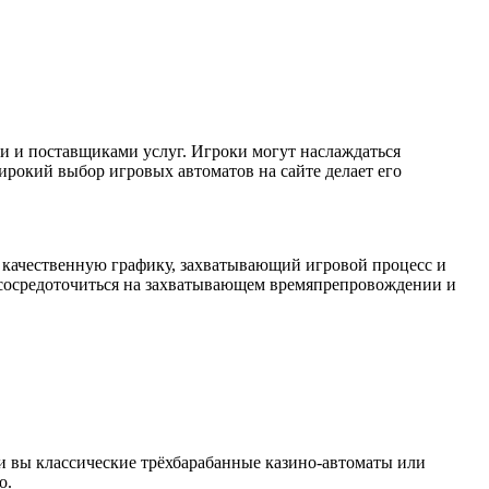
и и поставщиками услуг. Игроки могут наслаждаться
рокий выбор игровых автоматов на сайте делает его
т качественную графику, захватывающий игровой процесс и
я сосредоточиться на захватывающем времяпрепровождении и
ли вы классические трёхбарабанные казино-автоматы или
о.