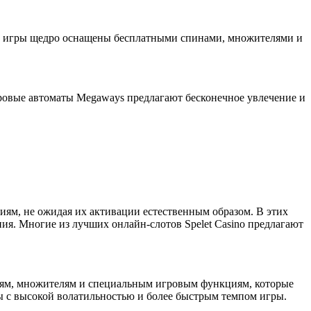
ти игры щедро оснащены бесплатными спинами, множителями и
гровые автоматы Megaways предлагают бесконечное увлечение и
иям, не ожидая их активации естественным образом. В этих
ия. Многие из лучших онлайн-слотов Spelet Casino предлагают
ниям, множителям и специальным игровым функциям, которые
ы с высокой волатильностью и более быстрым темпом игры.