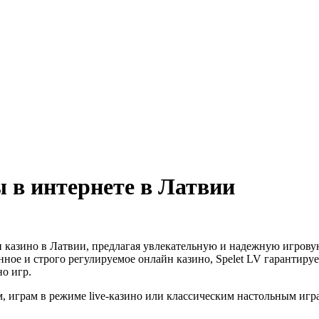
ы в интернете в Латвии
йн казино в Латвии, предлагая увлекательную и надежную игров
ное и строго регулируемое онлайн казино, Spelet LV гарантиру
о игр.
, играм в режиме live-казино или классическим настольным игра