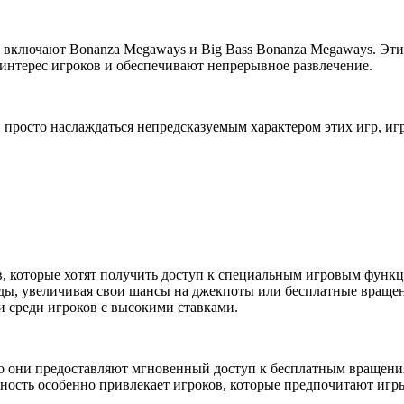
, включают Bonanza Megaways и Big Bass Bonanza Megaways. Э
нтерес игроков и обеспечивают непрерывное развлечение.
и просто наслаждаться непредсказуемым характером этих игр, и
в, которые хотят получить доступ к специальным игровым функц
ды, увеличивая свои шансы на джекпоты или бесплатные вращен
и среди игроков с высокими ставками.
что они предоставляют мгновенный доступ к бесплатным враще
ность особенно привлекает игроков, которые предпочитают игр