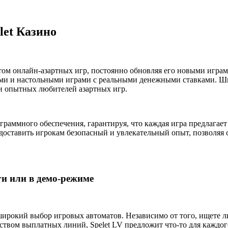
let Казино
том онлайн-азартных игр, постоянно обновляя его новыми играм
ми и настольными играми с реальными денежными ставками. Ши
и опытных любителей азартных игр.
граммного обеспечения, гарантируя, что каждая игра предлагае
редоставить игрокам безопасный и увлекательный опыт, позволя
ги или в демо-режиме
 широкий выбор игровых автоматов. Независимо от того, ищете 
твом выплатных линий, Spelet LV предложит что-то для каждог