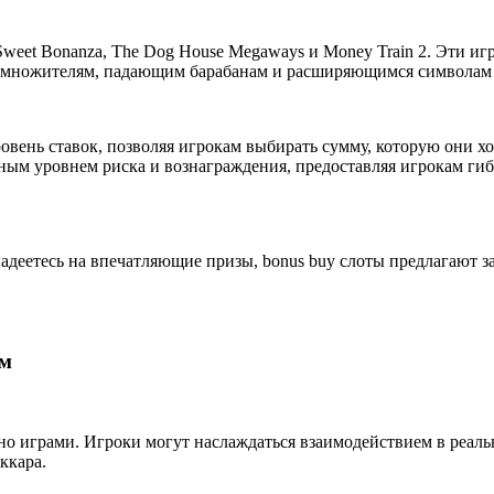
Sweet Bonanza, The Dog House Megaways и Money Train 2. Эти и
 множителям, падающим барабанам и расширяющимся символам 
ровень ставок, позволяя игрокам выбирать сумму, которую они 
зным уровнем риска и вознаграждения, предоставляя игрокам гиб
адеетесь на впечатляющие призы, bonus buy слоты предлагают 
ом
ино играми. Игроки могут наслаждаться взаимодействием в реал
ккара.