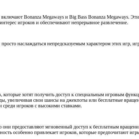
, включают Bonanza Megaways и Big Bass Bonanza Megaways. Э
нтерес игроков и обеспечивают непрерывное развлечение.
и просто наслаждаться непредсказуемым характером этих игр, и
в, которые хотят получить доступ к специальным игровым функц
ды, увеличивая свои шансы на джекпоты или бесплатные вращен
и среди игроков с высокими ставками.
что они предоставляют мгновенный доступ к бесплатным враще
ность особенно привлекает игроков, которые предпочитают игр