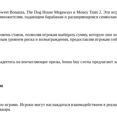
Sweet Bonanza, The Dog House Megaways и Money Train 2. Эти и
 множителям, падающим барабанам и расширяющимся символам 
ровень ставок, позволяя игрокам выбирать сумму, которую они 
зным уровнем риска и вознаграждения, предоставляя игрокам гиб
адеетесь на впечатляющие призы, bonus buy слоты предлагают 
ом
ино играми. Игроки могут наслаждаться взаимодействием в реал
ккара.