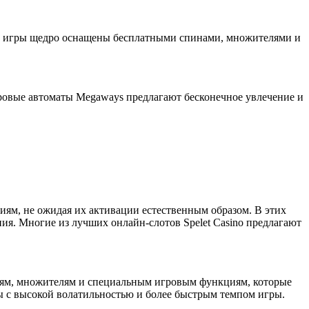
ти игры щедро оснащены бесплатными спинами, множителями и
гровые автоматы Megaways предлагают бесконечное увлечение и
иям, не ожидая их активации естественным образом. В этих
ия. Многие из лучших онлайн-слотов Spelet Casino предлагают
ниям, множителям и специальным игровым функциям, которые
ы с высокой волатильностью и более быстрым темпом игры.