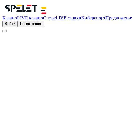
Казино
LIVE казино
Спорт
LIVE ставки
Киберспорт
Предложени
Войти
Регистрация