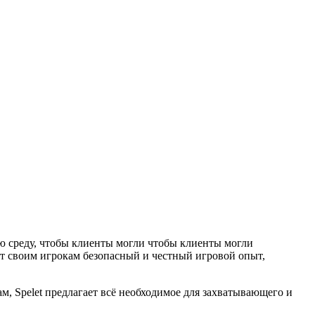
ую среду, чтобы клиенты могли чтобы клиенты могли
ет своим игрокам безопасный и честный игровой опыт,
м, Spelet предлагает всё необходимое для захватывающего и